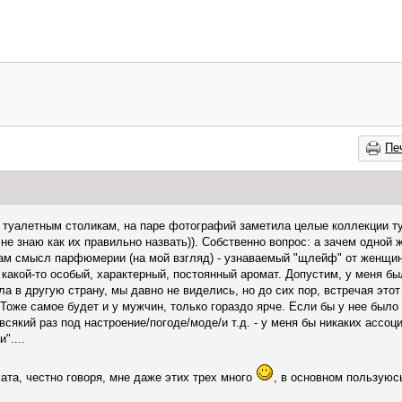
Пе
туалетным столикам, на паре фотографий заметила целые коллекции туал
е знаю как их правильно назвать)). Собственно вопрос: а зачем одной
ам смысл парфюмерии (на мой взгляд) - узнаваемый "щлейф" от женщин
какой-то особый, характерный, постоянный аромат. Допустим, у меня б
а в другую страну, мы давно не виделись, но до сих пор, встречая этот 
Тоже самое будет и у мужчин, только гораздо ярче. Если бы у нее было
сякий раз под настроение/погоде/моде/и т.д. - у меня бы никаких ассоц
"....
ата, честно говоря, мне даже этих трех много
, в основном пользуюс