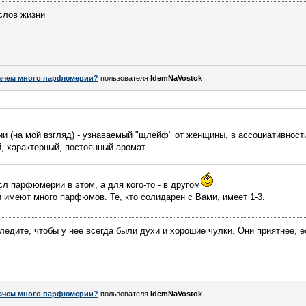
слов жизни
ачем много парфюмерии?
пользователя
IdemNaVostok
 (на мой взгляд) - узнаваемый "щлейф" от женщины, в ассоциативност
й, характерный, постоянный аромат.
сл парфюмерии в этом, а для кого-то - в другом
и имеют много парфюмов. Те, кто солидарен с Вами, имеет 1-3.
ледите, чтобы у нее всегда были духи и хорошие чулки. Они приятнее, е
ачем много парфюмерии?
пользователя
IdemNaVostok