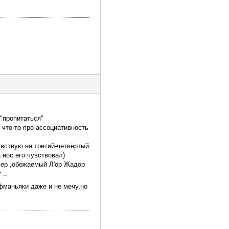
 "пропитаться"
 что-то про ассоциативность
увствую на третий-четвёртый
 нос его чувствовал)
имер ,обожаемый Л'ор Жадор
 ..
фманьяки даже и не мечу,но