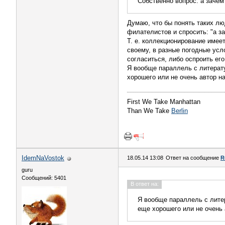
Собственно вопрос: а заче
Думаю, что бы понять таких л
филателистов и спросить: "а з
Т. е. коллекционирование имее
своему, в разные погодные усл
согласиться, либо оспроить его
Я вообще параллель с литерату
хорошего или не очень автор н
First We Take Manhattan
Than We Take
Berlin
IdemNaVostok
18.05.14 13:08
Ответ на сообщение
R
guru
Сообщений: 5401
В ответ на:
Я вообще параллель с литер
еще хорошего или не очень 