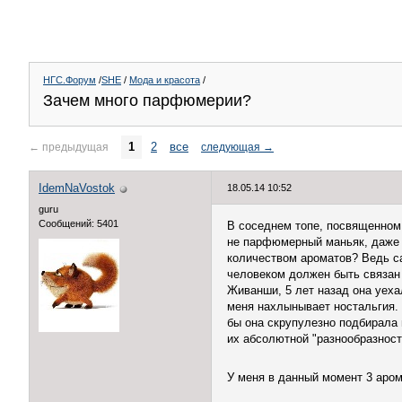
НГС.Форум
/
SHE
/
Мода и красота
/
Зачем много парфюмерии?
1
2
все
←
предыдущая
следующая
→
IdemNaVostok
18.05.14 10:52
guru
Сообщений: 5401
В соседнем топе, посвященном 
не парфюмерный маньяк, даже н
количеством ароматов? Ведь с
человеком должен быть связан 
Живанши, 5 лет назад она уехал
меня нахлынывает ностальгия. 
бы она скрупулезно подбирала в
их абсолютной "разнообразности
У меня в данный момент 3 аром