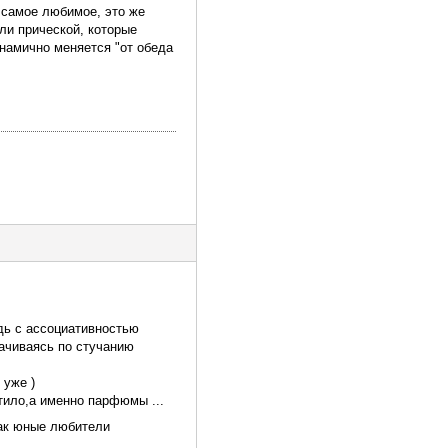
е самое любимое, это же
ли прической, которые
динамично меняется "от обеда
едь с ассоциативностью
рачиваясь по стучанию
 уже )
тило,а именно парфюмы ...
так юные любители