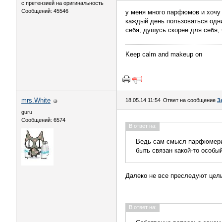
с претензией на оригинальность
Сообщений: 45546
у меня много парфюмов и хочу 
каждый день пользоваться одн
себя, душусь скорее для себя
Keep calm and makeup on
mrs.White
18.05.14 11:54
Ответ на сообщение
З
guru
Сообщений: 6574
В ответ на:
Ведь сам смысл парфюмерии
быть связан какой-то особы
Далеко не все преследуют цел
В ответ на: