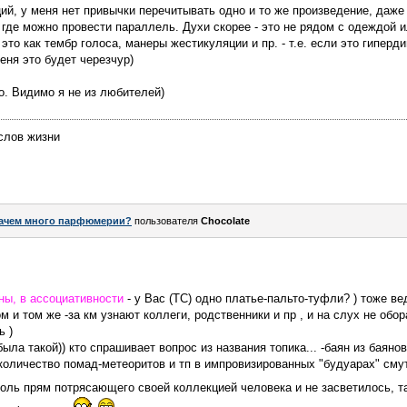
аций, у меня нет привычки перечитывать одно и то же произведение, даж
 где можно провести параллель. Духи скорее - это не рядом с одеждой и
 это как тембр голоса, манеры жестикуляции и пр. - т.е. если это гипер
меня это будет черезчур)
о. Видимо я не из любителей)
слов жизни
ачем много парфюмерии?
пользователя
Chocolate
ы, в ассоциативности
- у Вас (ТС) одно платье-пальто-туфли? ) тоже в
м и том же -за км узнают коллеги, родственники и пр , и на слух не обо
ь )
ыла такой)) кто спрашивает вопрос из названия топика... -баян из баянов
 количество помад-метеоритов и тп в импровизированных "будуарах" сму
коль прям потрясающего своей коллекцией человека и не засветилось, 