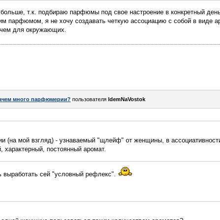
больше, т.к. подбираю парфюмы под свое настроение в конкретный день
им парфюмом, я не хочу создавать четкую ассоциацию с собой в виде 
, чем для окружающих.
ачем много парфюмерии?
пользователя
IdemNaVostok
 (на мой взгляд) - узнаваемый "щлейф" от женщины, в ассоциативност
й, характерный, постоянный аромат.
ь выработать сей "условный рефлекс".