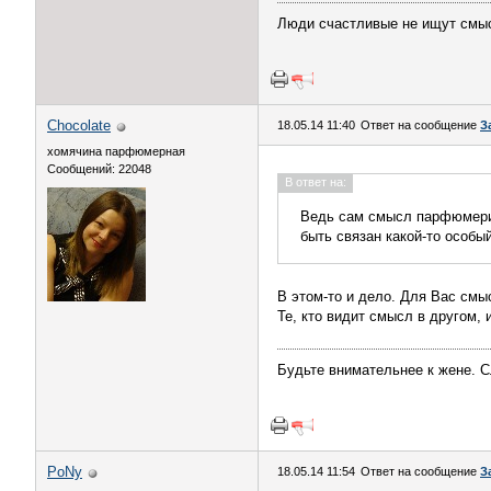
Люди счастливые не ищут смы
Chocolate
18.05.14 11:40
Ответ на сообщение
З
хомячина парфюмерная
Сообщений: 22048
В ответ на:
Ведь сам смысл парфюмерии
быть связан какой-то особы
В этом-то и дело. Для Вас смы
Те, кто видит смысл в другом, 
Будьте внимательнее к жене. С
PoNy
18.05.14 11:54
Ответ на сообщение
З