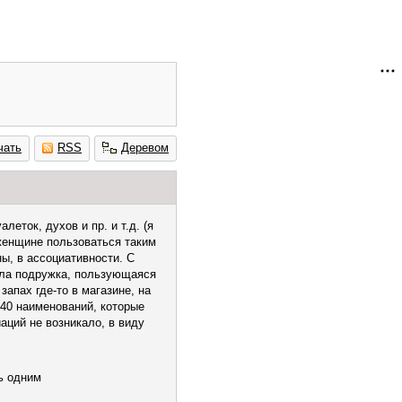
чать
RSS
Деревом
еток, духов и пр. и т.д. (я
 женщине пользоваться таким
ы, в ассоциативности. С
ыла подружка, пользующаяся
запах где-то в магазине, на
 40 наименований, которые
иаций не возникало, в виду
ь одним