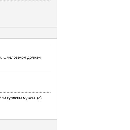
и. С человеком должен
сли куплены мужем. (с)