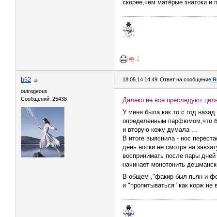
скорее,чем матёрые знатоки и
b52
18.05.14 14:49
Ответ на сообщение
R
outrageous
Сообщений: 25438
Далеко не все преследуют цел
У меня была как то с год назад
определённым парфюмом,что бы 
и вторую кожу думала ...
В итоге выяснила - нос перест
день носки не смотря на завзят
воспринимать после пары дней 
начинает монотонить дешманской
В общем ,"факир был пьян и ф
и "пропитываться "как корж не 