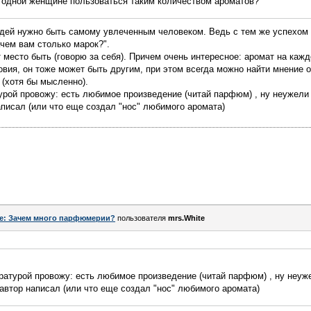
м одной женщине пользоваться таким количеством ароматов?
юдей нужно быть самому увлеченным человеком. Ведь с тем же успехом
ачем вам столько марок?".
т место быть (говорю за себя). Причем очень интересное: аромат на каж
овия, он тоже может быть другим, при этом всегда можно найти мнение
 (хотя бы мысленно).
рой провожу: есть любимое произведение (читай парфюм) , ну неужели 
аписал (или что еще создал "нос" любимого аромата)
e: Зачем много парфюмерии?
пользователя
mrs.White
атурой провожу: есть любимое произведение (читай парфюм) , ну неуже
автор написал (или что еще создал "нос" любимого аромата)