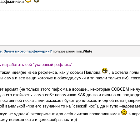
 парфманиаки
e: Зачем много парфюмерии?
пользователя
mrs.White
ь выработать сей "условный рефлекс".
 такая идея(не из-за рефлекса, как у собаки Павлова
, а хотела прям
сама и все вещи которые в обиходе,сумки и тп пахли только им), тоже
аёт аромат (не только этого пафюма,а вообще.. некоторые СОВСЕМ не ч
ую его стойкость -сама себе напоминаю КАК долго и сильно он пах,когда
постоянной носки ..или искажает букет до плоскости одной ноты (напр
 ванилькой -при его звучании то на "свежий нос"), да и тупо -надоедает
окус не удался",эксперимент для себя считаю провалившимся
в пар
вижу возможности и целесообразности ))