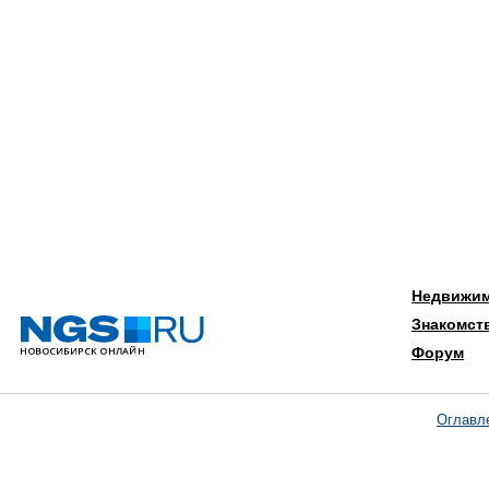
Недвижи
Знакомст
Форум
Оглавл