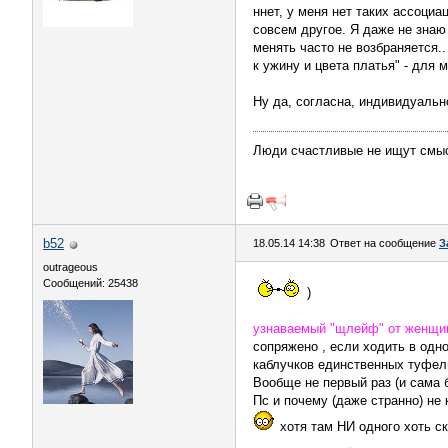
ннет, у меня нет таких ассоци
совсем другое. Я даже не знаю
менять часто не возбраняется..
к ужину и цвета платья" - для 
Ну да, согласна, индивидуальн
Люди счастливые не ищут смы
b52
18.05.14 14:38
Ответ на сообщение
З
outrageous
Сообщений: 25438
)
узнаваемый "щлейф" от женщин
сопряжено , если ходить в одно
каблучков единственных туфел
Вообще не первый раз (и сама б
Пс и почему (даже странно) не
хотя там НИ одного хоть с