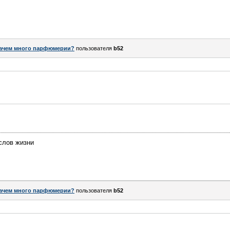
ачем много парфюмерии?
пользователя
b52
слов жизни
ачем много парфюмерии?
пользователя
b52