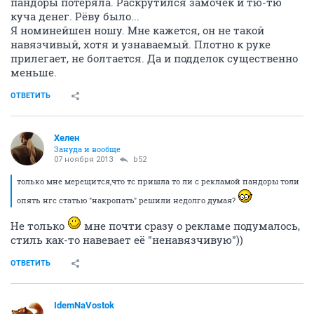
пандоры потеряла. Раскрутился замочек и тю-тю
куча денег. Рёву было...
Я номинейшен ношу. Мне кажется, он не такой
навязчивый, хотя и узнаваемый. Плотно к руке
прилегает, не болтается. Да и подделок существенно
меньше.
ОТВЕТИТЬ
Хелен
Зануда и вообще
07 ноября 2013
b52
только мне мерещится,что тс пришла то ли с рекламой пандоры толи
опять нгс статью "накропать" решили недолго думая?
Не только
мне почти сразу о рекламе подумалось,
стиль как-то навевает её "ненавязчивую"))
ОТВЕТИТЬ
IdemNaVostok