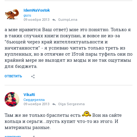
IdemNaVostok
guru
09 ноября 2013
GuimpLena
а мне нравится Ваш ответ) мне это понятно. Только я
в таких случаях книги покупаю, и вовсе не из-за
"бьющей через край интеллектуальности и
начитанности" - я успеваю читать только треть из
купленных, но в отличие от 15той пары туфель они по
крайней мере не выходят из моды и не так ощутимы
для бюджета.
ОТВЕТИТЬ
VikaRi
Сюрдерелла
09 ноября 2013
Olga Sergeevna
Там же не только браслеты есть
Вон на сайте
кольца и серьги...пусть купит что-то из этого. И
материалы разные.