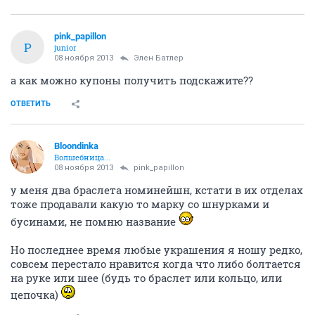
pink_papillon
P
junior
08 ноября 2013
Элен Батлер
а как можно купоны получить подскажите??
ОТВЕТИТЬ
Bloondinka
Волшебница...
08 ноября 2013
pink_papillon
у меня два браслета номинейшн, кстати в их отделах
тоже продавали какую то марку со шнурками и
бусинами, не помню название
Но последнее время любые украшения я ношу редко,
совсем перестало нравится когда что либо болтается
на руке или шее (будь то браслет или кольцо, или
цепочка)