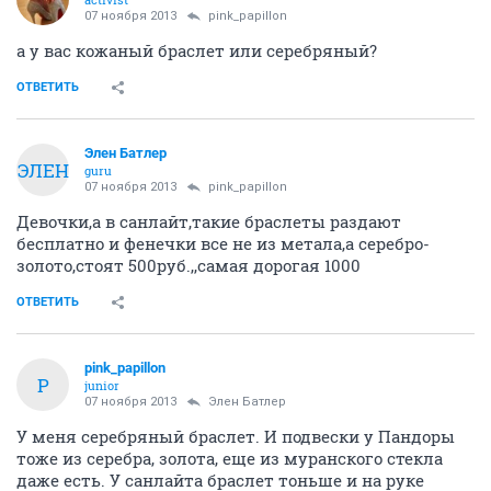
07 ноября 2013
pink_papillon
а у вас кожаный браслет или серебряный?
ОТВЕТИТЬ
Элен Батлер
ЭЛЕН
guru
07 ноября 2013
pink_papillon
Девочки,а в санлайт,такие браслеты раздают
бесплатно и фенечки все не из метала,а серебро-
золото,стоят 500руб.,,самая дорогая 1000
ОТВЕТИТЬ
pink_papillon
P
junior
07 ноября 2013
Элен Батлер
У меня серебряный браслет. И подвески у Пандоры
тоже из серебра, золота, еще из муранского стекла
даже есть. У санлайта браслет тоньше и на руке