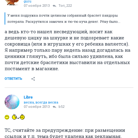
guru
07 ноября 2013
Tori_222
У меня подружка почти целиком собранный браслет пандоры
потеряла. Раскрутился замочек и тю-тю куча денег. Рёву было...
а ведь кто-то нашел несведующий, носит как
дешевую цацку на шнурке и не подозревает какие
сокровища (или в игрушках у его ребенка валяется).
Я например только пару недель назад догадалась на
ценники глянуть, ибо была сильно удивлена, как
почти детские браслетики выставили на отдельных
постамент в магазине.
ОТВЕТИТЬ
Libre
весна, всегда весна
07 ноября 2013
b52
ТС, считайте за предупреждение: при размещении
ссылок и т.п. тема будет удалена как рекламная.