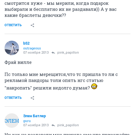
смотрится хуже - мы мерили, когда подарок
выбирали и бесплатно их не раздавали)) А у вас
какие браслеты девочки??
ОТВЕТИТЬ
b52
outrageous
07 ноября 2013
pink_papillon
Фрай вилле
Пс только мне мерещится,что тс пришла то ли с
рекламой пандоры толи опять нгс статью
"накропать" решили недолго думая?
ОТВЕТИТЬ
Элен Батлер
ЭЛЕН
guru
07 ноября 2013
pink_papillon
Ну как не раздавали,мне пришла смс,что приезжайте