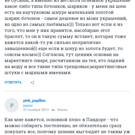
не бусины, а именно из металла объемное украшение
какое-либо типа бочонков, шариков - у меня на шею
есть на каучуковом шнуре маленький золотой
шарик-бочонок - самое дешевое из моих украшений,
но одно из самых любимых))) Только вот если я из
того, что мне у них нравится, насобираю этот
браслет, то он в такую сумму встанет, которая тоже
кажется какой-то уж сильно неприлично
завышенной)) еще если и шнур из золота будет, то
совсем космос)) Согласна, тут ценник основан на
маркетинге-пиаре, расчитанном на тех, кто падкий
на моду и все такие типа трендовые,маркетинговые
штуки с модными именами.
ОТВЕТИТЬ
pink_papillon
P
junior
07 ноября 2013
Хелен
Как мне кажется, основной плюс в Пандоре - что
можно собирать постепенно, не обязательно сразу
покупать все, поэтому ценник выглядит не таким уж