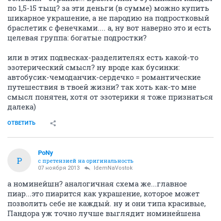
по 1,5-15 тыщ? за эти деньги (в сумме) можно купить
шикарное украшение, а не пародию на подростковый
браслетик с фенечками.... а, ну вот наверно это и есть
целевая группа: богатые подростки?
или в этих подвесках-разделителях есть какой-то
эзотерический смысл? ну вроде как бусинки:
автобусик-чемоданчик-сердечко = романтические
путешествия в твоей жизни? так хоть как-то мне
смысл понятен, хотя от эзотерики я тоже признаться
далека)
ОТВЕТИТЬ
PoNy
P
с претензией на оригинальность
07 ноября 2013
IdemNaVostok
а номинейшн? аналогичная схема же...главное
пиар...это пиарится как украшение, которое может
позволить себе не каждый. ну и они типа красивые,
Пандора уж точно лучше выглядит номинейшена