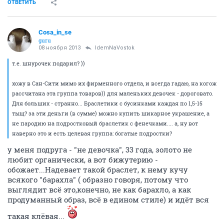
ОТВЕТИТЬ
Cosa_in_se
guru
08 ноября 2013
IdemNaVostok
т.е. шнурочек подарил? ))
хожу в Сан-Сити мимо их фирменного отдела, и всегда гадаю, на когож
рассчитана эта группа товаров)) для маленьких девочек - дороговато.
Для больших - странно... Браслетики с бусинками каждая по 1,5-15
тыщ? за эти деньги (в сумме) можно купить шикарное украшение, а
не пародию на подростковый браслетик с фенечками.... а, ну вот
наверно это и есть целевая группа: богатые подростки?
у меня подруга - "не девочка", 33 года, золото не
любит органически, а вот бижутерию -
обожает...Надевает такой браслет, к нему кучу
всякого "барахла" ( образно говоря, потому что
выглядит всё это,конечно, не как барахло, а как
продуманный образ, всё в едином стиле) и идёт вся
такая клёвая...