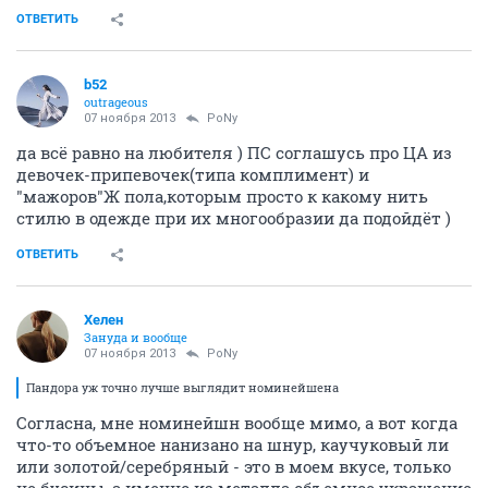
ОТВЕТИТЬ
b52
outrageous
07 ноября 2013
PoNy
да всё равно на любителя ) ПС соглашусь про ЦА из
девочек-припевочек(типа комплимент) и
"мажоров"Ж пола,которым просто к какому нить
стилю в одежде при их многообразии да подойдёт )
ОТВЕТИТЬ
Хелен
Зануда и вообще
07 ноября 2013
PoNy
Пандора уж точно лучше выглядит номинейшена
Согласна, мне номинейшн вообще мимо, а вот когда
что-то объемное нанизано на шнур, каучуковый ли
или золотой/серебряный - это в моем вкусе, только