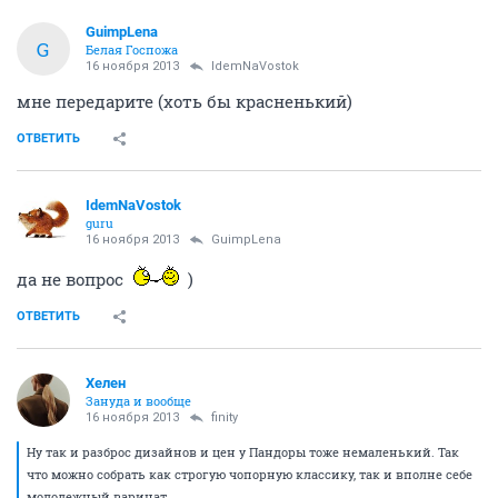
GuimpLena
G
Белая Госпожа
16 ноября 2013
IdemNaVostok
мне передарите (хоть бы красненький)
ОТВЕТИТЬ
IdemNaVostok
guru
16 ноября 2013
GuimpLena
да не вопрос
)
ОТВЕТИТЬ
Хелен
Зануда и вообще
16 ноября 2013
finity
Ну так и разброс дизайнов и цен у Пандоры тоже немаленький. Так
что можно собрать как строгую чопорную классику, так и вполне себе
молодежный варинат.