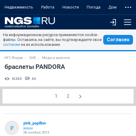
Недвижимость
Работа
Новости
Погода
Дом
На информационном ресурсе применяются cookie-
Согласен
файлы. Оставаясь на сайте, вы подтверждаете свое
согласие
на их использование.
НГС.Форум
SHE
Мода и красота
браслеты PANDORA
61520
60
1
2
pink_papillon
P
junior
06 ноября 2013