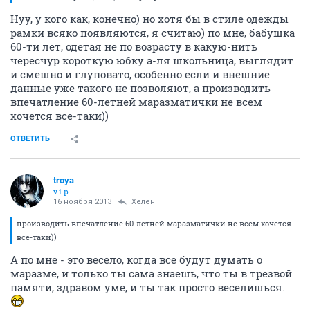
Нуу, у кого как, конечно) но хотя бы в стиле одежды
рамки всяко появляются, я считаю) по мне, бабушка
60-ти лет, одетая не по возрасту в какую-нить
чересчур короткую юбку а-ля школьница, выглядит
и смешно и глуповато, особенно если и внешние
данные уже такого не позволяют, а производить
впечатление 60-летней маразматички не всем
хочется все-таки))
ОТВЕТИТЬ
troya
v.i.p.
16 ноября 2013
Хелен
производить впечатление 60-летней маразматички не всем хочется
все-таки))
А по мне - это весело, когда все будут думать о
маразме, и только ты сама знаешь, что ты в трезвой
памяти, здравом уме, и ты так просто веселишься.