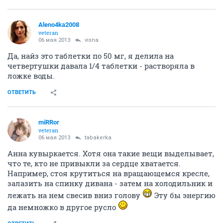
Aleno4ka2008
veteran
06 мая 2013
visna
Да, найз это таблетки по 50 мг, я делила на
четвертушки давала 1/4 таблетки - растворяла в
ложке воды.
ОТВЕТИТЬ
miRRor
veteran
06 мая 2013
tabakerka
Анна кувыркается. Хотя она такие вещи выделывает,
что те, кто не привыкли за сердце хватается.
Например, стоя крутиться на вращающемся кресле,
залазить на спинку дивана - затем на холодильник и
лежать на нем свесив вниз голову
Эту бы энергию
да немножко в другое русло