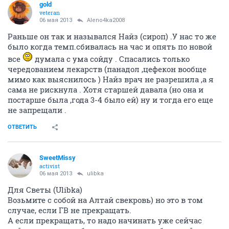
gold
veteran
06 мая 2013
Aleno4ka2008
Раньше он так и назывался Найз (сироп) .У нас то же
было когда темп.сбивалась на час и опять по новой
все
думала с ума сойду . Спасались только
чередованием лекарств (панадол ,цефекон вообще
мимо как выяснилось ) Найз врач не разрешила ,а я
сама не рискнула . Хотя старшей давала (но она и
постарше была ,года 3-4 было ей) ну и тогда его еще
не запрещали .
ОТВЕТИТЬ
SweetMissy
activist
06 мая 2013
ulibka
Для Светы (Ulibka)
Возьмите с собой на Алтай свекровь) но это в том
случае, если ГВ не прекращать.
А если прекращать, то надо начинать уже сейчас