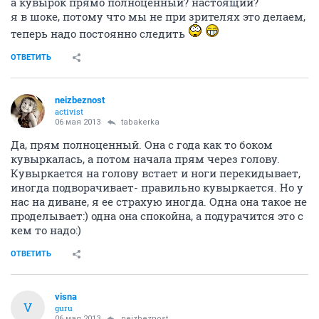
а кувырок прямо полноценный? настоящий?
я в шоке, потому что мы не при зрителях это делаем,
теперь надо постоянно следить
ОТВЕТИТЬ
neizbeznost
activist
06 мая 2013
tabakerka
Да, прям полноценный. Она с года как то боком
кувыркалась, а потом начала прям через голову.
Кувыркается на голову встает и ноги перекидывает,
иногда подворачивает- правильно кувыркается. Но у
нас на диване, я ее страхую иногда. Одна она такое не
проделывает:) одна она спокойна, а подурачится это с
кем то надо:)
ОТВЕТИТЬ
visna
V
guru
06 мая 2013
neizbeznost