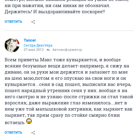
ни при нажатии, ни сам никак не обозначал.
Держитесь! И выздоравливайте поскорее!!
ОТВЕТИТЬ
Tancer
Сестра Декстера
07 мая 2013
Автоинформатор
Всем приветы.Макс тоже кувыркается, и вообще
всякие безумные вещи делает-например, я сижу на
диване, он за руки мои держится и залазиет по мне
на шею мою,потом я его опускаю на свои ноги и он
кувыркается...сеня в сад пошел, выписали нас вчера,
пошел нарядный утренник сеня у них..вообще я на
него смотрю и не узнаю-после стрижки он стал такой
взросляк, даже выражение глаз изменилось...нет в
нем уже той малышковой хитринки, как зыркнет как
зыркнет, так прям сразу по стойке смирно блин
встаешь
ОТВЕТИТЬ