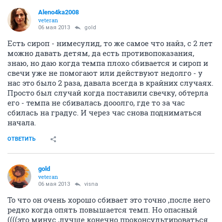
Aleno4ka2008
veteran
06 мая 2013
gold
Есть сироп - нимесулид, то же самое что найз, с 2 лет
можно давать детям, да есть противопоказания,
знаю, но даю когда темпа плохо сбивается и сироп и
свечи уже не помогают или действуют недолго - у
нас это было 2 раза, давала всегда в крайних случаях.
Просто был случай когда поставили свечку, обтерла
его - темпа не сбивалась дооолго, где то за час
сбилась на градус. И через час снова подниматься
начала.
ОТВЕТИТЬ
gold
veteran
06 мая 2013
visna
То что он очень хорошо сбивает это точно ,после него
редко когда опять повышается темп. Но опасный
((((это минус ,лучше конечно проконсультироваться