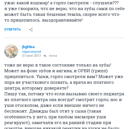
ужас какой кошмар! а горло смотрели - слушали???
я уже гвоорила, что не верю, что на зубы сами по себе
может быть такая бешеная темпа, скорее всего что-
то прицепилось. выздоравливайте!
ОТВЕТИТЬ
jhgfdsa
experienced
07 мая 2013
visna
тоже не верю в такое состояние только на зубы!
Может на фоне зубов и ангина, и ОРВИ (грипп)
прицепиться. Ушки, горло смотрели вам? Может уже
пора не участкового позвать, а врача из платного
центра, которому доверяете?
Пишу так, потому что если вызываю своего педиатра
из платного центра она всегда!! смотрит горло, нос и
уши отоскопом, даже если внешне ничего не
беспокоит. Дважды был отит у сына (такая
особенность у него, при любом насморке уши
реагируют), замечали его на ранней стадии при
осмотре, внешне никакой реакции на ушки не было,