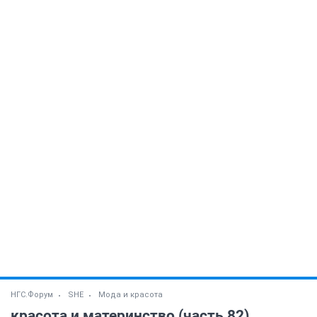
НГС.Форум
SHE
Мода и красота
красота и материнство (часть 82)