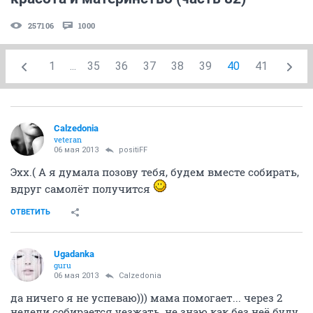
257106
1000
1
...
35
36
37
38
39
40
41
Calzedonia
veteran
06 мая 2013
positiFF
Эхх.( А я думала позову тебя, будем вместе собирать,
вдруг самолёт получится
ОТВЕТИТЬ
Ugadanka
guru
06 мая 2013
Calzedonia
да ничего я не успеваю))) мама помогает... через 2
недели собирается уезжать, не знаю как без неё буду