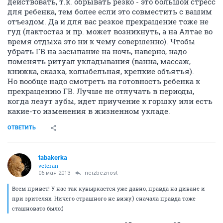
действовать, т.к. обрывать резко - это большой стресс
для ребенка, тем более если это совместить с вашим
отъездом. Да и для вас резкое прекращение тоже не
гуд (лактостаз и пр. может возникнуть, а на Алтае во
время отдыха это ни к чему совершенно). Чтобы
убрать ГВ на засыпание на ночь, наверно, надо
поменять ритуал укладывания (ванна, массаж,
книжка, сказка, колыбельная, крепкие объятья).
Но вообще надо смотреть на готовность ребенка к
прекращению ГВ. Лучше не отлучать в периоды,
когда лезут зубы, идет приучение к горшку или есть
какие-то изменения в жизненном укладе.
ОТВЕТИТЬ
tabakerka
veteran
06 мая 2013
neizbeznost
Всем привет! У нас так кувыркается уже давно, правда на диване и
при зрителях. Ничего страшного не вижу:) сначала правда тоже
сташновато было:)