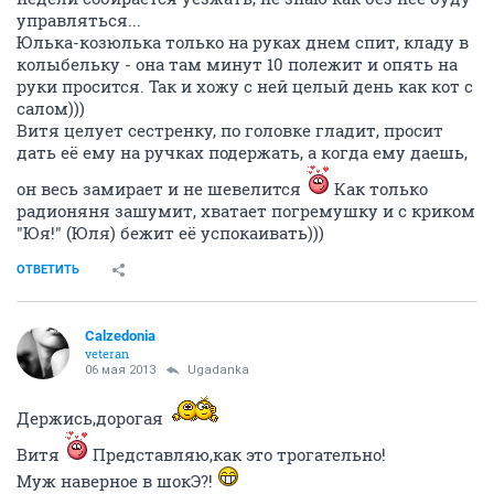
управляться...
Юлька-козюлька только на руках днем спит, кладу в
колыбельку - она там минут 10 полежит и опять на
руки просится. Так и хожу с ней целый день как кот с
салом)))
Витя целует сестренку, по головке гладит, просит
дать её ему на ручках подержать, а когда ему даешь,
он весь замирает и не шевелится
Как только
радионяня зашумит, хватает погремушку и с криком
"Юя!" (Юля) бежит её успокаивать)))
ОТВЕТИТЬ
Calzedonia
veteran
06 мая 2013
Ugadanka
Держись,дорогая
Витя
Представляю,как это трогательно!
Муж наверное в шокЭ?!