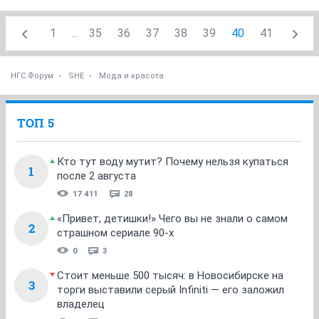
1
...
35
36
37
38
39
40
41
НГС.Форум
SHE
Мода и красота
ТОП 5
Кто тут воду мутит? Почему нельзя купаться
1
после 2 августа
17 411
28
«Привет, детишки!» Чего вы не знали о самом
2
страшном сериале 90-х
0
3
Стоит меньше 500 тысяч: в Новосибирске на
3
торги выставили серый Infiniti — его заложил
владелец