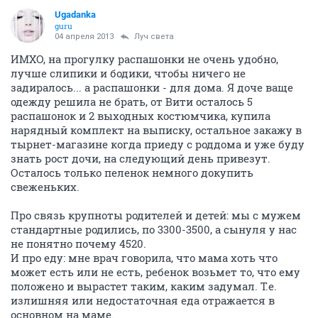
Ugadanka
guru
04 апреля 2013
Луч света
ИМХО, на прогулку распашонки не очень удобно,
лучше слипики и бодики, чтобы ничего не
задиралось... а распашонки - для дома. Я доче ваще
одежду решила не брать, от Вити осталось 5
распашонок и 2 выходных костюмчика, купила
нарядный комплект на выписку, остальное закажу в
тырнет-магазине когда приеду с роддома и уже буду
знать рост дочи, на следующий день привезут.
Осталось только пеленок немного докупить
свеженьких.
Про связь крупноты родителей и детей: мы с мужем
стандартные родились, по 3300-3500, а сынуля у нас
не понятно почему 4520.
И про еду: мне врач говорила, что мама хоть что
может есть или не есть, ребенок возьмет то, что ему
положено и вырастет таким, каким задумал. Т.е.
излишняя или недостаточная еда отражается в
основном на маме.