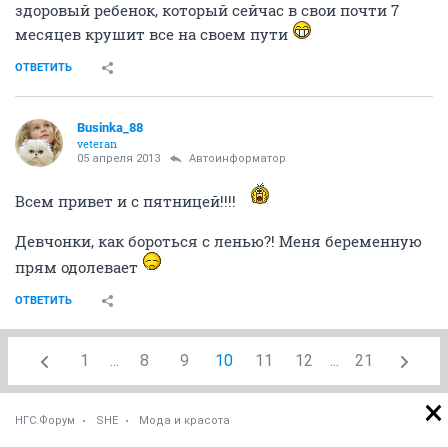
здоровый ребенок, который сейчас в свои почти 7
месяцев крушит все на своем пути
ОТВЕТИТЬ
Businka_88
veteran
05 апреля 2013
Автоинформатор
Всем привет и с пятницей!!!!
Девчонки, как бороться с ленью?! Меня беременную
прям одолевает
ОТВЕТИТЬ
1
...
8
9
10
11
12
...
21
НГС.Форум
SHE
Мода и красота