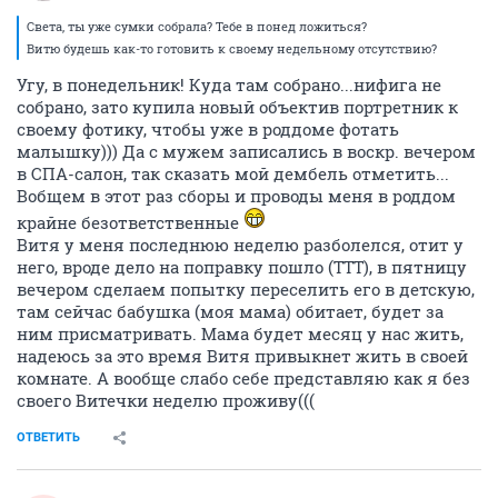
Света, ты уже сумки собрала? Тебе в понед ложиться?
Витю будешь как-то готовить к своему недельному отсутствию?
Угу, в понедельник! Куда там собрано...нифига не
собрано, зато купила новый объектив портретник к
своему фотику, чтобы уже в роддоме фотать
малышку))) Да с мужем записались в воскр. вечером
в СПА-салон, так сказать мой дембель отметить...
Вобщем в этот раз сборы и проводы меня в роддом
крайне безответственные
Витя у меня последнюю неделю разболелся, отит у
него, вроде дело на поправку пошло (ТТТ), в пятницу
вечером сделаем попытку переселить его в детскую,
там сейчас бабушка (моя мама) обитает, будет за
ним присматривать. Мама будет месяц у нас жить,
надеюсь за это время Витя привыкнет жить в своей
комнате. А вообще слабо себе представляю как я без
своего Витечки неделю проживу(((
ОТВЕТИТЬ