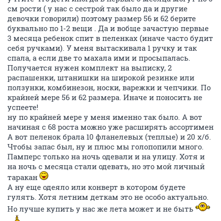
см рости ( у нас с сестрой так было да и другие
девочки говорили) поэтому размер 56 и 62 берите
буквально по 1-2 вещи . Да и вобще зачастую первые
3 месяца ребенок спит в пеленках (иначе часто будит
себя ручками). У меня вытаскивала 1 ручку и так
спала, а если две то махала ими и просыпалась.
Получается нужен комплект на выписку, 2
распашенки, штанишки на широкой резинке или
ползунки, комбинезон, носки, варежки и чепчики. По
крайней мере 56 и 62 размера. Иначе и поносить не
успеете!
ну по крайней мере у меня именно так было. А вот
начиная с 68 роста можно уже расширять ассортимен
А вот пеленок брала 10 фланелевых (теплые) и 20 х/б.
Чтобы запас был, ну и плюс мы голопопили много.
Памперс только на ночь одевали и на улицу. Хотя и
на ночь с месяца стали одевать, но это мой личный
таракан
А ну еще одеяло или конверт в котором будете
гулять. Хотя летним деткам это не особо актуально.
Но лучше купить у нас же лета может и не быть