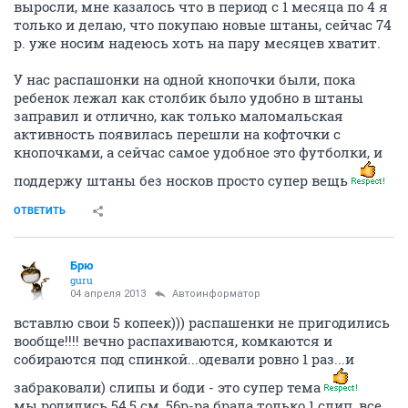
выросли, мне казалось что в период с 1 месяца по 4 я
только и делаю, что покупаю новые штаны, сейчас 74
р. уже носим надеюсь хоть на пару месяцев хватит.
У нас распашонки на одной кнопочки были, пока
ребенок лежал как столбик было удобно в штаны
заправил и отлично, как только маломальская
активность появилась перешли на кофточки с
кнопочками, а сейчас самое удобное это футболки, и
поддержу штаны без носков просто супер вещь
ОТВЕТИТЬ
Брю
guru
04 апреля 2013
Автоинформатор
вставлю свои 5 копеек))) распашенки не пригодились
вообще!!!! вечно распахиваются, комкаются и
собираются под спинкой...одевали ровно 1 раз...и
забраковали) слипы и боди - это супер тема
мы родились 54,5 см, 56р-ра брала только 1 слип, все