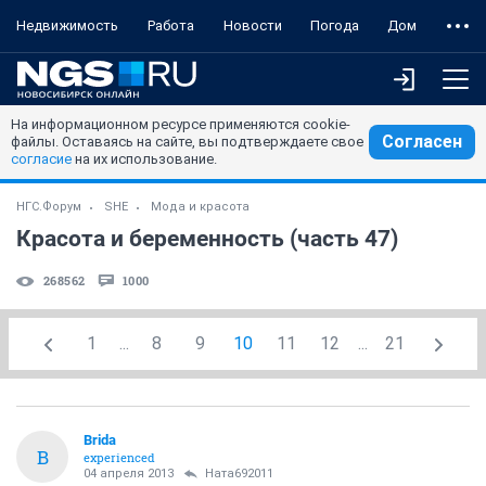
Недвижимость
Работа
Новости
Погода
Дом
На информационном ресурсе применяются cookie-
Согласен
файлы. Оставаясь на сайте, вы подтверждаете свое
согласие
на их использование.
НГС.Форум
SHE
Мода и красота
Красота и беременность (часть 47)
268562
1000
1
...
8
9
10
11
12
...
21
Brida
B
experienced
04 апреля 2013
Ната692011