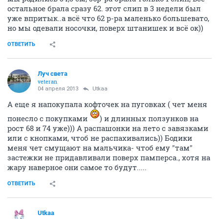
остальное брала сразу 62. этот слип в 3 недели был
уже впритык..а всё что 62 р-ра маленько большевато,
но мы одевали носочки, поверх штанишек и всё ок))
ОТВЕТИТЬ
Луч света
veteran
04 апреля 2013
Utkaa
А еще я напокупала кофточек на пуговках ( чет меня
понесло с покупками
) и длинных ползунков на
рост 68 и 74 уже))) А распашонки на лето с завязками
или с кнопками, чтоб не распахивались)) Бодики
меня чет смущают на мальчика- чтоб ему "там"
застежки не придавливали поверх памперса., хотя на
жару наверное они самое то будут.....
ОТВЕТИТЬ
Utkaa