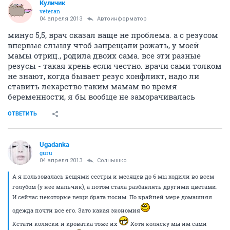
Куличик
veteran
04 апреля 2013
Автоинформатор
минус 5,5, врач сказал ваще не проблема. а с резусом
впервые слышу чтоб запрещали рожать, у моей
мамы отриц., родила двоих сама. все эти разные
резусы - такая хрень если честно. врачи сами толком
не знают, когда бывает резус конфликт, надо ли
ставить лекарство таким мамам во время
беременности, я бы вообще не заморачивалась
ОТВЕТИТЬ
Ugadanka
guru
04 апреля 2013
Солнышко
А я пользовалась вещями сестры и месяцев до 6 мы ходили во всем
голубом (у нее мальчик), а потом стала разбавлять другими цветами.
И сейчас некоторые вещи брата носим. По крайней мере домашняя
одежда почти все его. Зато какая экономия
Кстати коляски и кроватка тоже их
Хотя коляску мы им сами