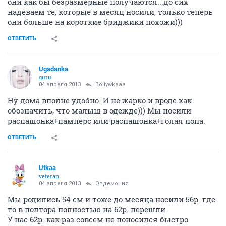
они как бы безразмерные получаются...до сих
надеваем те, которые в месяц носили, только теперь
они больше на короткие бриджики похожи)))
ОТВЕТИТЬ
Ugadanka
guru
04 апреля 2013
Boltywkaaa
Ну дома вполне удобно. И не жарко и вроде как
обозначить, что малыш в одежде))) Мы носили
распашонка+памперс или распашонка+голая попа.
ОТВЕТИТЬ
Utkaa
veteran
04 апреля 2013
Эвдемония
Мы родились 54 см и тоже до месяца носили 56р. где
то в полтора полностью на 62р. перешли.
У нас 62р. как раз совсем не поносился быстро