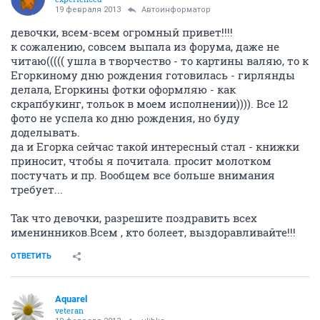
19 февраля 2013
Автоинформатор
девочки, всем-всем огромный привет!!!!
к сожалению, совсем выпала из форума, даже не
читаю((((( ушла в творчество - то картины валяю, то к
Егоркиному дню рождения готовилась - гирлянды
делала, Егоркины фотки оформляю - как
скрапбукинг, тольок в моем исполнении)))). Все 12
фото не успела ко дню рождения, но буду
доделывать.
да и Егорка сейчас такой интересный стал - книжки
приносит, чтобы я почитала. просит молотком
постучать и пр. Вообщем все больше внимания
требует...
Так что девочки, разрешите поздравить всех
именинников.Всем , кто болеет, выздоравливайте!!!
ОТВЕТИТЬ
Аquаrеl
veteran