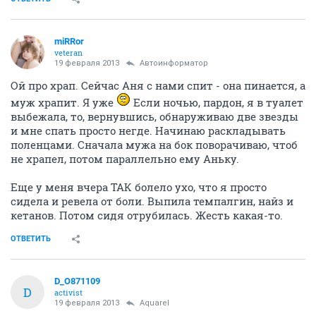
miRRor
veteran
19 февраля 2013
Автоинформатор
Ой про храп. Сейчас Аня с нами спит - она пинается, а
муж храпит. Я уже
Если ночью, пардон, я в туалет
выбежала, то, вернувшись, обнаруживаю две звезды
и мне спать просто негде. Начинаю раскладывать
поленцами. Сначала мужа на бок поворачиваю, чтоб
не храпел, потом параллельно ему Аньку.
Еще у меня вчера ТАК болело ухо, что я просто
сидела и ревела от боли. Выпила темпалгин, найз и
кетанов. Потом сидя отрубилась. Жесть какая-то.
ОТВЕТИТЬ
D_O871109
D
activist
19 февраля 2013
Аquаrеl