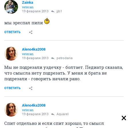
Zainka
veteran
19 февраля 2013
jjb1
мы эреспал пили
ОТВЕТИТЬ
Aleno4ka2008
veteran
19 февраля 2013
petrodaria
Мы не подрезали уздечку - болтает. Педиатр сказала,
что смысла нету подрезать. У меня и брата не
подрезали - говорить начали рано.
ОТВЕТИТЬ
Aleno4ka2008
veteran
19 февраля 2013
Аquаrеl
Спит отдельно и если спит хорошо, то смысл