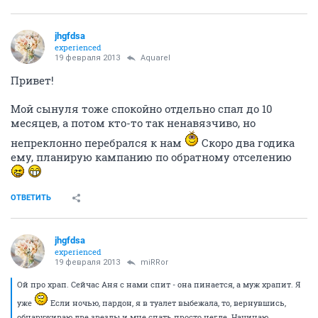
jhgfdsa
experienced
19 февраля 2013
Аquаrеl
Привет!
Мой сынуля тоже спокойно отдельно спал до 10
месяцев, а потом кто-то так ненавязчиво, но
непреклонно перебрался к нам
Скоро два годика
ему, планирую кампанию по обратному отселению
ОТВЕТИТЬ
jhgfdsa
experienced
19 февраля 2013
miRRor
Ой про храп. Сейчас Аня с нами спит - она пинается, а муж храпит. Я
уже
Если ночью, пардон, я в туалет выбежала, то, вернувшись,
обнаруживаю две звезды и мне спать просто негде. Начинаю