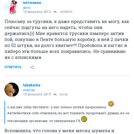
катюнька
guru
18 февраля 2013
Jellyfish
Плюсану за трусики, я даже представить не могу, как
сейчас подгузы на него надеть, чтобы они
держались))) Мне нравятся трусики памперс актив
бой, покупаю в Ленте большую коробку, в ней 2 пачки
по 52 штуки, на долго хватает!!! Пробовола и хаггис и
либеро эти больше всех понравились. Не сравниваю
их с японскими.
ОТВЕТИТЬ
tabakerka
veteran
18 февраля 2013
visna
о, вы уже зубы чистиите- у нас только штуки прорезалось
Антибиотики себе отменила, но вот тошнить продолжает, думаю, из-за
токсикации организма- от завершения ГВ.
Вспомнила, что голова у меня месяц шумела и