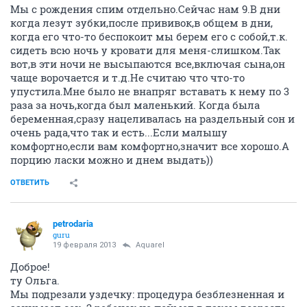
Мы с рождения спим отдельно.Сейчас нам 9.В дни
когда лезут зубки,после прививок,в общем в дни,
когда его что-то беспокоит мы берем его с собой,т.к.
сидеть всю ночь у кровати для меня-слишком.Так
вот,в эти ночи не высыпаются все,включая сына,он
чаще ворочается и т.д.Не считаю что что-то
упустила.Мне было не внапряг вставать к нему по 3
раза за ночь,когда был маленький. Когда была
беременная,сразу нацеливалась на раздельный сон и
очень рада,что так и есть...Если малышу
комфортно,если вам комфортно,значит все хорошо.А
порцию ласки можно и днем выдать))
ОТВЕТИТЬ
petrodaria
guru
19 февраля 2013
Аquаrеl
Доброе!
ту Ольга.
Мы подрезали уздечку: процедура безблезненная и