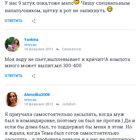
У нас 9 штук пока,тоже мало
Чищу специальным
напальчником, щётку в рот не запихнуть
ОТВЕТИТЬ
Yankina
veteran
18 февраля 2013
Calzedonia
Моя воду не пьет,выплевывает и кричит!А компота
много может выпит,мл 300-400
ОТВЕТИТЬ
Aleno4ka2008
veteran
18 февраля 2013
Jellyfish
Я приучала самостоятельно засыпать, когда муж
был в командировке, поэтому он был не против ) Да и
если бы дома был, то поддержал бы меня в этом. Но
я ждала, когда Тема был готов самостоятельно
засыпать - я пробовала раньше и у нас не получилось