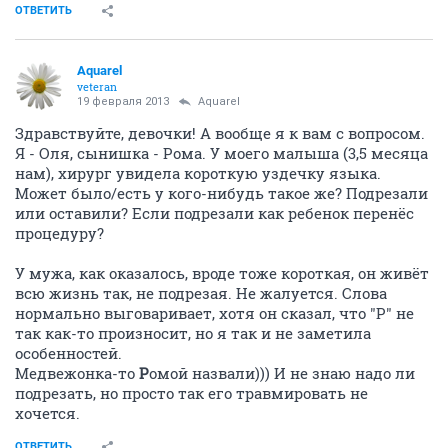
ОТВЕТИТЬ
Аquаrеl
veteran
19 февраля 2013
Аquаrеl
Здравствуйте, девочки! А вообще я к вам с вопросом.
Я - Оля, сынишка - Рома. У моего малыша (3,5 месяца
нам), хирург увидела короткую уздечку языка.
Может было/есть у кого-нибудь такое же? Подрезали
или оставили? Если подрезали как ребенок перенёс
процедуру?
У мужа, как оказалось, вроде тоже короткая, он живёт
всю жизнь так, не подрезая. Не жалуется. Слова
нормально выговаривает, хотя он сказал, что "Р" не
так как-то произносит, но я так и не заметила
особенностей.
Медвежонка-то
Р
омой назвали))) И не знаю надо ли
подрезать, но просто так его травмировать не
хочется.
ОТВЕТИТЬ