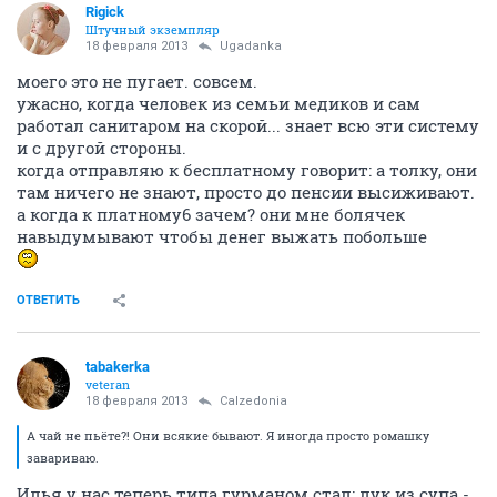
Rigick
Штучный экземпляр
18 февраля 2013
Ugadanka
моего это не пугает. совсем.
ужасно, когда человек из семьи медиков и сам
работал санитаром на скорой... знает всю эти систему
и с другой стороны.
когда отправляю к бесплатному говорит: а толку, они
там ничего не знают, просто до пенсии высиживают.
а когда к платному6 зачем? они мне болячек
навыдумывают чтобы денег выжать побольше
ОТВЕТИТЬ
tabakerka
veteran
18 февраля 2013
Calzedonia
А чай не пьёте?! Они всякие бывают. Я иногда просто ромашку
завариваю.
Илья у нас теперь типа гурманом стал: лук из супа -