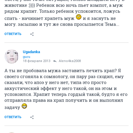
животике :)))) Ребенок всю ночь пьет компот, а муж
рядом храпит. Только ребенок успокоится, ложусь
спать - начинает храпеть муж
и я заснуть не
могу. засыпаю и тут же снова просыпается Тема...
ОТВЕТИТЬ
Ugadanka
guru
18 февраля 2013
Aleno4ka2008
А ты не пробовала мужа заставить лечить храп? Я
своего сгоняла к сомнологу, он пару раз сходил, ему
сказали, что апоэ у него нет, типа это просто
аккустический эффект у него такой, он на этом и
успокоился. Храпит теперь гордый такой, будто я его
отправляла права на храп получить и он выполнил
задачу
ОТВЕТИТЬ