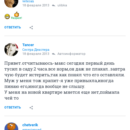
veteran
18 февраля 2013
ulibka
ОТВЕТИТЬ
Tancer
Сестра Декстера
18 февраля 2013
Автоинформатор
Привет.отчитываюсь-макс сегодня первый день
тусил в саду.2 часа.все норм,он даж не плакал..завтра
чую будет истерить,так как понял что его оставляли.
Муж у меня тож храпит-я уже привыкла,иногда
пинаю его,иногда вообще не слышу.
У меня на новой квартире мнется еще нет,поймала
чей то
ОТВЕТИТЬ
chetverik
experienced