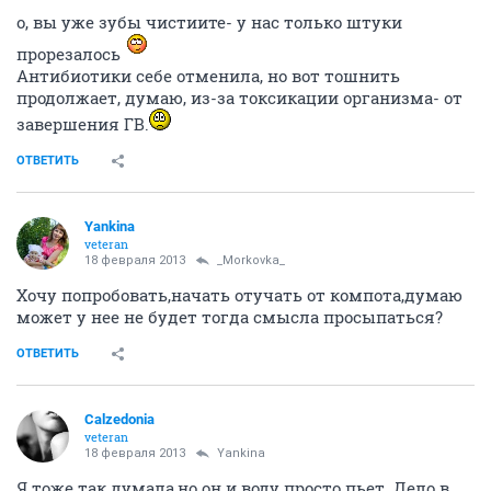
о, вы уже зубы чистиите- у нас только штуки
прорезалось
Антибиотики себе отменила, но вот тошнить
продолжает, думаю, из-за токсикации организма- от
завершения ГВ.
ОТВЕТИТЬ
Yankina
veteran
18 февраля 2013
_Morkovka_
Хочу попробовать,начать отучать от компота,думаю
может у нее не будет тогда смысла просыпаться?
ОТВЕТИТЬ
Calzedonia
veteran
18 февраля 2013
Yankina
Я тоже так думала,но он и воду просто пьет. Дело в