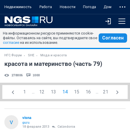
Недвижимость
Работа
Новости
Погода
Дом
На информационном ресурсе применяются cookie-
Согласен
файлы. Оставаясь на сайте, вы подтверждаете свое
согласие
на их использование.
НГС.Форум
SHE
Мода и красота
красота и материнство (часть 79)
278806
1000
1
...
12
13
14
15
16
...
21
visna
V
guru
18 февраля 2013
Calzedonia