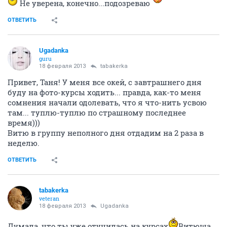
Не уверена, конечно...подозреваю
ОТВЕТИТЬ
Ugadanka
guru
18 февраля 2013
tabakerka
Привет, Таня! У меня все окей, с завтрашнего дня
буду на фото-курсы ходить... правда, как-то меня
сомнения начали одолевать, что я что-нить усвою
там... туплю-туплю по страшному последнее
время)))
Витю в группу неполного дня отдадим на 2 раза в
неделю.
ОТВЕТИТЬ
tabakerka
veteran
18 февраля 2013
Ugadanka
Думала, что ты уже отучилась на курсах
Витюша