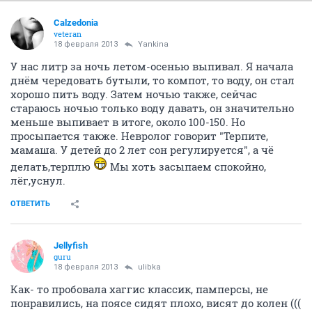
Calzedonia
veteran
18 февраля 2013
Yankina
У нас литр за ночь летом-осенью выпивал. Я начала
днём чередовать бутыли, то компот, то воду, он стал
хорошо пить воду. Затем ночью также, сейчас
стараюсь ночью только воду давать, он значительно
меньше выпивает в итоге, около 100-150. Но
просыпается также. Невролог говорит "Терпите,
мамаша. У детей до 2 лет сон регулируется", а чё
делать,терплю
Мы хоть засыпаем спокойно,
лёг,уснул.
ОТВЕТИТЬ
Jellyfish
guru
18 февраля 2013
ulibka
Как- то пробовала хаггис классик, памперсы, не
понравились, на поясе сидят плохо, висят до колен (((