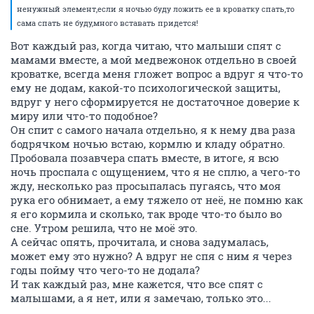
ненужный элемент,если я ночью буду ложить ее в кроватку спать,то
сама спать не буду,много вставать придется!
Вот каждый раз, когда читаю, что малыши спят с
мамами вместе, а мой медвежонок отдельно в своей
кроватке, всегда меня гложет вопрос а вдруг я что-то
ему не додам, какой-то психологической защиты,
вдруг у него сформируется не достаточное доверие к
миру или что-то подобное?
Он спит с самого начала отдельно, я к нему два раза
бодрячком ночью встаю, кормлю и кладу обратно.
Пробовала позавчера спать вместе, в итоге, я всю
ночь проспала с ощущением, что я не сплю, а чего-то
жду, несколько раз просыпалась пугаясь, что моя
рука его обнимает, а ему тяжело от неё, не помню как
я его кормила и сколько, так вроде что-то было во
сне. Утром решила, что не моё это.
А сейчас опять, прочитала, и снова задумалась,
может ему это нужно? А вдруг не спя с ним я через
годы пойму что чего-то не додала?
И так каждый раз, мне кажется, что все спят с
малышами, а я нет, или я замечаю, только это...