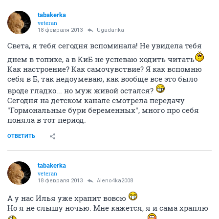
tabakerka
veteran
18 февраля 2013
Ugadanka
Света, я тебя сегодня вспоминала! Не увидела тебя
днем в топике, а в КиБ не успеваю ходить читать
Как настроение? Как самочувствие? Я как вспомню
себя в Б, так недоумеваю, как вообще все это было
вроде гладко... но муж живой остался?
Сегодня на детском канале смотрела передачу
"Гормональные бури беременных", много про себя
поняла в тот период.
ОТВЕТИТЬ
tabakerka
veteran
18 февраля 2013
Aleno4ka2008
А у нас Илья уже храпит вовсю
Но я не слышу ночью. Мне кажется, я и сама храплю