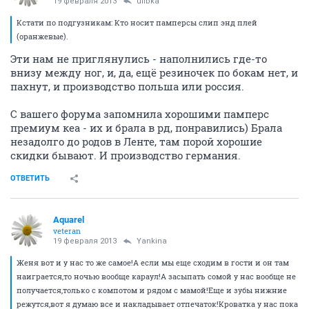
19 февраля 2013
ulibka
Кстати по подгузникам: Кто носит памперсы слип энд плей
(оранжевые).
Эти нам не приглянулись - наполнились где-то
внизу между ног, и, да, ещё резиночек по бокам нет, и
пахнут, и производство польша или россия.
С вашего форума запомнила хорошими памперс
премиум кеа - их и брала в рд, понравились) Брала
незадолго до родов в Ленте, там порой хорошие
скидки бывают. И производство германия.
ОТВЕТИТЬ
Аquаrеl
veteran
19 февраля 2013
Yankina
Женя вот и у нас то же самое!А если мы еще сходим в гости и он там
наиграется,то ночью вообще караул!А засыпать сомой у нас вообще не
получается,только с компотом и рядом с мамой!Еще и зубы нижние
режутся,вот я думаю все и накладывает отпечаток!Кроватка у нас пока