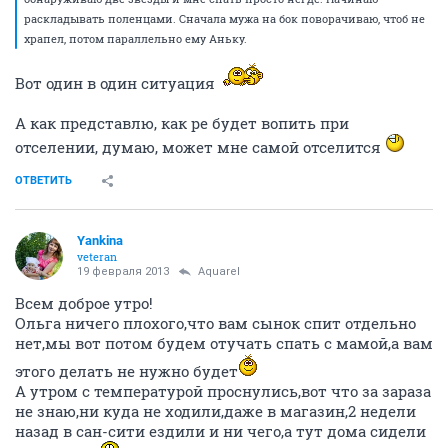
раскладывать поленцами. Сначала мужа на бок поворачиваю, чтоб не
храпел, потом параллельно ему Аньку.
Вот один в один ситуация
А как представлю, как ре будет вопить при
отселении, думаю, может мне самой отселится
ОТВЕТИТЬ
Yankina
veteran
19 февраля 2013
Аquаrеl
Всем доброе утро!
Ольга ничего плохого,что вам сынок спит отдельно
нет,мы вот потом будем отучать спать с мамой,а вам
этого делать не нужно будет
А утром с температурой проснулись,вот что за зараза
не знаю,ни куда не ходили,даже в магазин,2 недели
назад в сан-сити ездили и ни чего,а тут дома сидели