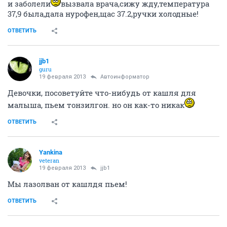
и заболели
вызвала врача,сижу жду,температура
37,9 была,дала нурофен,щас 37.2,ручки холодные!
ОТВЕТИТЬ
jjb1
guru
19 февраля 2013
Автоинформатор
Девочки, посоветуйте что-нибудь от кашля для
малыша, пьем тонзилгон. но он как-то никак
ОТВЕТИТЬ
Yankina
veteran
19 февраля 2013
jjb1
Мы лазолван от кашлдя пьем!
ОТВЕТИТЬ