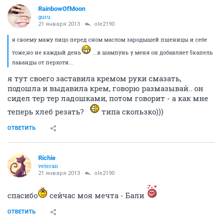
RainbowOfMoon
guru
21 января 2013
ole2190
я своему мажу лицо перед сном маслом зародышей пшеницы и себе
тоже,но не каждый день
...в шампунь у меня он добавляет 5капель
лаванды от перхоти...
я тут своего заставила кремом руки смазать,
подошла и выдавила крем, говорю размазывай.. он
сидел тер тер ладошками, потом говорит - а как мне
теперь хлеб резать?
типа скользко)))
ОТВЕТИТЬ
Richie
veteran
21 января 2013
ole2190
спасибо
сейчас моя мечта - Бали
ОТВЕТИТЬ