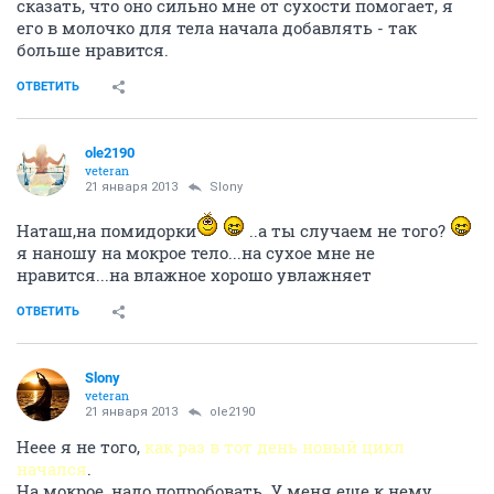
сказать, что оно сильно мне от сухости помогает, я
его в молочко для тела начала добавлять - так
больше нравится.
ОТВЕТИТЬ
ole2190
veteran
21 января 2013
Slony
Наташ,на помидорки
..а ты случаем не того?
я наношу на мокрое тело...на сухое мне не
нравится...на влажное хорошо увлажняет
ОТВЕТИТЬ
Slony
veteran
21 января 2013
ole2190
Неее я не того,
как раз в тот день новый цикл
начался
.
На мокрое, надо попробовать. У меня еще к нему