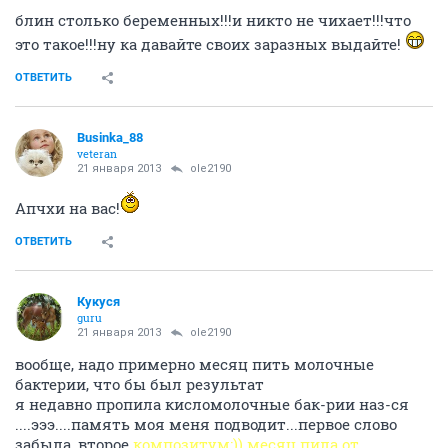
блин столько беременных!!!и никто не чихает!!!что
это такое!!!ну ка давайте своих заразных выдайте!
ОТВЕТИТЬ
Businka_88
veteran
21 января 2013
ole2190
Апчхи на вас!
ОТВЕТИТЬ
Кукуся
guru
21 января 2013
ole2190
вообще, надо примерно месяц пить молочные
бактерии, что бы был результат
я недавно пропила кисломолочные бак-рии наз-ся
....эээ....память моя меня подводит...первое слово
забыла, второе
композитум:)) месяц пила от