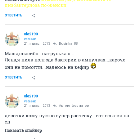
дизбактериоза по-женски
ОТВЕТИТЬ
ole2190
veteran
21 января 2013
Businka_88
Маша,спасибо...натруська я ...
Лена,я пила полгода бактерии в ампулках...кароче
они не помогли...надеюсь на кефир
ОТВЕТИТЬ
ole2190
veteran
21 января 2013
Автоинформатор
девочки кому нужно супер расческу...вот ссылка на
сп
Показать спойлер