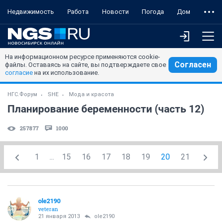
Недвижимость
Работа
Новости
Погода
Дом
На информационном ресурсе применяются cookie-
Согласен
файлы. Оставаясь на сайте, вы подтверждаете свое
согласие
на их использование.
НГС.Форум
SHE
Мода и красота
Планирование беременности (часть 12)
257877
1000
1
...
15
16
17
18
19
20
21
ole2190
veteran
21 января 2013
ole2190