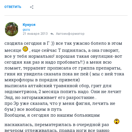
ОТВЕТИТЬ
Кукуся
guru
21 января 2013
Автоинформатор
сходила сегодня в Г :)) все так ужасно болело в этом
месяце
, еще сейчас Т поднялась, а она говорит,
все у тебя нормально! хорошая такая овуляция-вот
сегодня как раз и надо пробовать!!:) а меня всю
ломает, террапевт прописала от гриппа препараты,
гиня их увидела сказала пока не пей ( мы с ней тока
микрофлоры в порядок привели)
выписала алтайский травянной сбор, грит для
эндометриоза, 2 месяца попить надо. Они не лечит
Энд, но затормаживает его разростание..
про Эр уже сказала, что у меня фигня, лечить не
бум:) все вообщем в путь
Вообщем, я сегодня по нашим больницам
наскакалась, перематерилась в очередной раз
вечером отлеживалась, правда ноги все равно