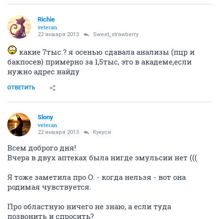
Richie
veteran
22 января 2013
Sweet_strawberry
какие 7тыс.? я осенью сдавала анализы (пцр и
бакпосев) примерно за 1,5тыс, это в академе,если
нужно адрес найду
ОТВЕТИТЬ
Slony
veteran
22 января 2013
Кукуся
Всем доброго дня!
Вчера в двух аптеках была нигде эмульсии нет (((
Я тоже заметила про О. - когда нельзя - вот она
родимая чувствуется.
Про областную ничего не знаю, а если туда
позвонить и спросить?