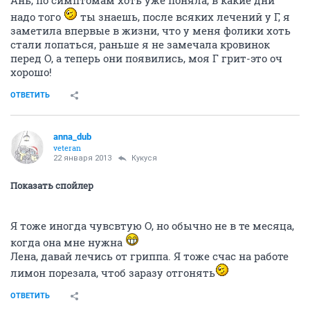
Ань, по симптомам хоть уже поняла, в какие дни
надо того
ты знаешь, после всяких лечений у Г, я
заметила впервые в жизни, что у меня фолики хоть
стали лопаться, раньше я не замечала кровинок
перед О, а теперь они появились, моя Г грит-это оч
хорошо!
ОТВЕТИТЬ
anna_dub
veteran
22 января 2013
Кукуся
Показать спойлер
Я тоже иногда чувсвтую О, но обычно не в те месяца,
когда она мне нужна
Лена, давай лечись от гриппа. Я тоже счас на работе
лимон порезала, чтоб заразу отгонять
ОТВЕТИТЬ