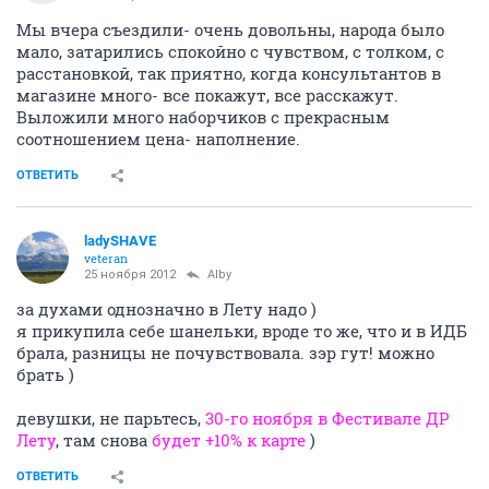
Мы вчера съездили- очень довольны, народа было
мало, затарились спокойно с чувством, с толком, с
расстановкой, так приятно, когда консультантов в
магазине много- все покажут, все расскажут.
Выложили много наборчиков с прекрасным
соотношением цена- наполнение.
ОТВЕТИТЬ
ladySHAVE
veteran
25 ноября 2012
Alby
за духами однозначно в Лету надо )
я прикупила себе шанельки, вроде то же, что и в ИДБ
брала, разницы не почувствовала. зэр гут! можно
брать )
девушки, не парьтесь,
30-го ноября в Фестивале ДР
Лету
, там снова
будет +10% к карте
)
ОТВЕТИТЬ