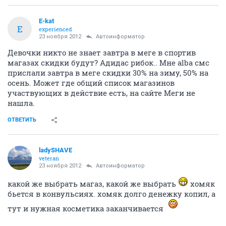
E-kat
E
experienced
23 ноября 2012
Автоинформатор
Девочки никто не знает завтра в меге в спортив
магазах скидки будут? Адидас рибок.. Мне аlba смс
прислали завтра в меге скидки 30% на зиму, 50% на
осень. Может где общий список магазинов
участвующих в действие есть, на сайте Меги не
нашла.
ОТВЕТИТЬ
ladySHAVE
veteran
23 ноября 2012
Автоинформатор
какой же выбрать магаз, какой же выбрать
хомяк
бьется в конвульсиях. хомяк долго денежку копил, а
тут и нужная косметика заканчивается