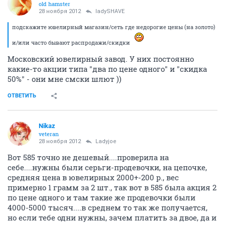
old hamster
28 ноября 2012
ladySHAVE
подскажите ювелирный магазин/сеть где недорогие цены (на золото)
и/или часто бывают распродажи/скидки
Московский ювелирный завод. У них постоянно
какие-то акции типа "два по цене одного" и "скидка
50%" - они мне смски шлют ))
ОТВЕТИТЬ
Nikaz
veteran
28 ноября 2012
Ladyjoe
Вот 585 точно не дешевый....проверила на
себе....нужны были серьги-продевочки, на цепочке,
средняя цена в ювелирных 2000+-200 р., вес
примерно 1 грамм за 2 шт., так вот в 585 была акция 2
по цене одного и там такие же продевочки были
4000-5000 тысяч....в среднем то так же получается,
но если тебе одни нужны, зачем платить за двое, да и