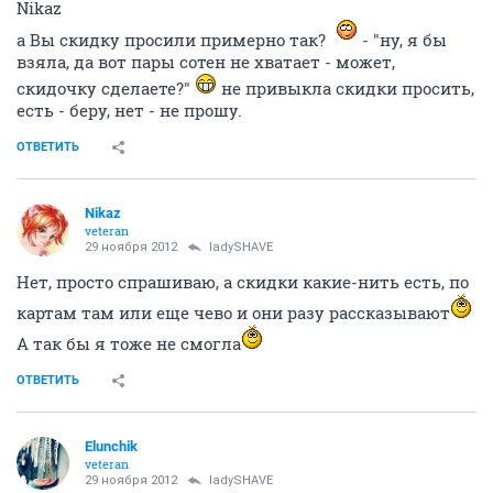
Nikaz
а Вы скидку просили примерно так?
- "ну, я бы
взяла, да вот пары сотен не хватает - может,
скидочку сделаете?"
не привыкла скидки просить,
есть - беру, нет - не прошу.
ОТВЕТИТЬ
Nikaz
veteran
29 ноября 2012
ladySHAVE
Нет, просто спрашиваю, а скидки какие-нить есть, по
картам там или еще чево и они разу рассказывают
А так бы я тоже не смогла
ОТВЕТИТЬ
Elunchik
veteran
29 ноября 2012
ladySHAVE