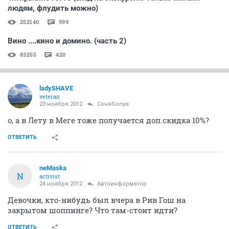
людям, флудить можно)
252140
999
Вино ....кино и домино. (часть 2)
83255
420
ladySHAVE
veteran
23 ноября 2012
СоняSonya
о, а в Лету в Меге тоже получается доп.скидка 10%?
ОТВЕТИТЬ
neMaska
N
activist
24 ноября 2012
Автоинформатор
Девочки, кто-нибудь был вчера в Рив Гош на
закрытом шоппинге? Что там-стоит идти?
ОТВЕТИТЬ