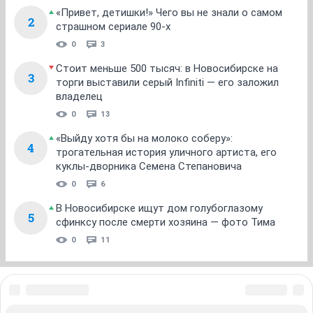
«Привет, детишки!» Чего вы не знали о самом
2
страшном сериале 90-х
0
3
Стоит меньше 500 тысяч: в Новосибирске на
3
торги выставили серый Infiniti — его заложил
владелец
0
13
«Выйду хотя бы на молоко соберу»:
4
трогательная история уличного артиста, его
куклы-дворника Семена Степановича
0
6
В Новосибирске ищут дом голубоглазому
5
сфинксу после смерти хозяина — фото Тима
0
11