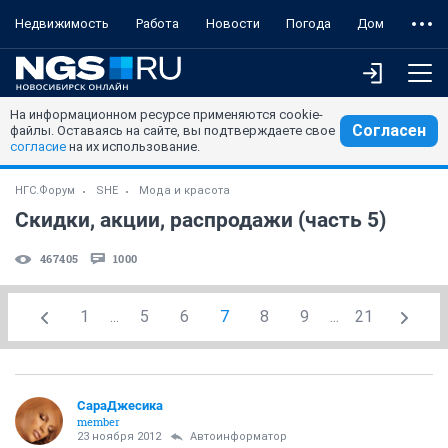
Недвижимость
Работа
Новости
Погода
Дом
На информационном ресурсе применяются cookie-
Согласен
файлы. Оставаясь на сайте, вы подтверждаете свое
согласие
на их использование.
НГС.Форум
SHE
Мода и красота
Скидки, акции, распродажи (часть 5)
467405
1000
1
...
5
6
7
8
9
...
21
СараДжесика
member
23 ноября 2012
Автоинформатор