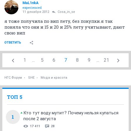
MaL1nkA
experienced
11 декабря 2012
Cosa_in_se
я тоже получила по вип лету, без покупки.я так
поняла что они и 15 и 20 и 25% лету учитывают, дают
свою вип
ОТВЕТИТЬ
1
...
5
6
7
8
9
...
21
НГС.Форум
SHE
Мода и красота
ТОП 5
Кто тут воду мутит? Почему нельзя купаться
1
после 2 августа
17 411
28