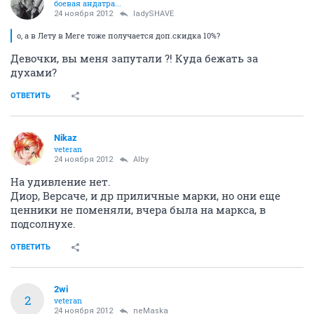
боевая андатра...
24 ноября 2012
ladySHAVE
о, а в Лету в Меге тоже получается доп.скидка 10%?
Девочки, вы меня запутали ?! Куда бежать за
духами?
ОТВЕТИТЬ
Nikaz
veteran
24 ноября 2012
Alby
На удивление нет.
Диор, Версаче, и др приличные марки, но они еще
ценники не поменяли, вчера была на маркса, в
подсолнухе.
ОТВЕТИТЬ
2wi
2
veteran
24 ноября 2012
neMaska