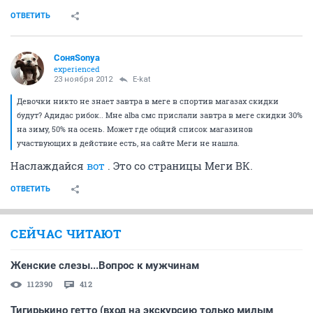
ОТВЕТИТЬ
СоняSonya
experienced
23 ноября 2012
E-kat
Девочки никто не знает завтра в меге в спортив магазах скидки
будут? Адидас рибок.. Мне аlba смс прислали завтра в меге скидки 30%
на зиму, 50% на осень. Может где общий список магазинов
участвующих в действие есть, на сайте Меги не нашла.
Наслаждайся
вот
. Это со страницы Меги ВК.
ОТВЕТИТЬ
СЕЙЧАС ЧИТАЮТ
Женские слезы...Вопрос к мужчинам
112390
412
Тигирькино гетто (вход на экскурсию только милым