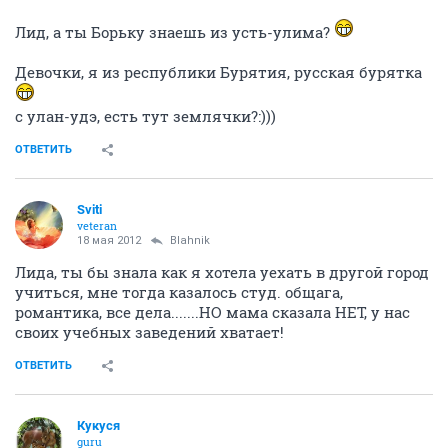
Лид, а ты Борьку знаешь из усть-улима?
Девочки, я из республики Бурятия, русская бурятка
с улан-удэ, есть тут землячки?:)))
ОТВЕТИТЬ
Sviti
veteran
18 мая 2012
Blahnik
Лида, ты бы знала как я хотела уехать в другой город
учиться, мне тогда казалось студ. общага,
романтика, все дела.......НО мама сказала НЕТ, у нас
своих учебных заведений хватает!
ОТВЕТИТЬ
Кукуся
guru