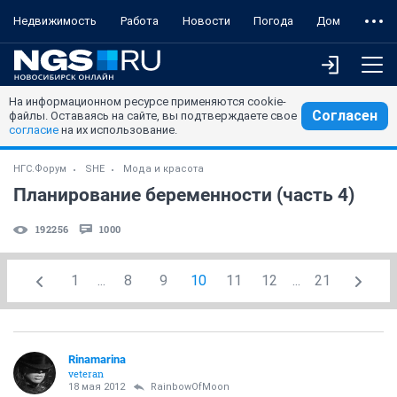
Недвижимость
Работа
Новости
Погода
Дом
На информационном ресурсе применяются cookie-
Согласен
файлы. Оставаясь на сайте, вы подтверждаете свое
согласие
на их использование.
НГС.Форум
SHE
Мода и красота
Планирование беременности (часть 4)
192256
1000
1
...
8
9
10
11
12
...
21
Rinamarina
veteran
18 мая 2012
RainbowOfMoon