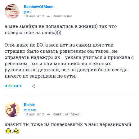
RainbowOfMoon
guru
18 мая 2012
Rinamarina
а мне змейки не попадались в жизни)) так что
поверю тебе на слово))))
Оля, даже не ВО. а мен вот на самом деле так
страшно было сказать родителям бы такое.. не
оправдать надежды их... уехала учиться а приехала с
ребенком...хотя они меня никогда в ежовых
руковицах не держали, все на доверии было всегда.
ничего не запрещали по сути..
ОТВЕТИТЬ
Richie
veteran
18 мая 2012
RainbowOfMoon
значит ты тоже из понаехавших в наш нерезиновый