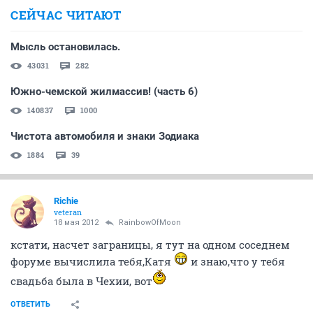
СЕЙЧАС ЧИТАЮТ
Мысль остановилась.
43031
282
Южно-чемской жилмассив! (часть 6)
140837
1000
Чистота автомобиля и знаки Зодиака
1884
39
Richie
veteran
18 мая 2012
RainbowOfMoon
кстати, насчет заграницы, я тут на одном соседнем
форуме вычислила тебя,Катя
и знаю,что у тебя
свадьба была в Чехии, вот
ОТВЕТИТЬ