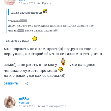
18 мая 2012
Кукуся
Топик гастарбайтеров
уххахаха)))))))
девонки., что то в последние дни мне прям так смешно нас
читать)))))) такие ржаки выдаете!!!!
ой, умора с вами
мне поржать не с кем просто))) подружка еще не
вернулась, с которой обычно хихикаем в теч. дня в
аське)) а не ржать я не могу
уже наверное
чепапало думаете про меня
да и с вами уже как со своими)))
ОТВЕТИТЬ
miRRor
veteran
18 мая 2012
Автоинформатор