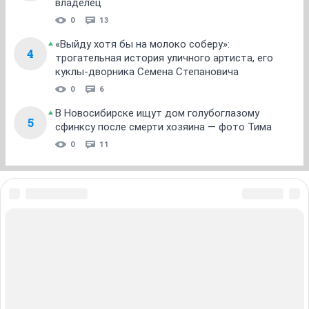
владелец
0
13
«Выйду хотя бы на молоко соберу»:
4
трогательная история уличного артиста, его
куклы-дворника Семена Степановича
0
6
В Новосибирске ищут дом голубоглазому
5
сфинксу после смерти хозяина — фото Тима
0
11
ЗНАКОМСТВА В НОВОСИБИРСКЕ
ПОГОДА В НОВОСИБИРСКЕ
ПРОБКИ В НОВОСИБИРСКЕ
ФОРУМЫ В НОВОСИБИРСКЕ
ТЕЛЕПРОГРАММА В НОВОСИБИРСКЕ
АФИША В НОВОСИБИРСКЕ
ГОРОСКОП
КУРСЫ ВАЛЮТ В НОВОСИБИРСКЕ
ТУРИЗМ В НОВОСИБИРСКЕ