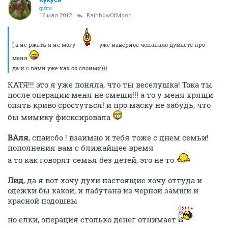
guru
18 мая 2012
RainbowOfMoon
[ а не ржать я не могу
уже наверное чепапало думаете про
меня
да и с вами уже как со своими)))
КАТЯ!!! это я уже поняла, что ты веселушка! Тока ты
после операции меня не смеши!!! а то у меня хрящи
опять криво сростуться! и про маску не забудь, что
бы мимику фисксировала
ВАля
, спаисбо ! взаимно и тебя тоже с днем семьи!
пополнения вам с ближайщее время
а то как говорят семья без детей, это не то
Лид
, да я вот хочу духи настоящие хочу оттуда и
одежки бы какой, и лабутана из черной замши и
красной подошвы
но елки, операция столько денег отнимает