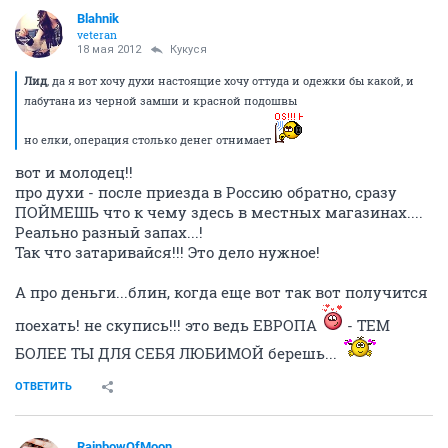
Blahnik
veteran
18 мая 2012
Кукуся
Лид
, да я вот хочу духи настоящие хочу оттуда и одежки бы какой, и
лабутана из черной замши и красной подошвы
но елки, операция столько денег отнимает
вот и молодец!!
про духи - после приезда в Россию обратно, сразу
ПОЙМЕШЬ что к чему здесь в местных магазинах....
Реально разный запах...!
Так что затаривайся!!! Это дело нужное!
А про деньги...блин, когда еще вот так вот получится
поехать! не скупись!!! это ведь ЕВРОПА
- ТЕМ
БОЛЕЕ ТЫ ДЛЯ СЕБЯ ЛЮБИМОЙ берешь...
ОТВЕТИТЬ
RainbowOfMoon