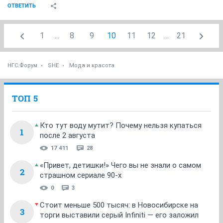
ОТВЕТИТЬ
1
...
8
9
10
11
12
...
21
НГС.Форум
SHE
Мода и красота
ТОП 5
Кто тут воду мутит? Почему нельзя купаться
1
после 2 августа
17 411
28
«Привет, детишки!» Чего вы не знали о самом
2
страшном сериале 90-х
0
3
Стоит меньше 500 тысяч: в Новосибирске на
3
торги выставили серый Infiniti — его заложил