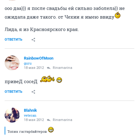
ооо даа))) я после свадьбы ей сильно заболела)) не
ожидала даже такого. от Чехии я имею ввиду
Лида, я из Красноярского края.
ОТВЕТИТЬ
RainbowOfMoon
guru
18 мая 2012
Rinamarina
привеД сосеД
ОТВЕТИТЬ
Blahnik
veteran
18 мая 2012
Rinamarina
Топик гастарбайтеров