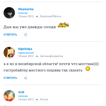
Rinamarina
veteran
18 мая 2012
RainbowOfMoon
Дык мы уже дважды соседи
ОТВЕТИТЬ
Kipishulyа
experienced
18 мая 2012
Автоинформатор
а я из н восибирской области! почти что местная))))
гастробайтер местного пошива так сказать
ОТВЕТИТЬ
Sviti
veteran
18 мая 2012
Richie