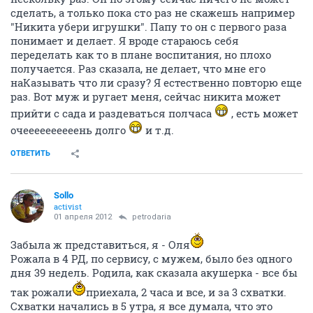
сделать, а только пока сто раз не скажешь например
"Никита убери игрушки". Папу то он с первого раза
понимает и делает. Я вроде стараюсь себя
переделать как то в плане воспитания, но плохо
получается. Раз сказала, не делает, что мне его
наКазывать что ли сразу? Я естественно повторю еще
раз. Вот муж и ругает меня, сейчас никита может
прийти с сада и раздеваться полчаса
, есть может
очеееееееееень долго
и т.д.
ОТВЕТИТЬ
Sollo
activist
01 апреля 2012
petrodaria
Забыла ж представиться, я - Оля
Рожала в 4 РД, по сервису, с мужем, было без одного
дня 39 недель. Родила, как сказала акушерка - все бы
так рожали
приехала, 2 часа и все, и за 3 схватки.
Схватки начались в 5 утра, я все думала, что это