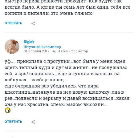
быстро период ревности проходит. Как будто так
всегда было. А когда ты семь лет был один, тебя все
холили и лилеяли, это очень тяжело.
ОТВЕТИТЬ
Rigick
Штучный экземпляр
01 апреля 2012
Автоинформатор
уф.... прикопзла с прогулки...вот была у меня идея
одеть теплый худи и дутый жилет...не послушалас
есб..а зря! спарилась...еще и гуляла в сапогах на
каблуках... вообще капец...
еще очередной раз убедились, что кира
шмотница..натянула на нее новую шапочку..она в
рев..поднесли к зеркалу и давай восхищаться..какая
она у нас красотка..слезы махом высохли...
ОТВЕТИТЬ