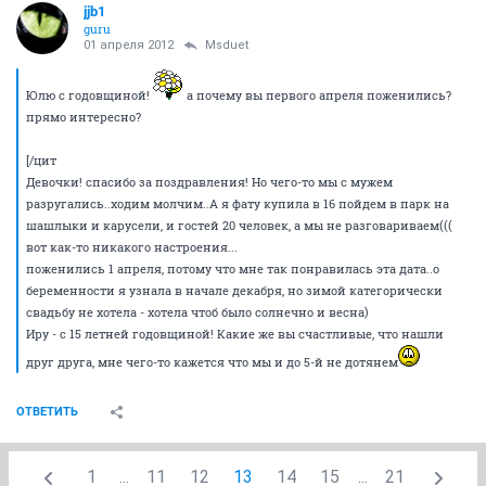
jjb1
guru
01 апреля 2012
Msduet
Юлю с годовщиной!
а почему вы первого апреля поженились?
прямо интересно?
[/цит
Девочки! спасибо за поздравления! Но чего-то мы с мужем
разругались..ходим молчим..А я фату купила в 16 пойдем в парк на
шашлыки и карусели, и гостей 20 человек, а мы не разговариваем(((
вот как-то никакого настроения...
поженились 1 апреля, потому что мне так понравилась эта дата..о
беременности я узнала в начале декабря, но зимой категорически
свадьбу не хотела - хотела чтоб было солнечно и весна)
Иру - с 15 летней годовщиной! Какие же вы счастливые, что нашли
друг друга, мне чего-то кажется что мы и до 5-й не дотянем
ОТВЕТИТЬ
1
...
11
12
13
14
15
...
21