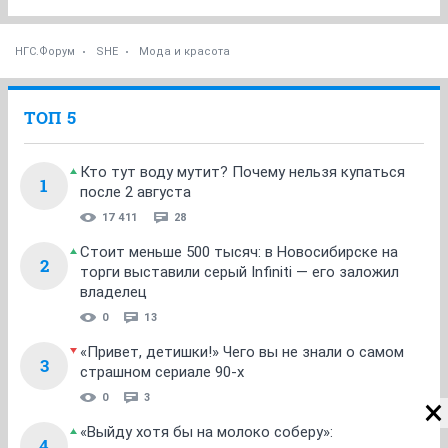
НГС.Форум
SHE
Мода и красота
ТОП 5
Кто тут воду мутит? Почему нельзя купаться
1
после 2 августа
17 411
28
Стоит меньше 500 тысяч: в Новосибирске на
2
торги выставили серый Infiniti — его заложил
владелец
0
13
«Привет, детишки!» Чего вы не знали о самом
3
страшном сериале 90-х
0
3
«Выйду хотя бы на молоко соберу»:
4