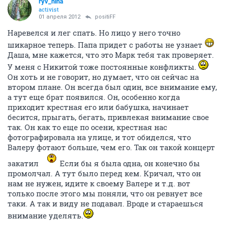
ryv_nina
activist
01 апреля 2012
positiFF
Наревелся и лег спать. Но лицо у него точно
шикарное теперь. Папа придет с работы не узнает
Даша, мне кажется, что это Марк тебя так проверяет.
У меня с Никитой тоже постоянные конфликты.
Он хоть и не говорит, но думает, что он сейчас на
втором плане. Он всегда был один, все внимание ему,
а тут еще брат появился. Он, особенно когда
приходит крестная его или бабушка, начинает
бесится, прыгать, бегать, привлекая внимание свое
так. Он как то еще по осени, крестная нас
фотографировала на улице, и тот обиделся, что
Валеру фотают больше, чем его. Так он такой концерт
закатил
Если бы я была одна, он конечно бы
промолчал. А тут было перед кем. Кричал, что он
нам не нужен, идите к своему Валере и т.д. вот
только после этого мы поняли, что он ревнует все
таки. А так и виду не подавал. Вроде и стараешься
внимание уделять.