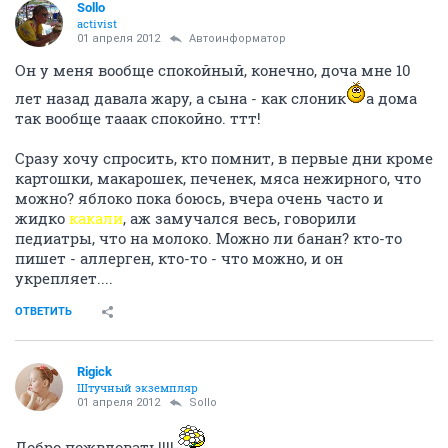
Sollo
activist
01 апреля 2012
Автоинформатор
Он у меня вообще спокойный, конечно, доча мне 10
лет назад давала жару, а сына - как слоник
а дома
так вообще тааак спокойно. ттт!
Сразу хочу спросить, кто помнит, в первые дни кроме
картошки, макарошек, печенек, мяса нежирного, что
можно? яблоко пока боюсь, вчера очень часто и
жидко
какали
, аж замучался весь, говорили
педиатры, что на молоко. Можно ли банан? кто-то
пишет - аллерген, кто-то - что можно, и он
укрепляет....
ОТВЕТИТЬ
Rigick
Штучный экземпляр
01 апреля 2012
Sollo
Добро пожвловать!!!!