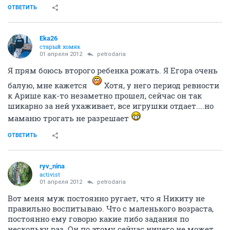
ОТВЕТИТЬ
Eka26
старый хомяк
01 апреля 2012
petrodaria
Я прям боюсь второго ребенка рожать. Я Егора очень
балую, мне кажется
Хотя, у него период ревности
к Арише как-то незаметно прошел, сейчас он так
шикарно за ней ухаживает, все игрушки отдает....но
маманю трогать не разрешает
ОТВЕТИТЬ
ryv_nina
activist
01 апреля 2012
petrodaria
Вот меня муж постоянно ругает, что я Никиту не
правильно воспитываю. Что с маленького возраста,
постоянно ему говорю какие либо задания по
нескольку раз. Он по этому сейчас ничего не может