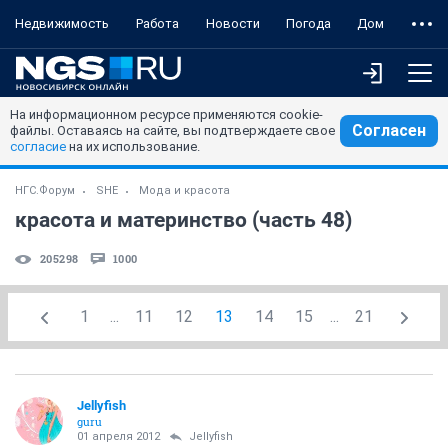
Недвижимость
Работа
Новости
Погода
Дом
На информационном ресурсе применяются cookie-
Согласен
файлы. Оставаясь на сайте, вы подтверждаете свое
согласие
на их использование.
НГС.Форум
SHE
Мода и красота
красота и материнство (часть 48)
205298
1000
1
...
11
12
13
14
15
...
21
Jellyfish
guru
01 апреля 2012
Jellyfish