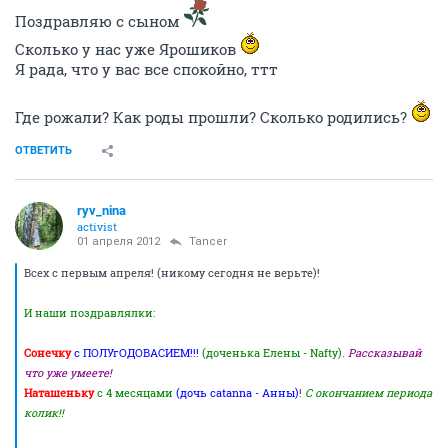
Поздравляю с сыном
Сколько у нас уже Ярошиков
Я рада, что у вас все спокойно, ттт
Где рожали? Как роды прошли? Сколько родились?
ОТВЕТИТЬ
ryv_nina
activist
01 апреля 2012
Tancer
Всех с первым апреля! (никому сегодня не верьте)!
И наши поздравлялки:
Сонечку
с ПОЛУгОДОВАСИЕМ!!!
(доченька Елены - Nafty)
.
Рассказывай
что уже умеете!
Наташеньку
с 4 месяцами
(дочь catanna - Анны)
!
С окончанием периода
колик!!