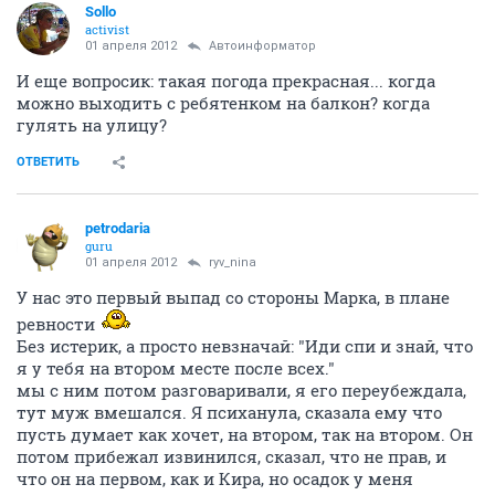
Sollo
activist
01 апреля 2012
Автоинформатор
И еще вопросик: такая погода прекрасная... когда
можно выходить с ребятенком на балкон? когда
гулять на улицу?
ОТВЕТИТЬ
petrodaria
guru
01 апреля 2012
ryv_nina
У нас это первый выпад со стороны Марка, в плане
ревности
Без истерик, а просто невзначай: "Иди спи и знай, что
я у тебя на втором месте после всех."
мы с ним потом разговаривали, я его переубеждала,
тут муж вмешался. Я психанула, сказала ему что
пусть думает как хочет, на втором, так на втором. Он
потом прибежал извинился, сказал, что не прав, и
что он на первом, как и Кира, но осадок у меня