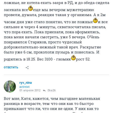
ложные, не хотела ехать зазря в РД, и до обеда сидела
засекала все
еще мы вечером мужетерапию
провели, думала, реакция такая у организма. А к 2м
часам дня уже стало понятно, что не ложные
и все
сильнее и через 4 минуты, схваткосчиталка писала,
что пора ехать. Пока приехали, пока оформились,
пока меня начали смотреть, уже 5 вечера. ОЧень
понравился Стариков, просто чудесный
доброжелательно-нежный такой врач. Раскрытие
было уже 6 см, прокололи пузырь и понеслась. И
родились в 18.25. Вес 3100 - гномик
рост 52.
ОТВЕТИТЬ
ryv_nina
activist
01 апреля 2012
Eka26
Вот мне, Катя, кажется, чем выгоднее маленькая
разница в возрасте, тем что они как то быстро
привыкают что ли, что они не одни. У них как то