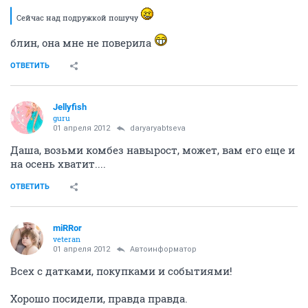
Сейчас над подружкой пошучу
блин, она мне не поверила
ОТВЕТИТЬ
Jellyfish
guru
01 апреля 2012
daryaryabtseva
Даша, возьми комбез навырост, может, вам его еще и
на осень хватит....
ОТВЕТИТЬ
miRRor
veteran
01 апреля 2012
Автоинформатор
Всех с датками, покупками и событиями!
Хорошо посидели, правда правда.