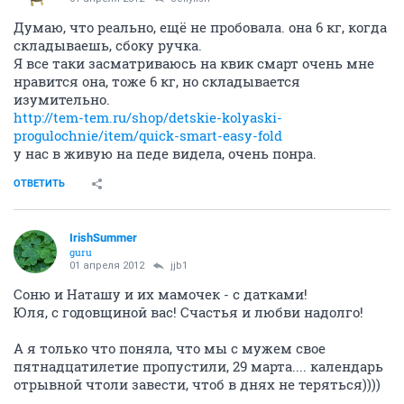
Думаю, что реально, ещё не пробовала. она 6 кг, когда
складываешь, сбоку ручка.
Я все таки засматриваюсь на квик смарт очень мне
нравится она, тоже 6 кг, но складывается
изумительно.
http://tem-tem.ru/shop/detskie-kolyaski-
progulochnie/item/quick-smart-easy-fold
у нас в живую на педе видела, очень понра.
ОТВЕТИТЬ
IrishSummer
guru
01 апреля 2012
jjb1
Соню и Наташу и их мамочек - с датками!
Юля, с годовщиной вас! Счастья и любви надолго!
А я только что поняла, что мы с мужем свое
пятнадцатилетие пропустили, 29 марта.... календарь
отрывной чтоли завести, чтоб в днях не теряться))))