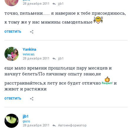
28 декабря 2011
jjb1
точно, пельмени...... я наверное к тебе присоединюсь,
к тому же у нас мамины самодельные
ОТВЕТИТЬ
Yankina
veteran
28 декабря 2011
jjb1
еще мало времени прошло,еще пару месяцев и
начнут белеть!По личному опыту знаю,не
расстраивайтесь,к лету все будет отлично
и
живот и растяжки
ОТВЕТИТЬ
jjb1
guru
28 декабря 2011
Автоинформатор