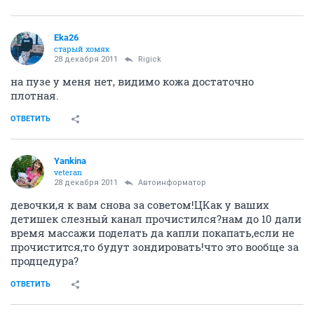
Eka26
старый хомяк
28 декабря 2011
Rigick
на пузе у меня нет, видимо кожа достаточно
плотная.
ОТВЕТИТЬ
Yankina
veteran
28 декабря 2011
Автоинформатор
девочки,я к вам снова за советом!ЦКак у ваших
детишек слезный канал прочистился?нам до 10 дали
время массажи поделать да капли покапать,если не
прочистится,то будут зондировать!что это вообще за
продцедура?
ОТВЕТИТЬ