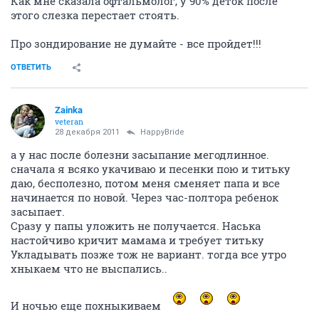
Как мне сказала офтальмолог, у 90% деток после
этого слезка перестает стоять.
Про зондирование не думайте - все пройдет!!!
ОТВЕТИТЬ
Zainka
veteran
28 декабря 2011
HappyBride
а у нас после болезни засыпание мегодлинное.
сначала я всяко укачиваю и песенки пою и титьку
даю, бесполезно, потом меня сменяет папа и все
начинается по новой. Через час-полтора ребенок
засыпает.
Сразу у папы уложить не получается. Наська
настойчиво кричит мамама и требует титьку
Укладывать позже тож не вариант. тогда все утро
хныкаем что не выспались..
И ночью еще похныкиваем