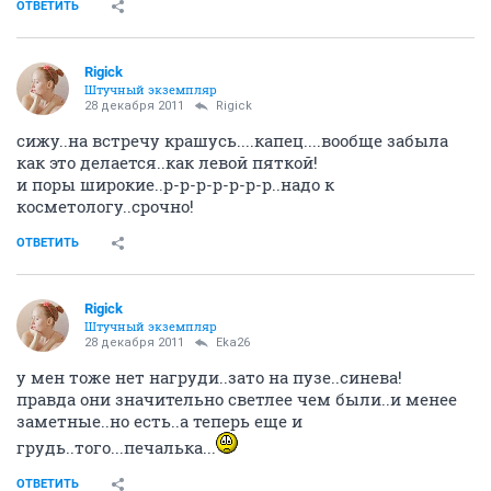
ОТВЕТИТЬ
Rigick
Штучный экземпляр
28 декабря 2011
Rigick
сижу..на встречу крашусь....капец....вообще забыла
как это делается..как левой пяткой!
и поры широкие..р-р-р-р-р-р-р..надо к
косметологу..срочно!
ОТВЕТИТЬ
Rigick
Штучный экземпляр
28 декабря 2011
Eka26
у мен тоже нет нагруди..зато на пузе..синева!
правда они значительно светлее чем были..и менее
заметные..но есть..а теперь еще и
грудь..того...печалька...
ОТВЕТИТЬ