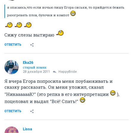
я опасаюсь,что если ночью лишу Егора сиськи, то прийдется бежать
разогревать плов, булочки и компот
Сижу слезы вытираю
ОТВЕТИТЬ
Eka26
старый хомяк
28 декабря 2011
HappyBride
Я вчера Егора попросила меня поубаюкивать и
сказку рассказать. Он меня уложил, сказал
"НикааааааК!" (это репка в его интерпретации
),
поцеловал и выдал "Всё! Спать!"
ОТВЕТИТЬ
Lissa