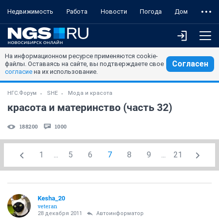
Недвижимость
Работа
Новости
Погода
Дом
На информационном ресурсе применяются cookie-
Согласен
файлы. Оставаясь на сайте, вы подтверждаете свое
согласие
на их использование.
НГС.Форум
SHE
Мода и красота
красота и материнство (часть 32)
188200
1000
1
...
5
6
7
8
9
...
21
Kesha_20
veteran
28 декабря 2011
Автоинформатор