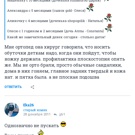
Машеньку с 10 месяцами (доченька sumasbrod-Дарьи)
Александра с 5 месяцами (сынок gold- Олеся)
Алиночку с 4 месяцами (доченька shopogolik - Наталья)
Олесю с 1 годиком и 2 месяцами (дочь Аллы - Constanta)
Какой же замечательный денек сегодня - столько даток!
Мне ортопед она хирург говорила, что носить
обуточки деткам надо, когда они пойдут, чтобы
ножку держала. профилактика плоскостопия опять
же. Мы не орто брали, просто обычные сандалики,
дома в них гоняем, главное задник твердый и кожа
нат. и пятка была. а не плоская подошва
ОТВЕТИТЬ
Eka26
старый хомяк
28 декабря 2011
jjb1
Однозначно не пускать