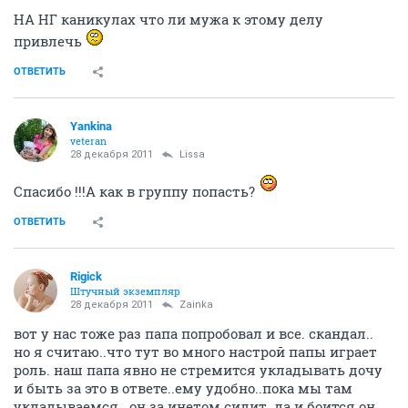
НА НГ каникулах что ли мужа к этому делу
привлечь
ОТВЕТИТЬ
Yankina
veteran
28 декабря 2011
Lissa
Спасибо !!!А как в группу попасть?
ОТВЕТИТЬ
Rigick
Штучный экземпляр
28 декабря 2011
Zainka
вот у нас тоже раз папа попробовал и все. скандал..
но я считаю..что тут во много настрой папы играет
роль. наш папа явно не стремится укладывать дочу
и быть за это в ответе..ему удобно..пока мы там
укладываемся...он за инетом сидит..да и боится он