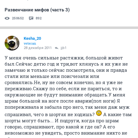
Развенчание мифов (часть 3)
250652
892
Kesha_20
veteran
28 декабря 2011
jjb1
У меня очень сильные растяжки, большой живот
был.Сейчас детю год и три,вот клянусь я их уже не
замечаю и только сейчас посмотрела, они и правда
стали или меньше или поисчезали или
сровнялись.Не, ну не совсем конечно, но я уже не
переживаю.Скажу по себе, если не париться, то и
окружающие не будут внимание обращать.У меня
шрам большой на ноге после аварии(пол ноги) Я
попереживала и забыла про него, так меня даж муж
спрашивал, чего в шортах не ходишь?
А какие там
шорты могут быть... И подруги, когда про шрам
говорю, спрашивают, про какой и где он? А его
невозможно не увидеть, просто внимание никто не