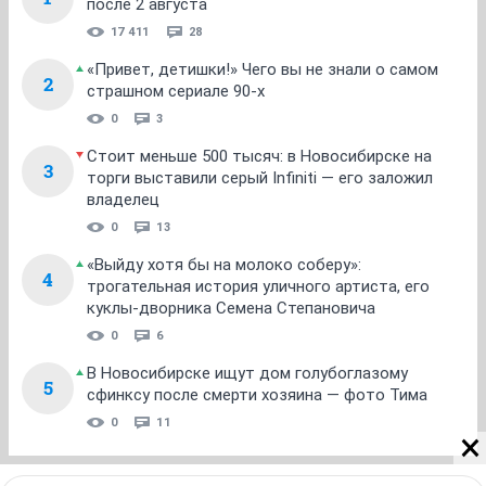
после 2 августа
17 411
28
«Привет, детишки!» Чего вы не знали о самом
2
страшном сериале 90-х
0
3
Стоит меньше 500 тысяч: в Новосибирске на
3
торги выставили серый Infiniti — его заложил
владелец
0
13
«Выйду хотя бы на молоко соберу»:
4
трогательная история уличного артиста, его
куклы-дворника Семена Степановича
0
6
В Новосибирске ищут дом голубоглазому
5
сфинксу после смерти хозяина — фото Тима
0
11