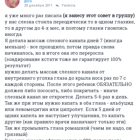
guru
28 декабря 2011
Yankina
я уже много раз писала
(я занесу этот совет в группу)
у нас слезка стояла переодически то в одном глазике,
то в другом до 4-х мес, и поэтому глазки гноились
иногда.
Я делала массаж слезного канала дней 7 (иногда
меньше) - все проходило, потом правда снова
начиналось, но в итоге она это переросла
(зондирование кстати тоже не гарантирует 100%
результат)
нужно делать массаж слезного канала от
внутреннего уголка глаза до крыла носа раз по 7 с
каждой стороны. После этого ребенок ОБЯЗАТЕЛЬНО
должен либо пососать, либо покричать - иначе
слезный канал не откроется. Делать 5-6 раз в день.
Так же при этом нужно капать в оба глаза - альбуцид
или левомецитин или ципролет. Если 5 дней от
одних капель не наступает улучшения, то капать
другие (как правило врачи назначают только эти).
Так же промывать глаза ромашкой (чаем не надо, он
грязный)