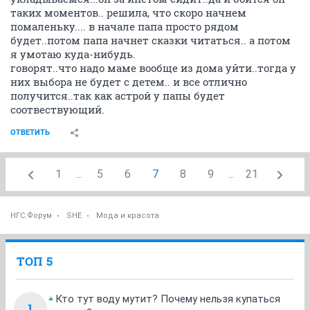
таких моментов.. решила, что скоро начнем
помаленьку.... в начале папа просто рядом
будет..потом папа начнет сказки читаться.. а потом
я умотаю куда-нибудь.
говорят..что надо маме вообще из дома уйти..тогда у
них выбора не будет с детем.. и все отлично
получится..так как астрой у папы будет
соотвествующий.
ОТВЕТИТЬ
1
...
5
6
7
8
9
...
21
НГС.Форум
SHE
Мода и красота
ТОП 5
Кто тут воду мутит? Почему нельзя купаться
1