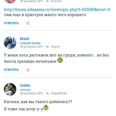
28 декабря 2011
Dolorez
http://forum.sibmama.ru/viewtopic.php?t=529283&start=0
там еще в пристрое много чего хорошего
ОТВЕТИТЬ
Eka26
старый хомяк
28 декабря 2011
Rigick
У меня хоть растяжек нет на груди, повезло ...но без
бюста зрелище печальное
ОТВЕТИТЬ
Zainka
veteran
28 декабря 2011
HappyBride
Катяяя, как вы такого добились??
Я тоже так хочу-у-у