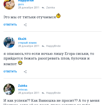
HappyBride
guru
28 декабря 2011
Zainka
Это мы от титьки отучаемся
ОТВЕТИТЬ
Eka26
старый хомяк
28 декабря 2011
HappyBride
я опасаюсь,что если ночью лишу Егора сиськи, то
прийдется бежать разогревать плов, булочки и
компот
ОТВЕТИТЬ
Zainka
veteran
28 декабря 2011
HappyBride
И как успехи?? Как Ванюшка не просит?? А то у меня