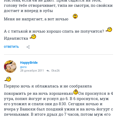
Настена, если ей не дают. прям садится на тебя,
голову тебе отворачивает, типа не смотри, по свойски
достает и вперед в зубы
Меня не напрягает, а вот ночью
А с титькой и ночью хорошо спать не получится?
Идеалистка
ОТВЕТИТЬ
HappyBride
guru
28 декабря 2011
Eka26
Первую ночь я облажалась и не сообразила
покормить ре на ночь хорошенько
Он проснулся в 4
утра, попил йогурт и уснул до 6. В 6 проснулся, муж
его уложил и спали они до 8:30. Сегодня ночью и
вчера у Ванюхи был поздний ужин и на ночь йогурт с
печеньками. В итоге дрых до 7 часов, потом муж его