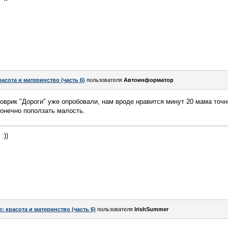
расота и материнство (часть 6)
пользователя
Автоинформатор
коврик "Дороги" уже опробовали, нам вроде нравится минут 20 мама точн
конечно поползать малость.
:))
e: красота и материнство (часть 6)
пользователя
IrishSummer