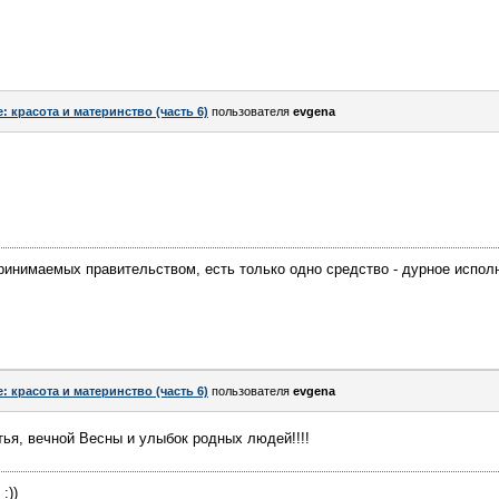
e: красота и материнство (часть 6)
пользователя
evgena
ринимаемых правительством, есть только одно средство - дурное исполн
e: красота и материнство (часть 6)
пользователя
evgena
тья, вечной Весны и улыбок родных людей!!!!
:))