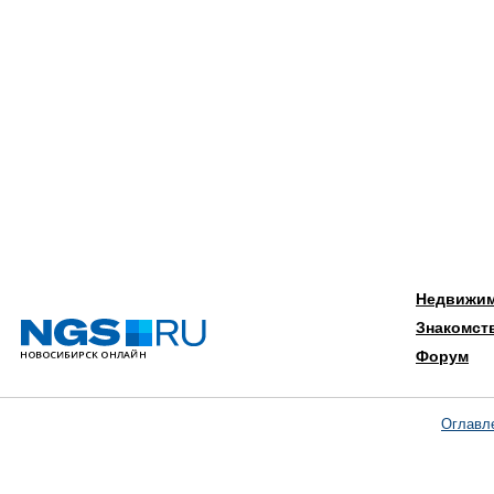
Недвижи
Знакомст
Форум
Оглавл