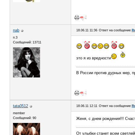
nab
18.06.11 11:36
Ответ на сообщение
R
п.3
Сообщений: 13711
это я из вредности
В России против дурных мер, п
tata0512
18.06.11 12:11
Ответ на сообщение
R
member
Сообщений: 90
Женя, с днем рождения!!! Счас
От улыбки станет всем светлей 