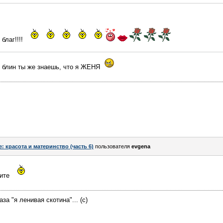
благ!!!!
, блин ты же знаешь, что я ЖЕНЯ
e: красота и материнство (часть 6)
пользователя
evgena
тите
за "я ленивая скотина"... (с)