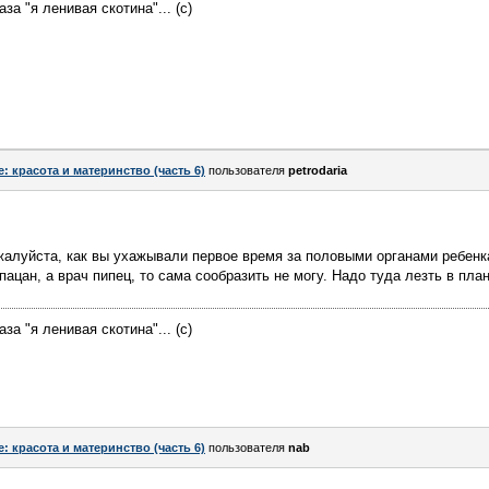
за "я ленивая скотина"... (с)
e: красота и материнство (часть 6)
пользователя
petrodaria
алуйста, как вы ухажывали первое время за половыми органами ребенка,
 пацан, а врач пипец, то сама сообразить не могу. Надо туда лезть в пла
за "я ленивая скотина"... (с)
e: красота и материнство (часть 6)
пользователя
nab