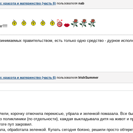
e: красота и материнство (часть 6)
пользователя
nab
г!!!!
ринимаемых правительством, есть только одно средство - дурное исполн
e: красота и материнство (часть 6)
пользователя
IrishSummer
елели, корочку отмочила перекисью, убрала и зеленкой помазала. Все б
з поликлиники (по отдельности), каждая выкладывала дитя на живот и 
оге пуп закровил.
а, обработала зеленкой. Купать сегодня боязно, решили просто обтере