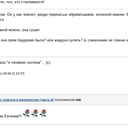
е, плз, кто сталкивался!
пом. Он у нас мокнет, вроде перекисью обрабатываем, зеленкой мажем. В
ся.
вкой можно, она сушит.
об она прям бордовая была? или жидкую купить? (к сожалению не помню к
за "я ленивая скотина"... (с)
(18.06.11 10:37)
e: красота и материнство (часть 6)
пользователя
nab
м Евгении!!!