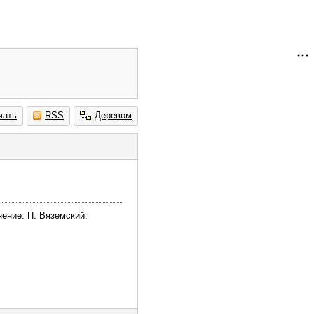
чать
RSS
Деревом
ение. П. Вяземский.