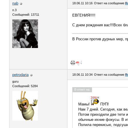
nab
18.06.11 10:16
Ответ на сообщение
R
п.3
Сообщений: 13711
ЕВГЕНИЯ!!!!!
С днем рождения вас!!!Всех бла
В России против дурных мер, п
petrodaria
18.06.11 10:34
Ответ на сообщение
R
guru
Сообщений: 5284
В ответ на:
Мамы!
ПУП!
Нам 7 дней. Сегодня, как в
Потом приходили две тети и
обычные ихние фокусы. В ит
Полила перекисью, подсушил