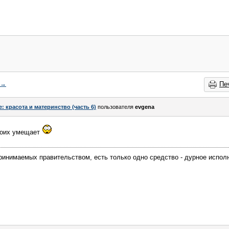
→
Пе
e: красота и материнство (часть 6)
пользователя
evgena
троих умещает
ринимаемых правительством, есть только одно средство - дурное исполн