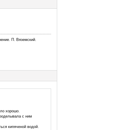
ение. П. Вяземский.
ыло хорошо.
проделывала с ним
ться кипяченой водой.