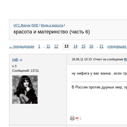
НГС.Форум
/
SHE
/
Мода и красота
/
красота и материнство (часть 6)
1
..
11
12
13
14
15
16
..
21
←
предыдущая
следующая
nab
18.06.11 10:15
Ответ на сообщение
R
п.3
Сообщений: 13711
ну нифига у вас ванна...всех 
В России против дурных мер, п