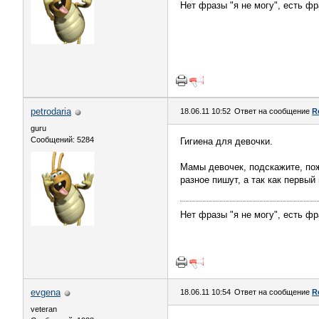
Нет фразы "я не могу", есть фра
petrodaria
18.06.11 10:52
Ответ на сообщение
R
guru
Сообщений: 5284
Гигиена для девочки.
Мамы девочек, подскажите, пож
разное пишут, а так как первый
Нет фразы "я не могу", есть фра
evgena
18.06.11 10:54
Ответ на сообщение
R
veteran