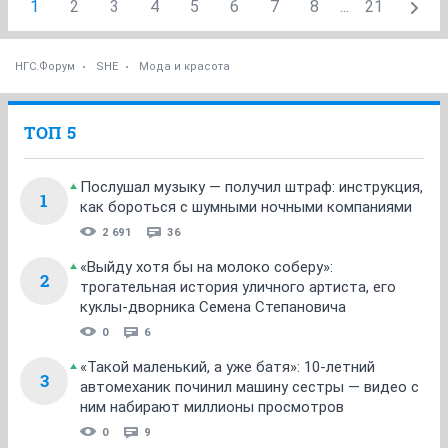
1
2
3
4
5
6
7
8
...
21
НГС.Форум
SHE
Мода и красота
ТОП 5
Послушал музыку — получил штраф: инструкция,
1
как бороться с шумными ночными компаниями
2 691
36
«Выйду хотя бы на молоко соберу»:
2
трогательная история уличного артиста, его
куклы-дворника Семена Степановича
0
6
«Такой маленький, а уже батя»: 10-летний
3
автомеханик починил машину сестры — видео с
ним набирают миллионы просмотров
0
9