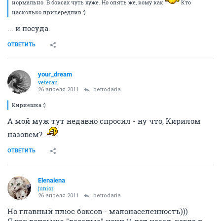
нормально. В боксах чуть хуже. Но опять же, кому как
Кто
насколько привередлив :)
... и посуда.
ОТВЕТИТЬ
your_dream
veteran
26 апреля 2011
petrodaria
Кириешка :)
А мой муж тут недавно спросил - ну что, Кирилом
назовем?
ОТВЕТИТЬ
Elenalena
junior
26 апреля 2011
petrodaria
Но главный плюс боксов - малонаселенность)))
Я как вспомню "веселые" ночи 11 лет назад, когда в