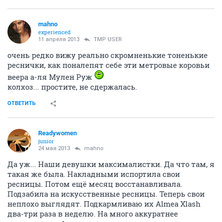
mahno
experienced
11 апреля 2013
TMP USER
очень редко вижу реально скромненькие тоненькие
реснички, как поналепят себе эти метровые коровьи
веера а-ля Мулен Руж
колхоз... простите, не сдержалась.
ОТВЕТИТЬ
Readywomen
junior
24 мая 2013
mahno
Да уж... Наши девушки максималистки. Да что там, я
такая же была. Накладными испортила свои
ресницы. Потом ещё месяц восстанавливала.
Подзабила на искусственные ресницы. Теперь свои
неплохо выглядят. Подкармливаю их Almea Xlash
два-три раза в неделю. На много аккуратнее