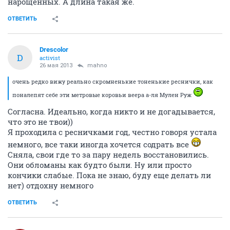
нарощенных. А длина такая же.
ОТВЕТИТЬ
Drescolor
D
activist
26 мая 2013
mahno
очень редко вижу реально скромненькие тоненькие реснички, как
поналепят себе эти метровые коровьи веера а-ля Мулен Руж
Согласна. Идеально, когда никто и не догадывается,
что это не твои))
Я проходила с ресничками год, честно говоря устала
немного, все таки иногда хочется содрать все
Сняла, свои где то за пару недель восстановились.
Они обломаны как будто были. Ну или просто
кончики слабые. Пока не знаю, буду еще делать ли
нет) отдохну немного
ОТВЕТИТЬ