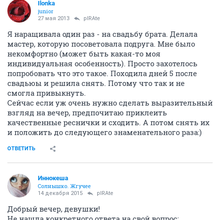
Ilonka
junior
27 мая 2013
pIRAte
Я наращивала один раз - на свадьбу брата. Делала
мастер, которую посоветовала подруга. Мне было
некомфортно (может быть какая-то моя
индивидуальная особенность). Просто захотелось
попробовать что это такое. Походила дней 5 после
свадьюы и решила снять. Потому что так и не
смогла привыкнуть.
Сейчас если уж очень нужно сделать выразительный
взгляд на вечер, предпочитаю приклеить
качественные реснички и сходить. А потом снять их
и положить до следующего знаменательного раза:)
ОТВЕТИТЬ
Иннокеша
Солнышко. Жгучее
14 декабря 2015
pIRAte
Добрый вечер, девушки!
Не нашла конкретного ответа на свой вопрос: