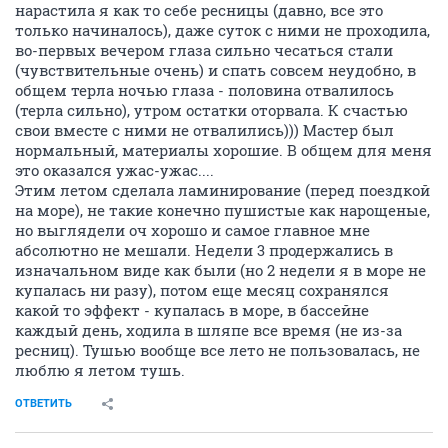
нарастила я как то себе ресницы (давно, все это
только начиналось), даже суток с ними не проходила,
во-первых вечером глаза сильно чесаться стали
(чувствительные очень) и спать совсем неудобно, в
общем терла ночью глаза - половина отвалилось
(терла сильно), утром остатки оторвала. К счастью
свои вместе с ними не отвалились))) Мастер был
нормальный, материалы хорошие. В общем для меня
это оказался ужас-ужас....
Этим летом сделала ламинирование (перед поездкой
на море), не такие конечно пушистые как нарощеные,
но выглядели оч хорошо и самое главное мне
абсолютно не мешали. Недели 3 продержались в
изначальном виде как были (но 2 недели я в море не
купалась ни разу), потом еще месяц сохранялся
какой то эффект - купалась в море, в бассейне
каждый день, ходила в шляпе все время (не из-за
ресниц). Тушью вообще все лето не пользовалась, не
люблю я летом тушь.
ОТВЕТИТЬ