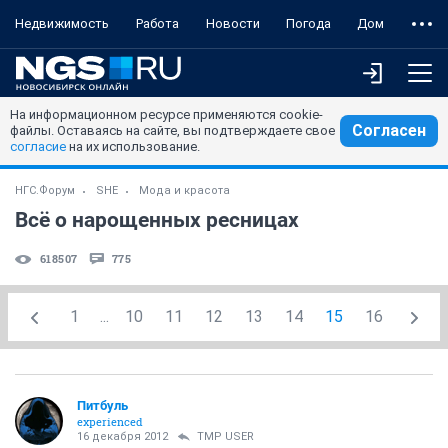
Недвижимость
Работа
Новости
Погода
Дом
На информационном ресурсе применяются cookie-
Согласен
файлы. Оставаясь на сайте, вы подтверждаете свое
согласие
на их использование.
НГС.Форум
SHE
Мода и красота
Всё о нарощенных ресницах
618507
775
1
...
10
11
12
13
14
15
16
Питбуль
experienced
16 декабря 2012
TMP USER