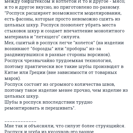
между бифштексом и котлетой И то и другое - мясо;
и то и другое вкусно, но приготовлено по-разному.
"Роспуск расширяет возможности моделирования,
есть фасоны, которые просто невоможно сшить из
цельных шкур. Роспуск позволяет убрать места
стыковок шкур и создает впечатление монолитного
материала и "летящего" силуэта.
Мех, сшитый в роспуск легче "колется" (на изделии
возникают "борозды" или "проборы" из-за
раздвинувшихся в разные стороны ворсинок).
Роспуск чрезвычайно трудоемкая технология,
поэтому практически все такие шубы производят в
Китае или Греции (вне зависимости от товарных
марок).
Роспуск состоит из огромного количества швов,
поэтому такое изделие менее прочно, чем изделие из
цельных шкур.
Шубы в роспуск впоследствии трудно
ремонтировать и перешивать".
____________
Мне так и объясняли, что силуэт более струящийся.
Роспуск и шуба из кусочков-это разное.