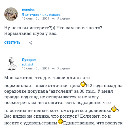
esenina
Я не тупая - я красивая!
16 сентября 2009
Я худею
Ну чего вы истерите?))) Что вам понятно-то?..
Нормальная шуба у вас.
ОТВЕТИТЬ
Лукерья
activist
16 сентября 2009
Я худею
Мне кажется, что для такой длины это
нормальная....даже отличная цена
Я 2 года назад на
барахолке покупала "автоледи" за 30 тыс...У меня
правда подклад не отпарывается и не могу
посмотреть из чего сшита...есть подозрения что
пластины не целые, хотя смотриться ровненько
У
Вас видно на спинке, что роспуск? Если нет, то и
носите с удовольствием
Единственное, что роспуск