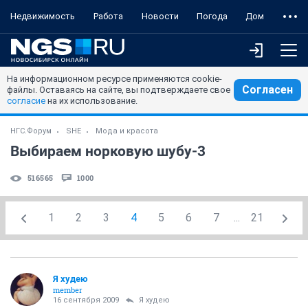
Недвижимость
Работа
Новости
Погода
Дом
На информационном ресурсе применяются cookie-
Согласен
файлы. Оставаясь на сайте, вы подтверждаете свое
согласие
на их использование.
НГС.Форум
SHE
Мода и красота
Выбираем норковую шубу-3
516565
1000
1
2
3
4
5
6
7
...
21
Я худею
member
16 сентября 2009
Я худею