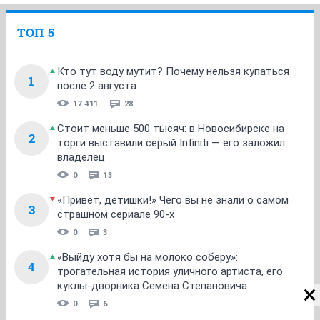
ТОП 5
Кто тут воду мутит? Почему нельзя купаться
1
после 2 августа
17 411
28
Стоит меньше 500 тысяч: в Новосибирске на
2
торги выставили серый Infiniti — его заложил
владелец
0
13
«Привет, детишки!» Чего вы не знали о самом
3
страшном сериале 90-х
0
3
«Выйду хотя бы на молоко соберу»:
4
трогательная история уличного артиста, его
куклы-дворника Семена Степановича
0
6