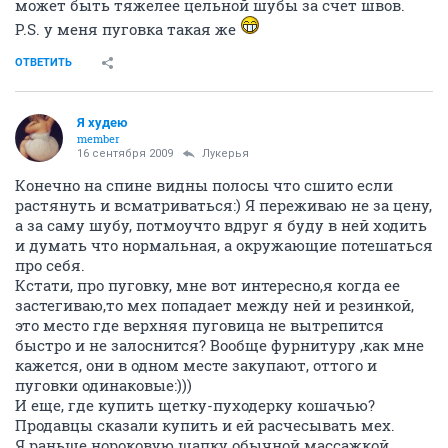
может быть тяжелее цельной шубы за счет швов.
P.S. у меня пуговка такая же
ОТВЕТИТЬ
Я худею
member
16 сентября 2009
Лукерья
Конечно на спине видны полосы что сшито если
растянуть и всматриваться:) Я переживаю не за цену,
а за саму шубу, потмоучто вдруг я буду в ней ходить
и думать что нормальная, а окружающие потешаться
про себя.
Кстати, про пуговку, мне вот интересно,я когда ее
застегиваю,то мех попадает между ней и резинкой,
это место где верхняя пуговица не вытрепится
быстро и не залоснится? Вообще фурнитуру ,как мне
кажется, они в одном месте закупают, оттого и
пуговки одинаковые:)))
И еще, где купить щетку-пуходерку кошачью?
Продавцы сказали купить и ей расчесывать мех.
Я раньше нороковую шапку обычной массажкой