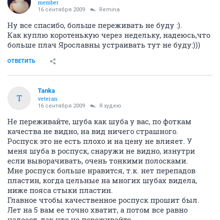
member
16 сентября 2009
Remina
Ну все спасибо, больше переживать не буду :).
Как куплю коротенькую через недельку, надеюсь,что
больше плач Ярославны устраивать тут не буду:)))
ОТВЕТИТЬ
Tanka
T
veteran
16 сентября 2009
Я худею
Не переживайте, шуба как шуба у вас, по фоткам
качества не видно, на вид ничего страшного.
Роспуск это не есть плохо и на цену не влияет. У
меня шуба в роспуск, снаружи не видно, изнутри
если выворачивать, очень тонкими полосками.
Мне роспуск больше нравится, т.к. нет перепадов
пластин, когда цельные на многих шубах видела,
ниже пояса стыки пластин.
Главное чтобы качественное роспуск прошит был.
Лет на 5 вам ее точно хватит, а потом все равно
надоест, так что не переживайте.