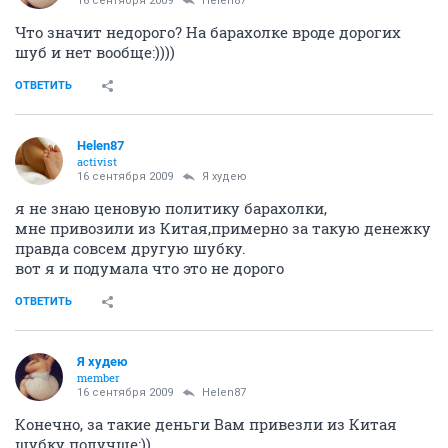
16 сентября 2009
Helen87
Что значит недорого? На барахолке вроде дорогих
шуб и нет вообще:))))
ОТВЕТИТЬ
Helen87
activist
16 сентября 2009
Я худею
я не знаю ценовую политику барахолки,
мне привозили из Китая,примерно за такую денежку
правда совсем другую шубку.
вот я и подумала что это не дорого
ОТВЕТИТЬ
Я худею
member
16 сентября 2009
Helen87
Конечно, за такие деньги Вам привезли из Китая
шубку получше:))