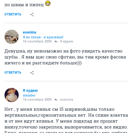
по швам и пипец
ОТВЕТИТЬ
esenina
Я не тупая - я красивая!
16 сентября 2009
Я худею
Девушка, ну невозможно на фото увидеть качество
шубы.. Я вам щас свою сфотаю, вы там кроме фасона
ничего и не разглядите больше)))
ОТВЕТИТЬ
Я худею
member
16 сентября 2009
esenina
Нет , у меня клинья см 15 шириной,швы только
вертикальные,горизонтальных нет. На спине кокетка
и от нее идут клинья. У меня подклад не прошит
внизу,точечно закреплен, выворачивается, все видно.
Блин, девочки, за столько лет написал бы кто-нибудь