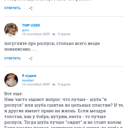
ОТВЕТИТЬ
TMP USER
guru
16 сентября 2009
Я худею
погуглите про роспуск, столько всего везде
понаписано......
ОТВЕТИТЬ
Я худею
member
16 сентября 2009
Я худею
Вот еще:
Нам часто задают вопрос: что лучше - шуба "в
роспуск" или шуба сшитая из цельных пластин? И те,
и другие имеют право на жизнь. Если мездра
толстая, как у бобра, нутрии, енота - то лучше
роспуск. Тогда шуба лучше "сидит" и не стоит колом.
Если мездра тонкая, например как у норки, то шуба в