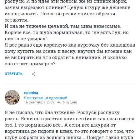
роспуск. И по идее эти полосы же из спинок норок,
зачем вырезают спинки? Целую шкуру же дешевле
использовать. После вырезки спинок обрезки
остаются.
И она не тяжелее цельной, там швы невесомые.
Короче все, то шуба нормальная, то "не есть гуд, но
никто не умирал".
Я все равно еще короткую как курточку без капюшона
хочу купить на осень и весну, научил бы ктоеще как
ее выбирать,на что обратить внимание. И сколько
она стоит примерно?
ОТВЕТИТЬ
esenina
Я не тупая - я красивая!
16 сентября 2009
Я худею
Я не писала, что она тяжелее. Роспуск роспуску
рознь. Если он в местах клиньев (или как называется
это..), то нормально всё.. А если все шкурки от
воротника до подола в швах, то это говорит о том, что
шубу собрали из всякого шлака... Пойдет такая шуба