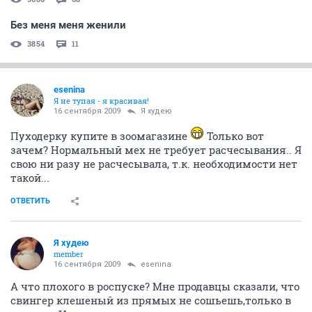
Без меня меня женили
3854
11
esenina
Я не тупая - я красивая!
16 сентября 2009
Я худею
Пуходерку купите в зоомагазине
Только вот
зачем? Нормальный мех не требует расчесывания.. Я
свою ни разу не расчесывала, т.к. необходимости нет
такой...
ОТВЕТИТЬ
Я худею
member
16 сентября 2009
esenina
А что плохого в роспуске? Мне продавцы сказали, что
свингер клешеный из прямых не сошьешь,только в