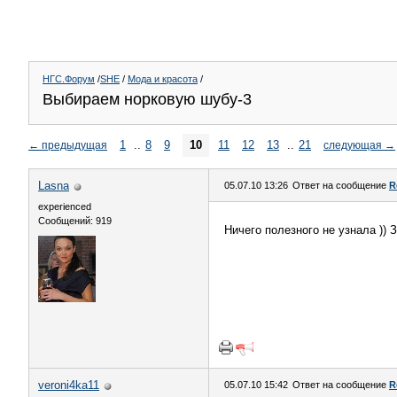
НГС.Форум
/
SHE
/
Мода и красота
/
Выбираем норковую шубу-3
1
..
8
9
10
11
12
13
..
21
←
предыдущая
следующая
→
Lasna
05.07.10 13:26
Ответ на сообщение
R
experienced
Сообщений: 919
Ничего полезного не узнала ))
veroni4ka11
05.07.10 15:42
Ответ на сообщение
R