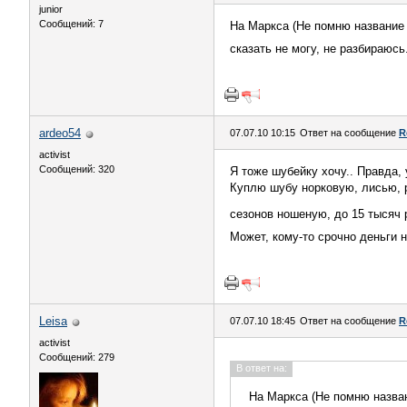
junior
Сообщений: 7
На Маркса (Не помню название м
сказать не могу, не разбираюсь
ardeo54
07.07.10 10:15
Ответ на сообщение
R
activist
Сообщений: 320
Я тоже шубейку хочу.. Правда,
Куплю шубу норковую, лисью, р-
сезонов ношеную, до 15 тысяч
Может, кому-то срочно деньги 
Leisa
07.07.10 18:45
Ответ на сообщение
R
activist
Сообщений: 279
В ответ на:
На Маркса (Не помню названи