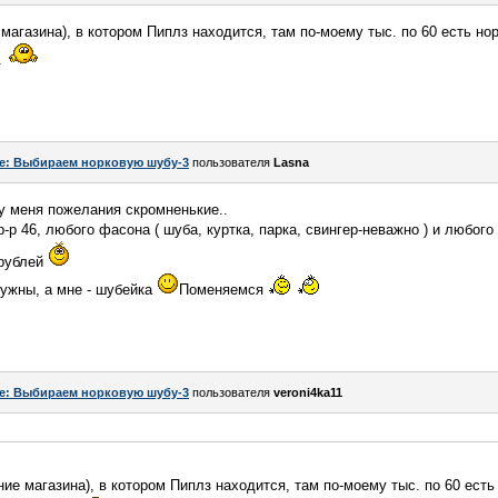
агазина), в котором Пиплз находится, там по-моему тыс. по 60 есть норк
.
e: Выбираем норковую шубу-3
пользователя
Lasna
 у меня пожелания скромненькие..
р 46, любого фасона ( шуба, куртка, парка, свингер-неважно ) и любого
 рублей
нужны, а мне - шубейка
Поменяемся
e: Выбираем норковую шубу-3
пользователя
veroni4ka11
е магазина), в котором Пиплз находится, там по-моему тыс. по 60 есть 