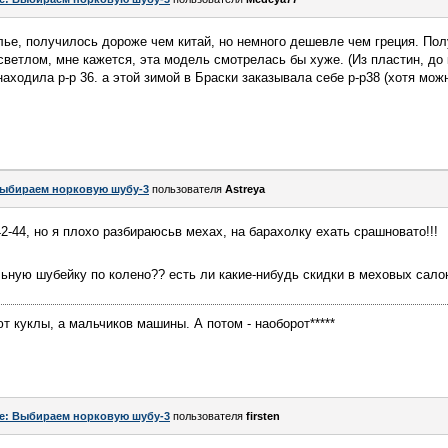
ье, получилось дороже чем китай, но немного дешевле чем греция. По
светлом, мне кажется, эта модель смотрелась бы хуже. (Из пластин, до 
аходила р-р 36. а этой зимой в Браски заказывала себе р-р38 (хотя мож
ыбираем норковую шубу-3
пользователя
Astreya
2-44, но я плохо разбираюсьв мехах, на барахолку ехать срашновато!!!
льную шубейку по колено?? есть ли какие-нибудь скидки в меховых сал
т куклы, а мальчиков машины. А потом - наоборот*****
e: Выбираем норковую шубу-3
пользователя
firsten