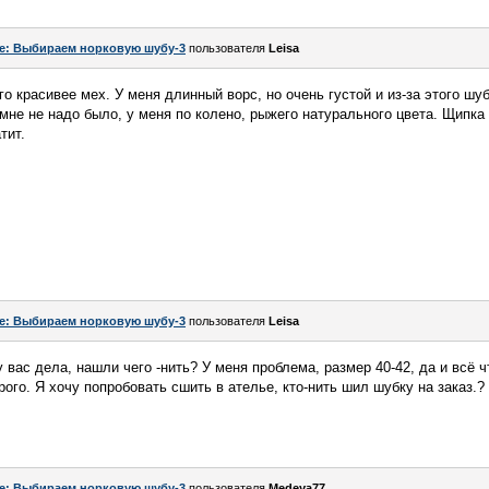
e: Выбираем норковую шубу-3
пользователя
Leisa
о красивее мех. У меня длинный ворс, но очень густой и из-за этого шу
мне не надо было, у меня по колено, рыжего натурального цвета. Щипка 
тит.
e: Выбираем норковую шубу-3
пользователя
Leisa
 вас дела, нашли чего -нить? У меня проблема, размер 40-42, да и всё 
ого. Я хочу попробовать сшить в ателье, кто-нить шил шубку на заказ.?
e: Выбираем норковую шубу-3
пользователя
Medeya77