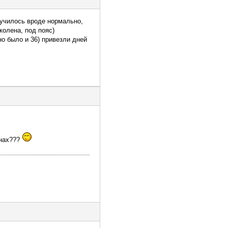
лучилось вроде нормально,
колена, под пояс)
но было и 36) привезли дней
онах???