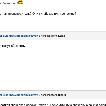
 разбираюсь.
то там производитель? Они китайские или греческие?
e: Выбираем норковую шубу-3
пользователя
Leisa
е могут 60 стоить.
e: Выбираем норковую шубу-3
пользователя
ulchik
ороткая греческая дороже будет? Я себе длинную греческую за 100 поку