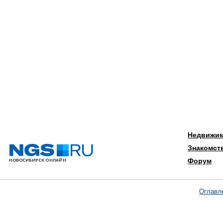
Недвижи
Знакомст
Форум
Оглавл