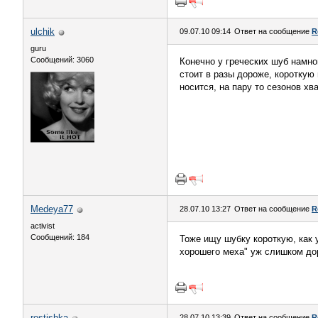
ulchik
09.07.10 09:14
Ответ на сообщение
R
guru
Сообщений: 3060
Конечно у греческих шуб намног
стоит в разы дороже, короткую 
носится, на пару то сезонов хва
Medeya77
28.07.10 13:27
Ответ на сообщение
R
activist
Сообщений: 184
Тоже ищу шубку короткую, как у
хорошего меха" уж слишком дор
rostishka
28.07.10 13:39
Ответ на сообщение
R