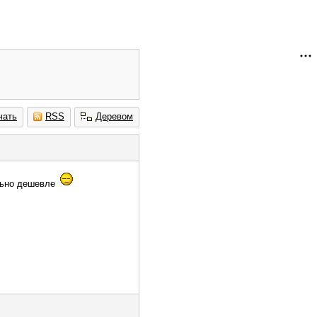
чать
RSS
Деревом
ельно дешевле