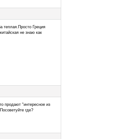
ба теплая.Просто Греция
китайская не знаю как
что продают "интересное из
 Посоветуйте где?