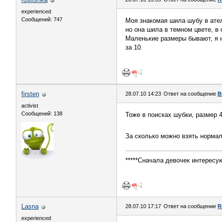
experienced
Сообщений: 747
Моя знакомая шила шубу в ател
но она шила в темном цвете, в 
Маленькие размеры бывают, я н
за 10.
firsten
28.07.10 14:23
Ответ на сообщение
В
activist
Сообщений: 138
Тоже в поисках шубки, размер 4
За сколько можно взять норма
*****Сначала девочек интересую
Lasna
28.07.10 17:17
Ответ на сообщение
R
experienced