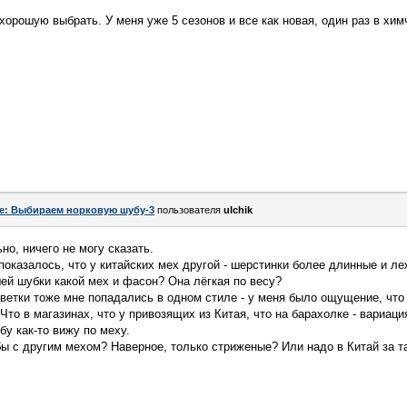
хорошую выбрать. У меня уже 5 сезонов и все как новая, один раз в хим
e: Выбираем норковую шубу-3
пользователя
ulchik
о, ничего не могу сказать.
показалось, что у китайских мех другой - шерстинки более длинные и ле
шей шубки какой мех и фасон? Она лёгкая по весу?
ветки тоже мне попадались в одном стиле - у меня было ощущение, что
 Что в магазинах, что у привозящих из Китая, что на барахолке - вариация
бу как-то вижу по меху.
ы с другим мехом? Наверное, только стриженые? Или надо в Китай за та