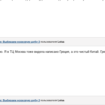
e: Выбираем норковую шубу-3
пользователя
Leisa
но. Я в ТЦ Москва тоже видела написано Греция, а это чистый Китай. Г
e: Выбираем норковую шубу-3
пользователя
Leisa