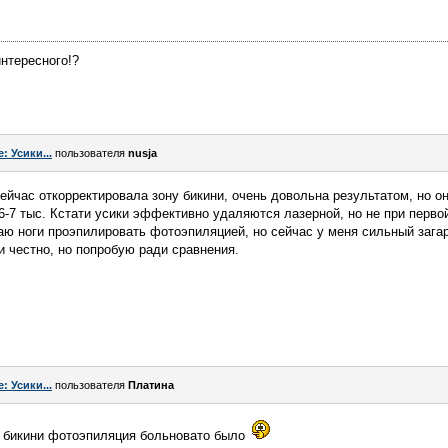
интересного!?
e: Усики...
пользователя
nusja
йчас откорректировала зону бикини, очень довольна результатом, но о
6-7 тыс. Кстати усики эффективно удаляются лазерной, но не при первой
аю ноги проэпилировать фотоэпиляцией, но сейчас у меня сильный загар
 честно, но попробую ради сравнения.
e: Усики...
пользователя
Платина
е бикини фотоэпиляция больновато было