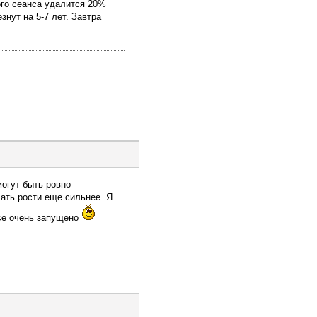
ого сеанса удалится 20%
нут на 5-7 лет. Завтра
могут быть ровно
ать рости еще сильнее. Я
все очень запущено