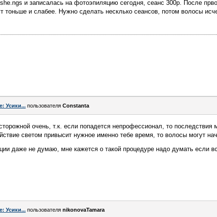
 she.ngs и записалась на фотоэпиляцию сегодня, сеанс 300р. После прв
т тоньше и слабее. Нужно сделать несклько сеансов, потом волосы исчез
e: Усики...
пользователя
Constanta
торожной очень, т.к. если попадется непрофессионал, то последствия 
ствие светом привысит нужное именно тебе время, то волосы могут нач
ции даже не думаю, мне кажется о такой процедуре надо думать если 
e: Усики...
пользователя
nikonovaTamara