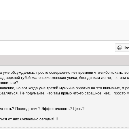
Пе
а уже обсуждалась, просто совершенно нет времени что-либо искать, во
д верхней губой маленькие женские усики, блондинкам легче, т.к. они 
брюнеткам?
ачение, но вот когда уже третий мужчина обратил на это внимание, я р
бавляться. Не подумайте, что там прямо что-то страшное, нет... просто
них есть? Последствия? Эффестикновть? Цены?
ься от них буквально сегодня!!!!