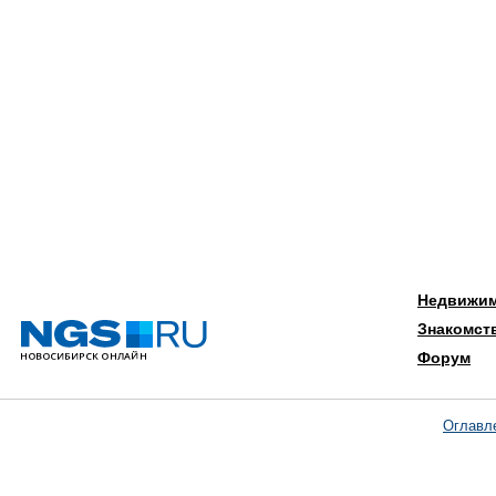
Недвижи
Знакомст
Форум
Оглавл