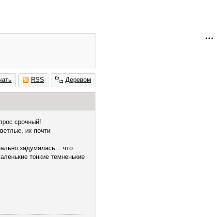
чать
RSS
Деревом
прос срочный!
светлые, их почти
еально задумалась... что
 маленькие тонкие темненькие