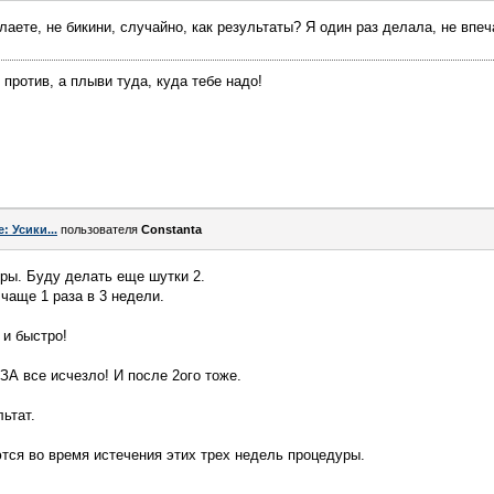
лаете, не бикини, случайно, как результаты? Я один раз делала, не впе
против, а плыви туда, куда тебе надо!
e: Усики...
пользователя
Constanta
ры. Буду делать еще шутки 2.
чаще 1 раза в 3 недели.
 и быстро!
ЗА все исчезло! И после 2ого тоже.
ьтат.
тся во время истечения этих трех недель процедуры.