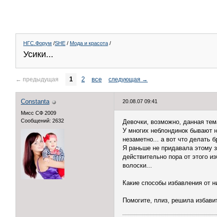
НГС.Форум
/
SHE
/
Мода и красота
/
Усики...
1
2
все
←
предыдущая
следующая
→
Constanta
20.08.07 09:41
Мисс СФ 2009
Сообщений: 2632
Девочки, возможно, данная тем
У многих неблондинок бывают на
незаметно... а вот что делать 
Я раньше не придавала этому зн
действительно пора от этого из
волоски...
Какие способы избавления от 
Помогите, плиз, решила избавит