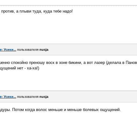
против, а плыви туда, куда тебе надо!
e: Усики...
пользователя
nusja
енно спокойно преношу воск в зоне бикини, а вот лазер (делала в Панова
ущений нет - ха-ха!)
e: Усики...
пользователя
nusja
едуры. Потом когда волос меньше и меньше болевых ощущений.