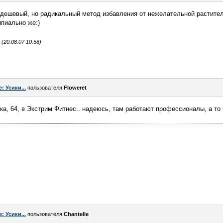
 дешевый, но радикальный метод избавления от нежелательной растите
ипиально же:)
(20.08.07 10:58)
e: Усики...
пользователя
Floweret
а, 64, в Экстрим Фитнес.. надеюсь, там работают профессионалы, а то ч
e: Усики...
пользователя
Chantelle