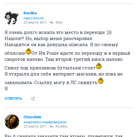
Kov6ka
experienced
22 марта 2011
Alby
Я очень долго искала это место в переходе :)))
Нашла!!! Но, выбор меня разочаровал.
Находится он как девушка описала. Я по-своему
объясню
От Ив Роше идете по переходу и в первый
свороток налево. Там второй-третий киоск налево.
Снизу под прилавком бутыльки стоят
Я открыла для себя интернет-магазин, но пока не
заказывала. Ссылку могу в ЛС скинуть
Я
ОТВЕТИТЬ
Chocolate
хомячина парфюмерная
22 марта 2011
Kov6ka
Вы б сначала заказали там атомы, проверили, так