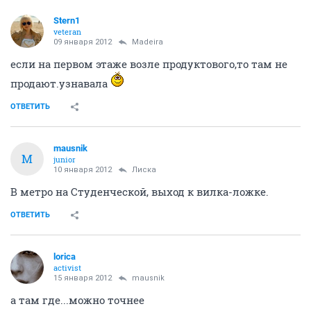
Stern1
veteran
09 января 2012
Madeira
если на первом этаже возле продуктового,то там не
продают.узнавала
ОТВЕТИТЬ
mausnik
M
junior
10 января 2012
Лиска
В метро на Студенческой, выход к вилка-ложке.
ОТВЕТИТЬ
lorica
activist
15 января 2012
mausnik
а там где...можно точнее