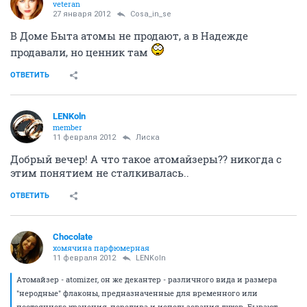
veteran
27 января 2012
Cosa_in_se
В Доме Быта атомы не продают, а в Надежде
продавали, но ценник там
ОТВЕТИТЬ
LENKoln
member
11 февраля 2012
Лиска
Добрый вечер! А что такое атомайзеры?? никогда с
этим понятием не сталкивалась..
ОТВЕТИТЬ
Chocolate
хомячина парфюмерная
11 февраля 2012
LENKoln
Атомайзер - atomizer, он же декантер - различного вида и размера
"неродные" флаконы, предназначенные для временного или
постоянного хранения, перелива и использования духов. Бывают