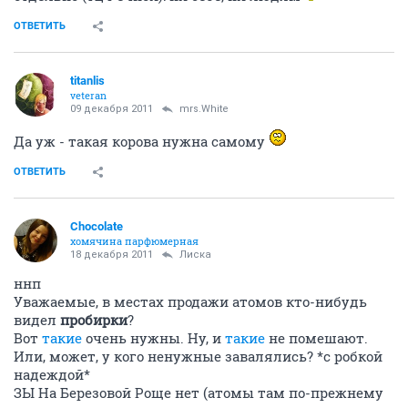
ОТВЕТИТЬ
titanlis
veteran
09 декабря 2011
mrs.White
Да уж - такая корова нужна самому
ОТВЕТИТЬ
Chocolate
хомячина парфюмерная
18 декабря 2011
Лиска
ннп
Уважаемые, в местах продажи атомов кто-нибудь
видел
пробирки
?
Вот
такие
очень нужны. Ну, и
такие
не помешают.
Или, может, у кого ненужные завалялись? *с робкой
надеждой*
ЗЫ На Березовой Роще нет (атомы там по-прежнему