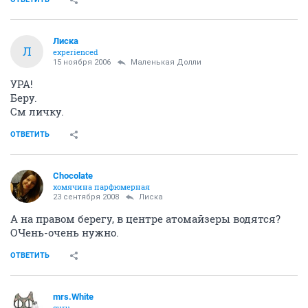
Лиска
Л
experienced
15 ноября 2006
Маленькая Долли
УРА!
Беру.
См личку.
ОТВЕТИТЬ
Chocolate
хомячина парфюмерная
23 сентября 2008
Лиска
А на правом берегу, в центре атомайзеры водятся?
ОЧень-очень нужно.
ОТВЕТИТЬ
mrs.White
guru