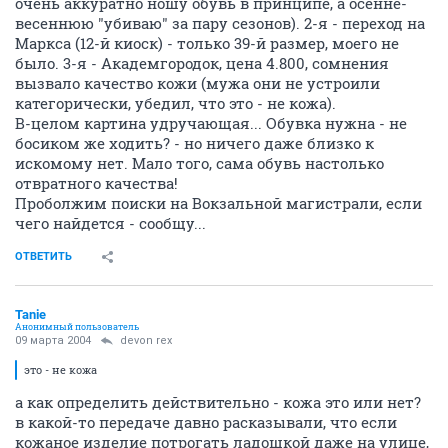
очень аккуратно ношу обувь в принципе, а осенне-
весеннюю "убиваю" за пару сезонов). 2-я - переход на
Маркса (12-й киоск) - только 39-й размер, моего не
было. 3-я - Академгородок, цена 4.800, сомнения
вызвало качество кожи (мужа они не устроили
категорически, убедил, что это - не кожа).
В-целом картина удручающая... Обувка нужна - не
босиком же ходить? - но ничего даже близко к
искомому нет. Мало того, сама обувь настолько
отвратного качества!
Проболжим поиски на Вокзальной магистрали, если
чего найдется - сообщу...
ОТВЕТИТЬ
Tanie
Анонимный пользователь
09 марта 2004
devon rex
это - не кожа
а как определить действительно - кожа это или нет?
в какой-то передаче давно расказывали, что если
кожаное изделие потрогать ладошкой даже на улице,