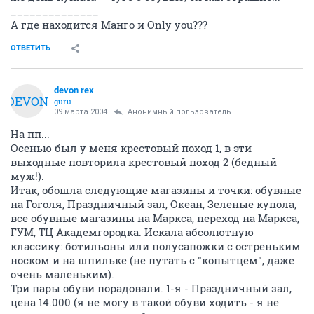
______________
А где находится Манго и Only you???
ОТВЕТИТЬ
devon rex
DEVON
guru
09 марта 2004
Анонимный пользователь
На пп...
Осенью был у меня крестовый поход 1, в эти
выходные повторила крестовый поход 2 (бедный
муж!).
Итак, обошла следующие магазины и точки: обувные
на Гоголя, Праздничный зал, Океан, Зеленые купола,
все обувные магазины на Маркса, переход на Маркса,
ГУМ, ТЦ Академгородка. Искала абсолютную
классику: ботильоны или полусапожки с остреньким
носком и на шпильке (не путать с "копытцем", даже
очень маленьким).
Три пары обуви порадовали. 1-я - Праздничный зал,
цена 14.000 (я не могу в такой обуви ходить - я не