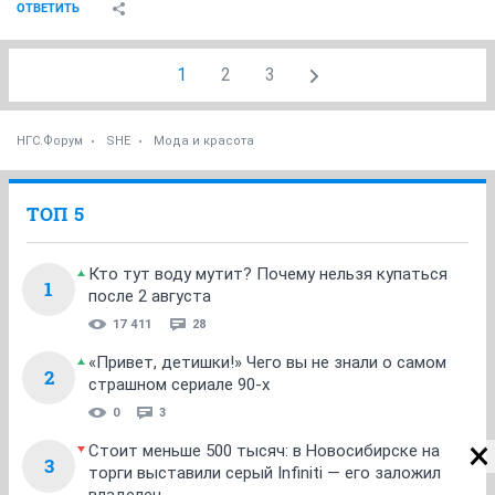
ОТВЕТИТЬ
1
2
3
НГС.Форум
SHE
Мода и красота
ТОП 5
Кто тут воду мутит? Почему нельзя купаться
1
после 2 августа
17 411
28
«Привет, детишки!» Чего вы не знали о самом
2
страшном сериале 90-х
0
3
Стоит меньше 500 тысяч: в Новосибирске на
3
торги выставили серый Infiniti — его заложил