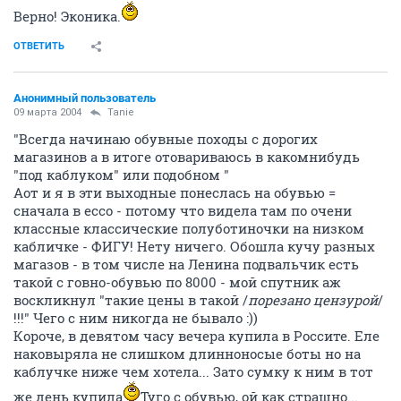
Верно! Эконика.
ОТВЕТИТЬ
Анонимный пользователь
09 марта 2004
Tanie
"Всегда начинаю обувные походы с дорогих
магазинов а в итоге отовариваюсь в какомнибудь
"под каблуком" или подобном "
Аот и я в эти выходные понеслась на обувью =
сначала в ecco - потому что видела там по очени
классные классические полуботиночки на низком
кабличке - ФИГУ! Нету ничего. Обошла кучу разных
магазов - в том числе на Ленина подвальчик есть
такой с говно-обувью по 8000 - мой спутник аж
воскликнул "такие цены в такой /
порезано цензурой
/
!!!" Чего с ним никогда не бывало :))
Короче, в девятом часу вечера купила в Россите. Еле
наковыряла не слишком длинноносые боты но на
каблучке ниже чем хотела... Зато сумку к ним в тот
же день купила
Туго с обувью, ой как страшно...