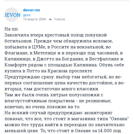
devon rex
DEVON
guru
10 марта 2004
Fuksia
На пп.
Закончила вчера крестовый поход покупкой
ботильонов. Прежде чем обнаружила искомое,
побывала в ЦУМе, в Россите на вокзальной, во
Флагмане, в Метелице и в переходе под часовней, в
Калининце, в Джотто на Богданке, в Вестфаллике и
Комфорте рядом с площадью Калинина. Обувь себе
купила в Лотто на Красном проспекте.
Предупреждаю сразу: выбор там небогатый, но во-
первых соотношение цена-качество достойное, а во-
вторых, там достаточно много классики.
Там же были очень хитрые полусапожки с
влагоустойчивым покрытием - не резиновые,
конечно, но очень похожие на то.
На всякий случай предупреждаю: мониторинг
показал, что все, что стоит в магазинах типа "Океана"
можно без труда найти в переходах по значительно
меньшей цене. То, что стоит в Океане за 14.000 под