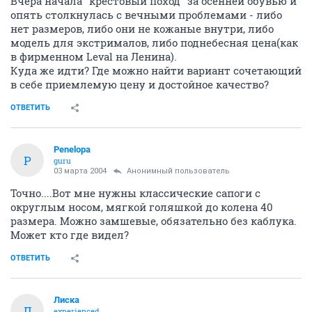
Вчера начала "крестовый поход" за осенней обувью и
опять столкнулась с вечными проблемами - либо
нет размеров, либо они не кожаные внутри, либо
модель для экстрималов, либо поднебесная цена(как
в фирменном Leval на Ленина).
Куда же идти? Где можно найти вариант сочетающий
в себе приемлемую цену и достойное качество?
ОТВЕТИТЬ
Penelopa
P
guru
03 марта 2004
Анонимный пользователь
Точно....Вот мне нужны классические сапоги с
округлым носом, мягкой голяшкой до колена 40
размера. Можно замшевые, обязательно без каблука.
Может кто где видел?
ОТВЕТИТЬ
Лиска
Л
experienced