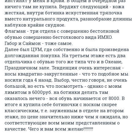
инстинкт у меня в крови. В общем в очередной раз
ничего там не купила. Вердикт следующий - кожа
жесткая, внутри ботинка искуственная тряпочка
вместо натурального продукта, разнообразие длинны
каблуков крайне скудное.
Флагман - три отдела с совершенно бестолковой
обувью совершенно бестолкового вида ИМХО.
Габор и Саймон - тоже самое.
Далее был ЦУМ, где собственно и была произведена
долгожданная покупка. На третьем этаже есть два
отдельчика с обувью того же типа что и в Океане,
Праздничном зале. Тенденция очень интересная -
носы квадратно-закругленные - что то подобное мы
носили года 4 назад. Выбор, честно говоря, не очень
большой, но есть что посмотреть - однако с моим
лимитом в 6000руб. на ботинки делать там
оказалось нечего - вся обувь начинается от 8000. В
итоге я купила себе ботиночки с носком скорее
классическим, т.е. зауженным в отделе на втором
этаже, по цене значительно ниже чем я ожидала, но
соответствующие всем моим представлениям о
качестве. Чего и вам всем желаю!!!!!!!!