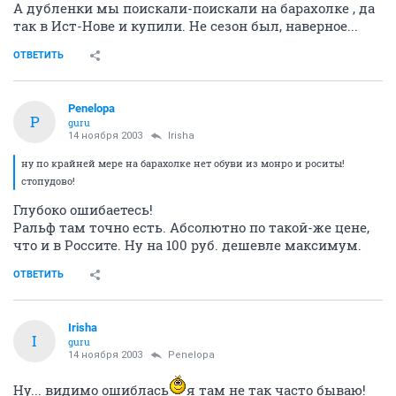
А дубленки мы поискали-поискали на барахолке , да
так в Ист-Нове и купили. Не сезон был, наверное...
ОТВЕТИТЬ
Penelopa
P
guru
14 ноября 2003
Irisha
ну по крайней мере на барахолке нет обуви из монро и роситы!
стопудово!
Глубоко ошибаетесь!
Ральф там точно есть. Абсолютно по такой-же цене,
что и в Россите. Ну на 100 руб. дешевле максимум.
ОТВЕТИТЬ
Irisha
I
guru
14 ноября 2003
Penelopa
Ну... видимо ошиблась
я там не так часто бываю!