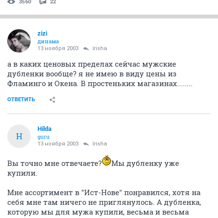
3560
22
zizi
динама
13 ноября 2003
Irisha
а в каких ценовых пределах сейчас мужские
дубленки вообще? я не имею в виду цены из
Фламинго и Окена. В простеньких магазинах........
ОТВЕТИТЬ
Hilda
H
guru
13 ноября 2003
Irisha
Вы точно мне отвечаете?
Мы дубленку уже
купили.
Мне ассортимент в "Ист-Нове" понравился, хотя на
себя мне там ничего не приглянулось. А дубленка,
которую мы для мужа купили, весьма и весьма