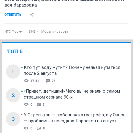
вся барахолка
ОТВЕТИТЬ
НГС.Форум
SHE
Мода и красота
ТОП 5
Кто тут воду мутит? Почему нельзя купаться
1
после 2 августа
17 411
28
«Привет, детишки!» Чего вы не знали о самом
2
страшном сериале 90-х
0
3
У Стрельцов — любовная катастрофа, а у Овнов
3
— проблемы в поездках. Гороскоп на август
0
8