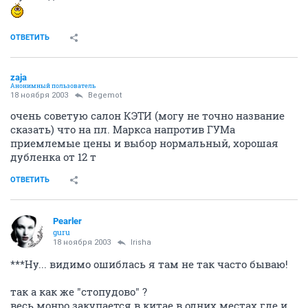
ОТВЕТИТЬ
zaja
Анонимный пользователь
18 ноября 2003
Begemot
очень советую салон КЭТИ (могу не точно название
сказать) что на пл. Маркса напротив ГУМа
приемлемые цены и выбор нормальный, хорошая
дубленка от 12 т
ОТВЕТИТЬ
Pearler
guru
18 ноября 2003
Irisha
***Ну... видимо ошиблась я там не так часто бываю!
так а как же "стопудово" ?
весь монро закупается в китае в одних местах где и