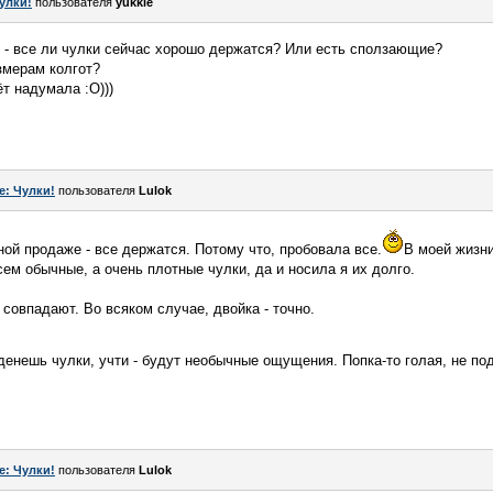
улки!
пользователя
yukkie
 - все ли чулки сейчас хорошо держатся? Или есть сползающие?
змерам колгот?
ёт надумала :O)))
e: Чулки!
пользователя
Lulok
ной продаже - все держатся. Потому что, пробовала все.
В моей жизни
всем обычные, а очень плотные чулки, да и носила я их долго.
совпадают. Во всяком случае, двойка - точно.
оденешь чулки, учти - будут необычные ощущения. Попка-то голая, не п
e: Чулки!
пользователя
Lulok