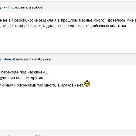
улки!
пользователя
yukkie
е не в Новосибирске (ездила я в прошлом месяце много), довелось мне 
, типа как на резинках, а дальше - продолжаются обычные колготки.
e: Чулки!
пользователя
Крыска
в переходе под часовней...
щущения совсем другие...
личными рисунками так много, а чулков - нет.