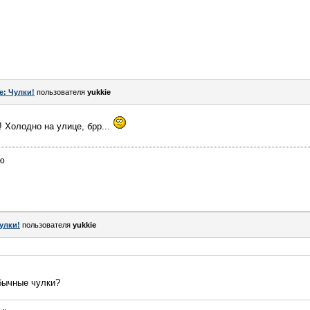
e: Чулки!
пользователя
yukkie
! Холодно на улице, брр...
ию
улки!
пользователя
yukkie
обычные чулки?