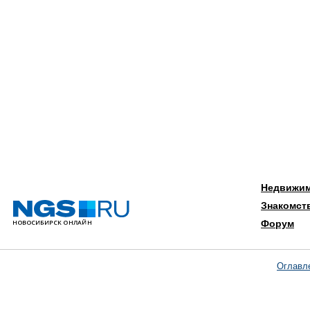
Недвижи
Знакомст
Форум
Оглавл