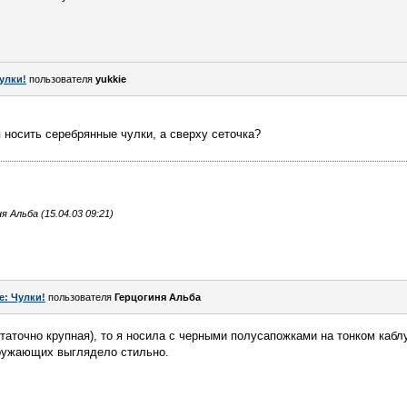
улки!
пользователя
yukkie
 носить серебрянные чулки, а сверху сеточка?
 Альба (15.04.03 09:21)
e: Чулки!
пользователя
Герцогиня Альба
статочно крупная), то я носила с черными полусапожками на тонком кабл
ружающих выглядело стильно.