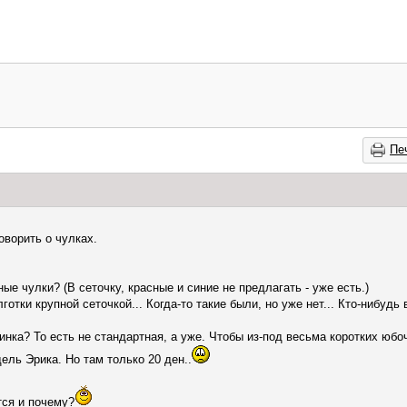
Пе
оворить о чулках.
ные чулки? (В сеточку, красные и синие не предлагать - уже есть.)
готки крупной сеточкой... Когда-то такие были, но уже нет... Кто-нибудь
зинка? То есть не стандартная, а уже. Чтобы из-под весьма коротких юб
ель Эрика. Но там только 20 ден..
тся и почему?