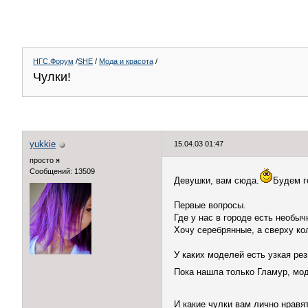
НГС.Форум
/
SHE
/
Мода и красота
/
Чулки!
yukkie
15.04.03 01:47
просто я
Сообщений: 13509
Девушки, вам сюда.
Будем г
Первые вопросы.
Где у нас в городе есть необыч
Хочу серебрянные, а сверху кол
У каких моделей есть узкая ре
Пока нашла только Гламур, мод
И какие чулки вам лично нравя