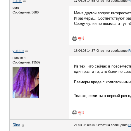
Lulok
17.04.03 14:58
Ответ на сообщение
Ч
guru
Сообщений: 5680
Меня другой вопрос интересует
И размеры... Соответствуют ра
Сроду чулки не носила, а тут ч
yukkie
18.04.03 14:37
Ответ на сообщение
R
просто я
Сообщений: 13509
Из тех, что сейчас в повсемест
один раз, и то, это были не со
Размеры вроде с колготочными 
Только, если ты в первый раз 
Rina
21.04.03 09:46
Ответ на сообщение
R