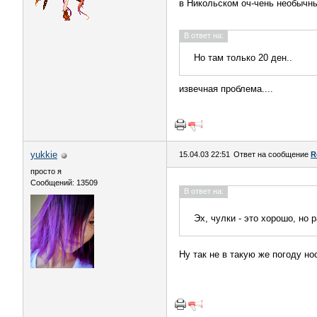
в Никольском оч-чень необычный
В ответ на:
Но там только 20 ден..
извечная проблема....
yukkie
15.04.03 22:51
Ответ на сообщение
R
просто я
Сообщений: 13509
В ответ на:
Эх, чулки - это хорошо, но 
Ну так не в такую же погоду нос