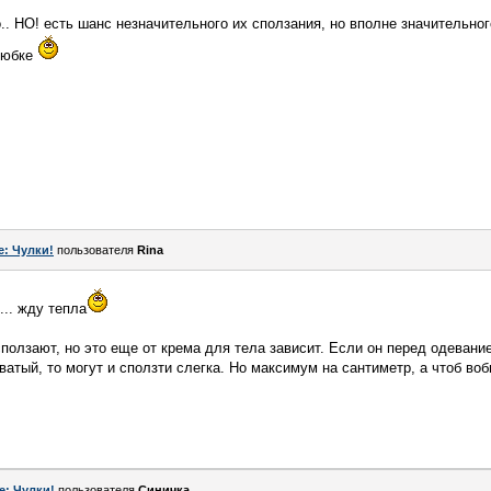
.. НО! есть шанс незначительного их сползания, но вполне значительног
е юбке
e: Чулки!
пользователя
Rina
... жду тепла
сползают, но это еще от крема для тела зависит. Если он перед одевани
ватый, то могут и сползти слегка. Но максимум на сантиметр, а чтоб воб
e: Чулки!
пользователя
Синичка