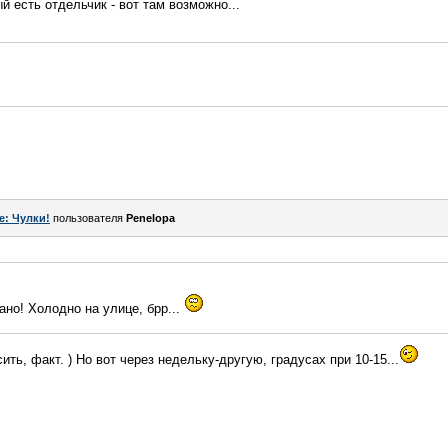
 есть отдельчик - вот там возможно...
e: Чулки!
пользователя
Penelopa
рано! Холодно на улице, брр...
ить, факт. ) Но вот через недельку-другую, градусах при 10-15...