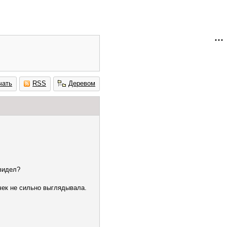
чать
RSS
Деревом
 видел?
очек не сильно выглядывала.