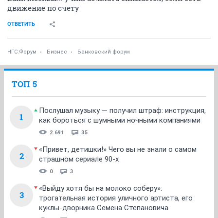
движение по счету
ОТВЕТИТЬ
НГС.Форум
Бизнес
Банковский форум
ТОП 5
Послушал музыку — получил штраф: инструкция,
1
как бороться с шумными ночными компаниями
2 691
35
«Привет, детишки!» Чего вы не знали о самом
2
страшном сериале 90-х
0
3
«Выйду хотя бы на молоко соберу»:
3
трогательная история уличного артиста, его
куклы-дворника Семена Степановича