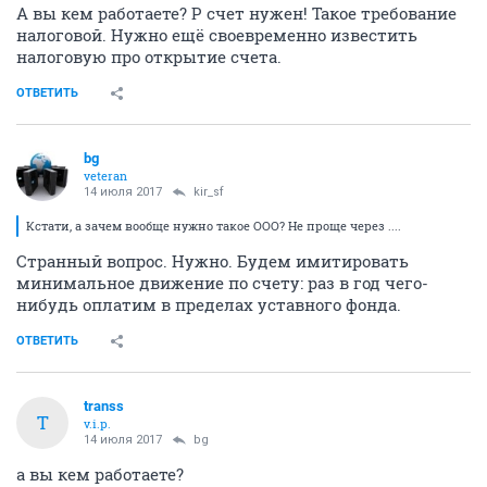
А вы кем работаете? Р счет нужен! Такое требование
налоговой. Нужно ещё своевременно известить
налоговую про открытие счета.
ОТВЕТИТЬ
bg
veteran
14 июля 2017
kir_sf
Кстати, а зачем вообще нужно такое ООО? Не проще через ....
Странный вопрос. Нужно. Будем имитировать
минимальное движение по счету: раз в год чего-
нибудь оплатим в пределах уставного фонда.
ОТВЕТИТЬ
transs
T
v.i.p.
14 июля 2017
bg
а вы кем работаете?