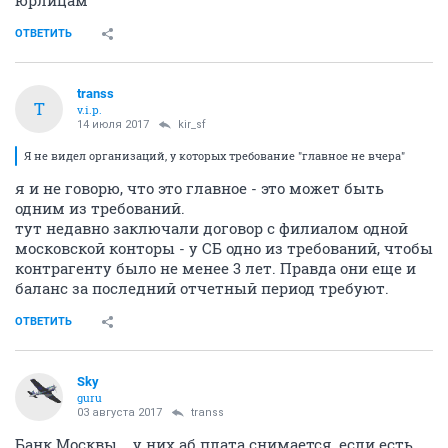
ОТВЕТИТЬ
transs
T
v.i.p.
14 июля 2017
kir_sf
Я не видел организаций, у которых требование "главное не вчера"
я и не говорю, что это главное - это может быть
одним из требований.
тут недавно заключали договор с филиалом одной
московской конторы - у СБ одно из требований, чтобы
контрагенту было не менее 3 лет. Правда они еще и
баланс за последний отчетный период требуют.
ОТВЕТИТЬ
Sky
guru
03 августа 2017
transs
Банк Москвы... у них аб.плата снимается, если есть