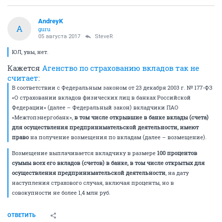
AndreyK
A
guru
05 августа 2017
SteveR
ЮЛ, увы, нет.
Кажется
Агенство по страхованию вкладов так не
считает
:
В соответствии с Федеральным законом от 23 декабря 2003 г. № 177-ФЗ
«О страховании вкладов физических лиц в банках Российской
Федерации» (далее – Федеральный закон) вкладчики ПАО
«Межтопэнергобанк»,
в том числе открывшие в банке вклады (счета)
для осуществления предпринимательской деятельности, имеют
право
на получение возмещения по вкладам (далее – возмещение).
Возмещение выплачивается вкладчику в размере
100 процентов
суммы всех его вкладов (счетов) в банке, в том числе открытых для
осуществления предпринимательской деятельности
, на дату
наступления страхового случая, включая проценты, но в
совокупности не более 1,4 млн руб.
ОТВЕТИТЬ