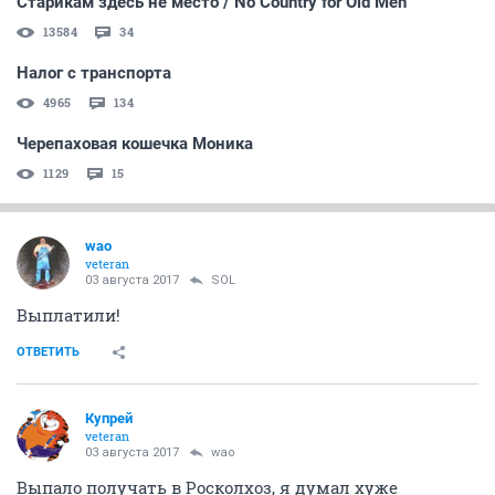
Старикам здесь не место / No Country for Old Men
13584
34
Налог с транспорта
4965
134
Черепаховая кошечка Моника
1129
15
wao
veteran
03 августа 2017
SOL
Выплатили!
ОТВЕТИТЬ
Купрей
veteran
03 августа 2017
wao
Выпало получать в Росколхоз, я думал хуже