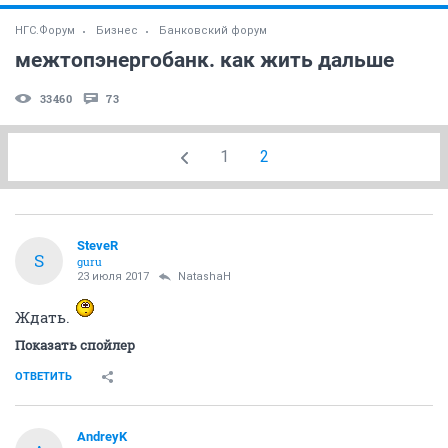
НГС.Форум
Бизнес
Банковский форум
межтопэнергобанк. как жить дальше
33460
73
1
2
SteveR
S
guru
23 июля 2017
NatashaH
Ждать.
Показать спойлер
ОТВЕТИТЬ
AndreyK