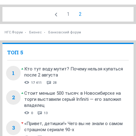
1
2
НГС.Форум
Бизнес
Банковский форум
ТОП 5
Кто тут воду мутит? Почему нельзя купаться
1
после 2 августа
17 411
28
Стоит меньше 500 тысяч: в Новосибирске на
2
торги выставили серый Infiniti — его заложил
владелец
0
13
«Привет, детишки!» Чего вы не знали о самом
3
страшном сериале 90-х