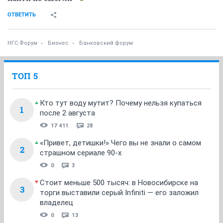
ОТВЕТИТЬ
НГС.Форум
Бизнес
Банковский форум
ТОП 5
Кто тут воду мутит? Почему нельзя купаться
1
после 2 августа
17 411
28
«Привет, детишки!» Чего вы не знали о самом
2
страшном сериале 90-х
0
3
Стоит меньше 500 тысяч: в Новосибирске на
3
торги выставили серый Infiniti — его заложил
владелец
0
13