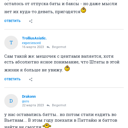
осталось от отпуска баты и баксы - но даже мысли
нет их куда-то девать, пригодятся
ОТВЕТИТЬ
TrolliusAsiatic.
T
experienced
16 марта 2023
Begemot
Сам такой же: мешочек с центами валяется, хотя
есть абсолютно ясное понимание, что Штаты в этой
жизни я больше не увижу.
ОТВЕТИТЬ
Drakonn
D
guru
22 марта 2023
Begemot
у нас оставались батты.. но потом стали ездить во
Вьетнам... В этом году поехали в Паттайю и баттов
найти не смогли