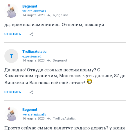
Begemot
we are animal's
14 марта 2023
a_ngelina
да, времена изменились. Отцепим, пожалуй
ОТВЕТИТЬ
TrolliusAsiatic.
T
experienced
14 марта 2023
Begemot
Да ладно! Откуда столько пессимизьму? С
Казахстаном граничим, Монголия чуть дальше, S7 до
Бишкека и Бангкока всё ещё летает!
ОТВЕТИТЬ
Begemot
we are animal's
16 марта 2023
TrolliusAsiatic.
Просто сейчас смысл валютут кудато девать? у меня