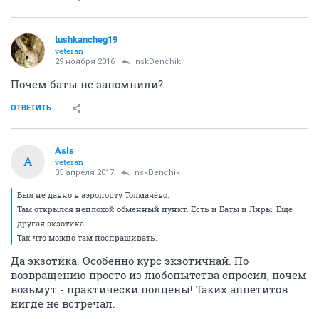
tushkancheg19
veteran
29 ноября 2016
nskDenchik
Почем баты не запомнили?
ОТВЕТИТЬ
AsIs
A
veteran
05 апреля 2017
nskDenchik
Был не давно в аэропорту Толмачёво.
Там открылся неплохой обменный пункт. Есть и Баты и Лиры. Еще
другая экзотика.
Так что можно там поспрашивать.
Да экзотика. Особенно курс экзотичнай. По
возвращению просто из любопытства спросил, почем
возьмут - практически полцены! Таких аппетитов
нигде не встречал.