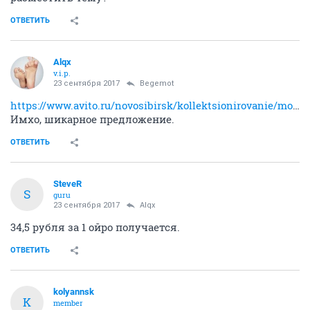
ОТВЕТИТЬ
Alqx
v.i.p.
23 сентября 2017
Begemot
https://www.avito.ru/novosibirsk/kollektsionirovanie/monety_29_euro_1218827334
Имхо, шикарное предложение.
ОТВЕТИТЬ
SteveR
S
guru
23 сентября 2017
Alqx
34,5 рубля за 1 ойро получается.
ОТВЕТИТЬ
kolyannsk
K
member