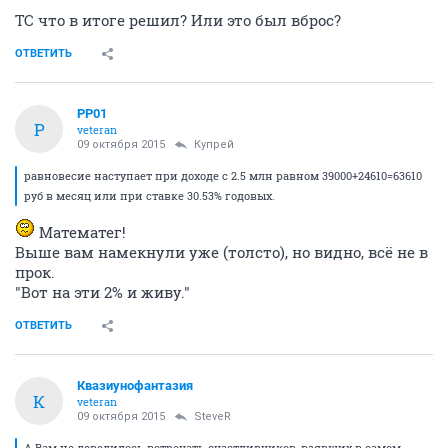
ТС что в итоге решил? Или это был вброс?
ОТВЕТИТЬ
PP01
P
veteran
09 октября 2015
Купрей
равновесие наступает при доходе с 2.5 млн равном 39000+24610=63610
руб в месяц или при ставке 30.53% годовых.
Математег!
Выше вам намекнули уже (толсто), но видно, всё не в
прок.
"Вот на эти 2% и живу."
ОТВЕТИТЬ
Квазиунофантазия
К
veteran
09 октября 2015
SteveR
А Вам не доводилось встречать счастливчиков, взявших в самом