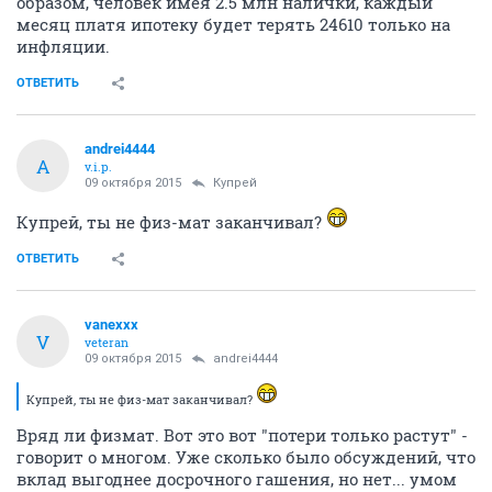
образом, человек имея 2.5 млн налички, каждый
месяц платя ипотеку будет терять 24610 только на
инфляции.
ОТВЕТИТЬ
andrei4444
A
v.i.p.
09 октября 2015
Купрей
Купрей, ты не физ-мат заканчивал?
ОТВЕТИТЬ
vanexxx
V
veteran
09 октября 2015
andrei4444
Купрей, ты не физ-мат заканчивал?
Вряд ли физмат. Вот это вот "потери только растут" -
говорит о многом. Уже сколько было обсуждений, что
вклад выгоднее досрочного гашения, но нет... умом