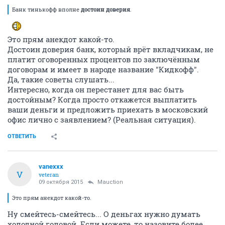
Банк тинькофф вполне
достоин доверия
.
Это прям анекдот какой-то.
Достоин доверия банк, который врёт вкладчикам, не
платит оговоренных процентов по заключённым
договорам и имеет в народе название "Кидкофф".
Да, такие советы слушать...
Интересно, когда он перестанет для вас быть
достойным? Когда просто откажется выплатить
ваши деньги и предложить приехать в московский
офис лично с заявлением? (Реальная ситуация).
ОТВЕТИТЬ
vanexxx
V
veteran
09 октября 2015
Mauction
Это прям анекдот какой-то.
Ну смейтесь-смейтесь... О деньгах нужно думать
холодной головой. Если можете, то назовите более