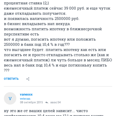
процентная ставка 12,1
ежемесячный платеж сейчас 39 000 руб. и еще чуток
даже откладывать получается.
и появилась наличность 2500000 руб.
в бизнес вкладывать нал некуда.
возможность платить ипотеку в ближнесрочной
перспективе есть
вот я думаю, погасить ипотеку или положить
2500000 в банк под 10,4 % в год???
что выгоднее будет. платить ипотеку как есть или
погасить ее и просто откладывать столько же (как и
ежемесячный платеж) ли чуть больше в месяц ЛИБО
весь нал в банк под 10,4 % и еще потихоньку копить
???
ОТВЕТИТЬ
vanexxx
V
veteran
08 октября 2015
авас54
ну это же от ваших целей зависит... чисто
арифметически, 10,4 меньше 12,1 и поэтому гасить