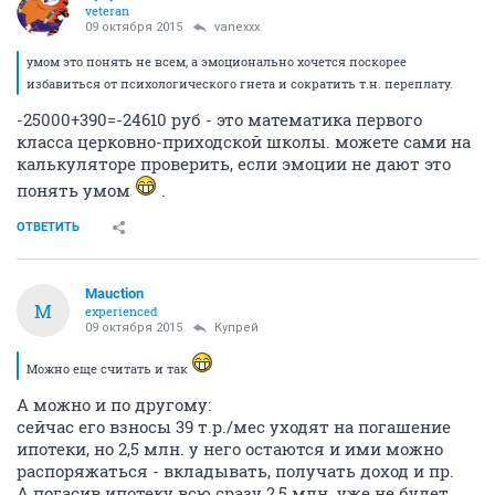
veteran
09 октября 2015
vanexxx
умом это понять не всем, а эмоционально хочется поскорее
избавиться от психологического гнета и сократить т.н. переплату.
-25000+390=-24610 руб - это математика первого
класса церковно-приходской школы. можете сами на
калькуляторе проверить, если эмоции не дают это
понять умом
.
ОТВЕТИТЬ
Mauction
M
experienced
09 октября 2015
Купрей
Можно еще считать и так
А можно и по другому:
сейчас его взносы 39 т.р./мес уходят на погашение
ипотеки, но 2,5 млн. у него остаются и ими можно
распоряжаться - вкладывать, получать доход и пр.
А погасив ипотеку всю сразу 2,5 млн. уже не будет,