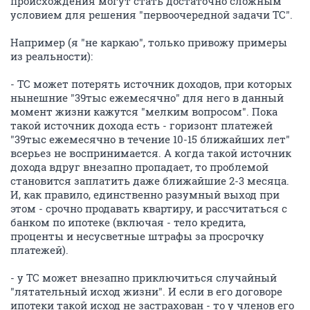
происхождения могут стать достаточно сложным
условием для решения "первоочередной задачи ТС".
Например (я "не каркаю", только привожу примеры
из реальности):
- ТС может потерять источник доходов, при которых
нынешние "39тыс ежемесячно" для него в данный
момент жизни кажутся "мелким вопросом". Пока
такой источник дохода есть - горизонт платежей
"39тыс ежемесячно в течение 10-15 ближайших лет"
всерьез не воспринимается. А когда такой источник
дохода вдруг внезапно пропадает, то проблемой
становится заплатить даже ближайшие 2-3 месяца.
И, как правило, единственно разумный выход при
этом - срочно продавать квартиру, и рассчитаться с
банком по ипотеке (включая - тело кредита,
проценты и несусветные штрафы за просрочку
платежей).
- у ТС может внезапно приключиться случайный
"лятательный исход жизни". И если в его договоре
ипотеки такой исход не застрахован - то у членов его