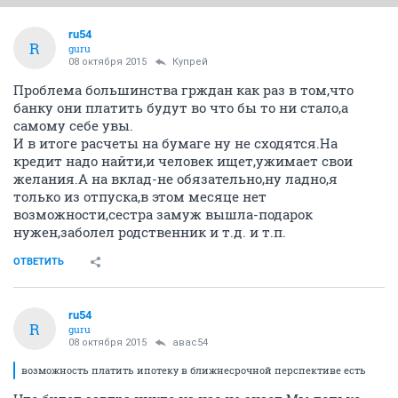
ru54
R
guru
08 октября 2015
Купрей
Проблема большинства грждан как раз в том,что
банку они платить будут во что бы то ни стало,а
самому себе увы.
И в итоге расчеты на бумаге ну не сходятся.На
кредит надо найти,и человек ищет,ужимает свои
желания.А на вклад-не обязательно,ну ладно,я
только из отпуска,в этом месяце нет
возможности,сестра замуж вышла-подарок
нужен,заболел родственник и т.д. и т.п.
ОТВЕТИТЬ
ru54
R
guru
08 октября 2015
авас54
возможность платить ипотеку в ближнесрочной перспективе есть