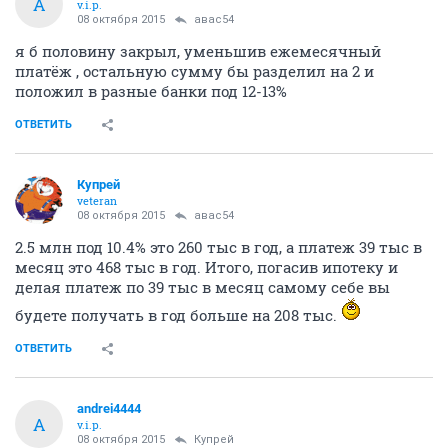
A
v.i.p.
08 октября 2015
авас54
я б половину закрыл, уменьшив ежемесячный
платёж , остальную сумму бы разделил на 2 и
положил в разные банки под 12-13%
ОТВЕТИТЬ
Купрей
veteran
08 октября 2015
авас54
2.5 млн под 10.4% это 260 тыс в год, а платеж 39 тыс в
месяц это 468 тыс в год. Итого, погасив ипотеку и
делая платеж по 39 тыс в месяц самому себе вы
будете получать в год больше на 208 тыс.
ОТВЕТИТЬ
andrei4444
A
v.i.p.
08 октября 2015
Купрей