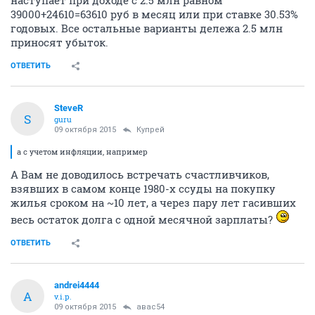
наступает при доходе с 2.5 млн равном
39000+24610=63610 руб в месяц или при ставке 30.53%
годовых. Все остальные варианты дележа 2.5 млн
приносят убыток.
ОТВЕТИТЬ
SteveR
S
guru
09 октября 2015
Купрей
а с учетом инфляции, например
А Вам не доводилось встречать счастливчиков,
взявших в самом конце 1980-х ссуды на покупку
жилья сроком на ~10 лет, а через пару лет гасивших
весь остаток долга с одной месячной зарплаты?
ОТВЕТИТЬ
andrei4444
A
v.i.p.
09 октября 2015
авас54