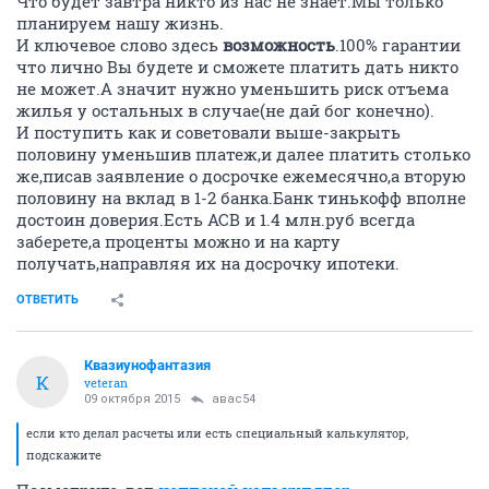
Что будет завтра никто из нас не знает.Мы только
планируем нашу жизнь.
И ключевое слово здесь
возможность
.100% гарантии
что лично Вы будете и сможете платить дать никто
не может.А значит нужно уменьшить риск отъема
жилья у остальных в случае(не дай бог конечно).
И поступить как и советовали выше-закрыть
половину уменьшив платеж,и далее платить столько
же,писав заявление о досрочке ежемесячно,а вторую
половину на вклад в 1-2 банка.Банк тинькофф вполне
достоин доверия.Есть АСВ и 1.4 млн.руб всегда
заберете,а проценты можно и на карту
получать,направляя их на досрочку ипотеки.
ОТВЕТИТЬ
Квазиунофантазия
К
veteran
09 октября 2015
авас54
если кто делал расчеты или есть специальный калькулятор,
подскажите