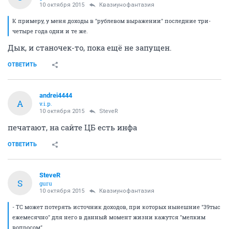
10 октября 2015
Квазиунофантазия
К примеру, у меня доходы в "рублевом выражении" последние три-
четыре года одни и те же.
Дык, и станочек-то, пока ещё не запущен.
ОТВЕТИТЬ
andrei4444
A
v.i.p.
10 октября 2015
SteveR
печатают, на сайте ЦБ есть инфа
ОТВЕТИТЬ
SteveR
S
guru
10 октября 2015
Квазиунофантазия
- ТС может потерять источник доходов, при которых нынешние "39тыс
ежемесячно" для него в данный момент жизни кажутся "мелким
вопросом".