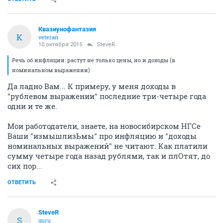
Квазиунофантазия
К
veteran
10 октября 2015
SteveR
Речь об инфляции: растут не только цены, но и доходы (в
номинальном выражении).
Да ладно Вам... К примеру, у меня доходы в
"рублевом выражении" последние три-четыре года
одни и те же.
Мои работодатели, знаете, на новосибирском НГСе
Ваши "измышлизЬмы" про инфляцию и "доходы
номинальных выражений" не читают. Как платили
сумму четыре года назад рублями, так и плОтят, до
сих пор...
ОТВЕТИТЬ
SteveR
S
guru