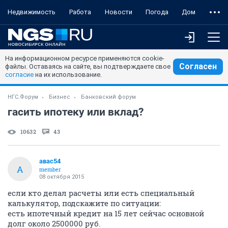
Недвижимость
Работа
Новости
Погода
Дом
На информационном ресурсе применяются cookie-
Согласен
файлы. Оставаясь на сайте, вы подтверждаете свое
согласие
на их использование.
НГС.Форум
Бизнес
Банковский форум
гасить ипотеку или вклад?
10632
43
авас54
А
member
08 октября 2015
если кто делал расчеты или есть специальный
калькулятор, подскажите по ситуации:
есть ипотечный кредит на 15 лет сейчас основной
долг около 2500000 руб.