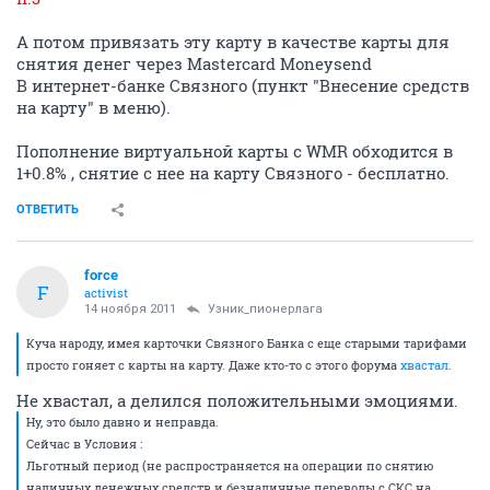
А потом привязать эту карту в качестве карты для
снятия денег через Mastercard Moneysend
В интернет-банке Связного (пункт "Внесение средств
на карту" в меню).
Пополнение виртуальной карты с WMR обходится в
1+0.8% , снятие с нее на карту Связного - бесплатно.
ОТВЕТИТЬ
force
F
activist
14 ноября 2011
Узник_пионерлага
Куча народу, имея карточки Связного Банка с еще старыми тарифами
просто гоняет с карты на карту. Даже кто-то с этого форума
хвастал
.
Не хвастал, а делился положительными эмоциями.
Ну, это было давно и неправда.
Сейчас в Условия :
Льготный период (не распространяется на операции по снятию
наличных денежных средств и безналичные переводы с СКС на