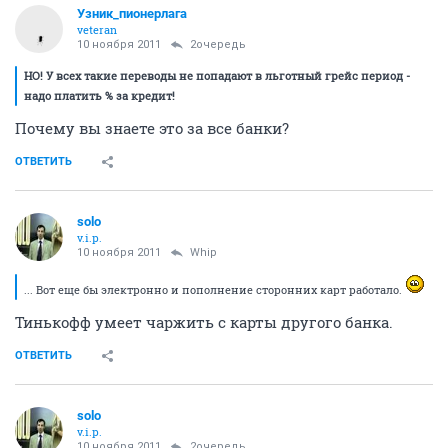
Узник_пионерлага
veteran
10 ноября 2011
2очередь
НО! У всех такие переводы не попадают в льготный грейс период -
надо платить % за кредит!
Почему вы знаете это за все банки?
ОТВЕТИТЬ
solo
v.i.p.
10 ноября 2011
Whip
... Вот еще бы электронно и пополнение сторонних карт работало.
Тинькофф умеет чаржить с карты другого банка.
ОТВЕТИТЬ
solo
v.i.p.
10 ноября 2011
2очередь