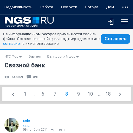
Недвижимость
Работа
Новости
Погода
Дом
На информационном ресурсе применяются cookie-
Согласен
файлы. Оставаясь на сайте, вы подтверждаете свое
согласие
на их использование.
НГС.Форум
Бизнес
Банковский форум
Связной банк
548169
891
1
...
6
7
8
9
10
...
18
solo
v.i.p.
09 ноября 2011
fresh