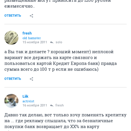
размещенные могут приносить до 1200 рублей
ежемесячно..
ОТВЕТИТЬ
fresh
old hamster
15 ноября 2011
solo
а Вы так и делаете ? хороший момент) неплохой
вариант все держать на карте связного и
пользоваться картой Кредит Европа банк) правда
сумма всего до 100 т р если не ошибаюсь)
ОТВЕТИТЬ
Liik
activist
16 ноября 2011
fresh
Давно так делаю, вот только хочу поменять крелитку
на ... где рекламу слышала, что за безналичные
покупки банк возвращает до ХХ% на карту