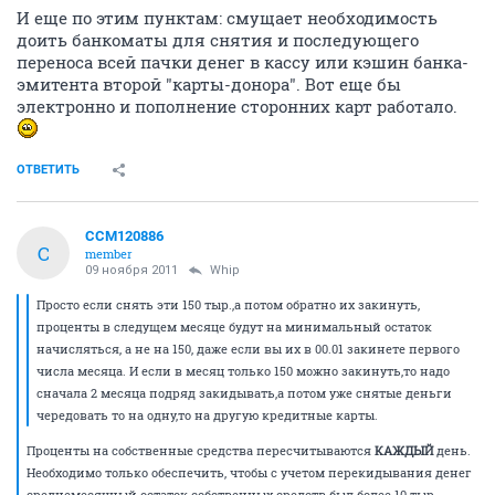
И еще по этим пунктам: смущает необходимость
доить банкоматы для снятия и последующего
переноса всей пачки денег в кассу или кэшин банка-
эмитента второй "карты-донора". Вот еще бы
электронно и пополнение сторонних карт работало.
ОТВЕТИТЬ
CCM120886
C
member
09 ноября 2011
Whip
Просто если снять эти 150 тыр.,а потом обратно их закинуть,
проценты в следущем месяце будут на минимальный остаток
начисляться, а не на 150, даже если вы их в 00.01 закинете первого
числа месяца. И если в месяц только 150 можно закинуть,то надо
сначала 2 месяца подряд закидывать,а потом уже снятые деньги
чередовать то на одну,то на другую кредитные карты.
Проценты на собственные средства пересчитываются
КАЖДЫЙ
день.
Необходимо только обеспечить, чтобы с учетом перекидывания денег
среднемесячный остаток собственных средств был более 10 тыр.