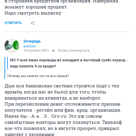
в сторонней кредитной организации. Наверняка
возьмут хороший процент.
Надо смотреть выписку
ОТВЕТИТЬ
2очередь
activist
10 ноября 2011
Узник_пионерлага
НО! У всех такие переводы не попадают в льготный грейс период -
надо платить % за кредит!
Почему вы знаете это за все банки?
Дык вся банковская система строится (ещё с тех
времён, когда нас не было) для того, чтобы
навариваться на клиентах, а не наоборот.
При перечислении денег отслеживается признак
получателя - ретэйл или фин.-кред. организация.
Иначе бы - А-а... Э... Ого-го. Это уж совсем
самобытные конторы могут лохануться. Тинькоф
кое-что позволял, но в августе прозрел, прикрыл
лавочку с лесенками.