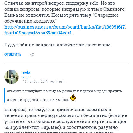
Отвечая на второй вопрос, поддержу solo. Но это
общие вопросы, которые напрямую к теме Связного
Банка не относятся. Посмотрите тему "Очередное
обсуждение кредиток"
http://business.ngs.ru/forum/board/banks/flat/1880516176?
fpart=1&page=1&sb=5&o=93&vc=1
Будут общие вопросы, давайте там поговорим.
ОТВЕТИТЬ
solo
v.i.p.
15 ноября 2011
fresh
скажите пожалуйста почему вы решаете в первую очередь тратить
заемные средства а не свои ? мысль
наверное, потому, что привлечение заемных в
течении грейс-периода обходится бесплатно (если не
учитывать стоимость обслуживания карты порядка
600 рублей/год=50р/мес), а собственные, разумно