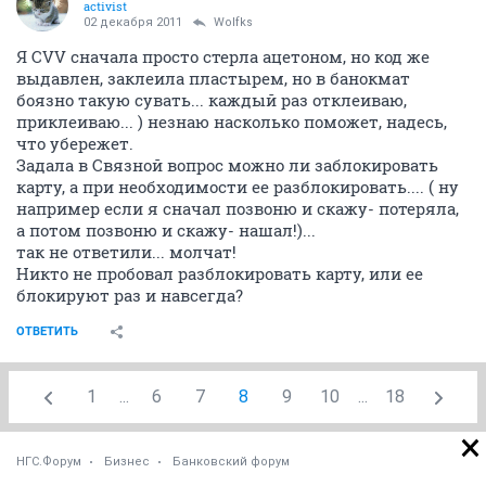
activist
02 декабря 2011
Wolfks
Я CVV сначала просто стерла ацетоном, но код же
выдавлен, заклеила пластырем, но в банокмат
боязно такую сувать... каждый раз отклеиваю,
приклеиваю... ) незнаю насколько поможет, надесь,
что убережет.
Задала в Связной вопрос можно ли заблокировать
карту, а при необходимости ее разблокировать.... ( ну
например если я сначал позвоню и скажу- потеряла,
а потом позвоню и скажу- нашал!)...
так не ответили... молчат!
Никто не пробовал разблокировать карту, или ее
блокируют раз и навсегда?
ОТВЕТИТЬ
1
...
6
7
8
9
10
...
18
НГС.Форум
Бизнес
Банковский форум