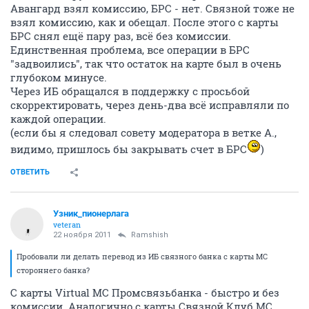
Авангард взял комиссию, БРС - нет. Связной тоже не
взял комиссию, как и обещал. После этого с карты
БРС снял ещё пару раз, всё без комиссии.
Единственная проблема, все операции в БРС
"задвоились", так что остаток на карте был в очень
глубоком минусе.
Через ИБ обращался в поддержку с просьбой
скорректировать, через день-два всё исправляли по
каждой операции.
(если бы я следовал совету модератора в ветке А.,
видимо, пришлось бы закрывать счет в БРС
)
ОТВЕТИТЬ
Узник_пионерлага
veteran
22 ноября 2011
Ramshish
Пробовали ли делать перевод из ИБ связного банка с карты MC
стороннего банка?
С карты Virtual MC Промсвязьбанка - быстро и без
комиссии. Аналогично с карты Связной Клуб MC.