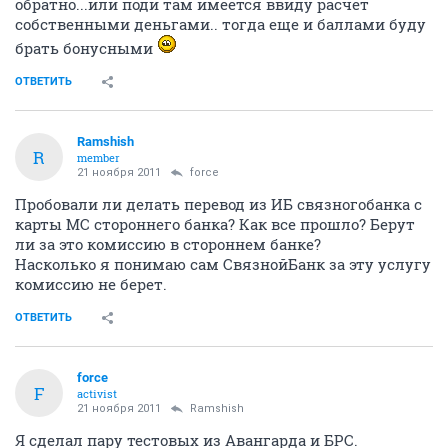
обратно...или поди там имеется ввиду расчет
собственными деньгами.. тогда еще и баллами буду
брать бонусными
ОТВЕТИТЬ
Ramshish
R
member
21 ноября 2011
force
Пробовали ли делать перевод из ИБ связногобанка с
карты MC стороннего банка? Как все прошло? Берут
ли за это комиссию в стороннем банке?
Насколько я понимаю сам СвязнойБанк за эту услугу
комиссию не берет.
ОТВЕТИТЬ
force
F
activist
21 ноября 2011
Ramshish
Я сделал пару тестовых из Авангарда и БРС.