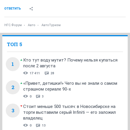
ОТВЕТИТЬ
НГС.Форум
Авто
АвтоТуризм
ТОП 5
Кто тут воду мутит? Почему нельзя купаться
1
после 2 августа
17 411
28
«Привет, детишки!» Чего вы не знали о самом
2
страшном сериале 90-х
0
3
Стоит меньше 500 тысяч: в Новосибирске на
3
торги выставили серый Infiniti — его заложил
владелец
0
13