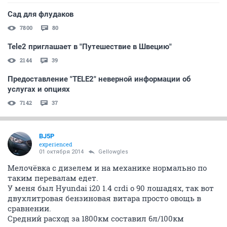
Сад для флудаков
7800
80
Tele2 приглашает в "Путешествие в Швецию"
2144
39
Предоставление "TELE2" неверной информации об
услугах и опциях
7142
37
BJ5P
experienced
01 октября 2014
Gellowgles
Мелочёвка с дизелем и на механике нормально по
таким перевалам едет.
У меня был Hyundai i20 1.4 crdi о 90 лошадях, так вот
двухлитровая бензиновая витара просто овощь в
сравнении.
Средний расход за 1800км составил 6л/100км