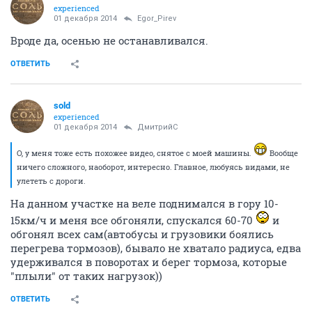
experienced
01 декабря 2014
Egor_Pirev
Вроде да, осенью не останавливался.
ОТВЕТИТЬ
sold
experienced
01 декабря 2014
ДмитрийС
О, у меня тоже есть похожее видео, снятое с моей машины.
Вообще
ничего сложного, наоборот, интересно. Главное, любуясь видами, не
улететь с дороги.
На данном участке на веле поднимался в гору 10-
15км/ч и меня все обгоняли, спускался 60-70
и
обгонял всех сам(автобусы и грузовики боялись
перегрева тормозов), бывало не хватало радиуса, едва
удерживался в поворотах и берег тормоза, которые
"плыли" от таких нагрузок))
ОТВЕТИТЬ