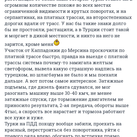
огромном количестве похоже во всех местах
ограниченной видимости и крутых поворотах, и на
серпантинах, на платных трассах, на второстепенных
дорогах вдали от трасс. У нас бы такие знаки долго
бы не простояли, растащили, а в Турции стоит такой
и моргает в дикой местности, и никто на него не
зарится, кроме меня
Участок от Каппадокии до Мерсина проскочили по
платной трассе быстро, правда на выезде с платной
трассы система почему-то замигала желтым
светофором, вывела какую страшную надпись на
турецком, но шлагбаума не было и мы поехали
дальше. А вот потом самое интересное. Затяжные
подъемы, где дизель фиата сдувался, не мог
разогнать машину выше 30-40 кмч, не менее
затяжные спуски, где торможение двигателем не
приносило результата, 2-ая передача, обороты выше
4тыс, а скорость все нарастает и тормоза работают
все хуже и хуже.
Турки на ПДД походу вообще забили, проехать на
красный, перестроиться без поворотника, уйти с
правого ряда влево, обогнать по встречке прямо