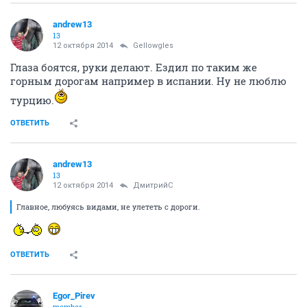
andrew13
13
12 октября 2014
Gellowgles
Глаза боятся, руки делают. Ездил по таким же
горным дорогам например в испании. Ну не люблю
турцию.
ОТВЕТИТЬ
andrew13
13
12 октября 2014
ДмитрийС
Главное, любуясь видами, не улететь с дороги.
ОТВЕТИТЬ
Egor_Pirev
member