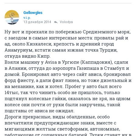
Gellowgles
v.i.p.
13 декабря 2014
Volodya
Ну вот и проехали по побережью Средиземного моря,
с заездом в самые интересные места: провалы рай и
ад, около Кизкалеси, крепость и древний город
Анамуриум, кстати самая южная точка Турции,
откуда видно Кипр.
Взяли машину у Avisa в Ургюпе (Каппадокия), сдали
в Алании, оттуда до аэропорта Газипаша в Стамбул и
домой. Бронировал авто через сайт ависа, бронировал
форд фиесту, а дали фиат линеа, но тоже дизельный и
на механике, как и хотел. Пробег у авто был всего
14тыс, так что чинить особо не пришлось, только
подтянул колесные гайки, оказалось не зря, на одном
колесе они почти от руки были закручены, такой
подставы от ависа не ожидал.
Дороги прекрасные, виды обалденные, особо
впечатлили предупреждающие знаки, вместе с
мигающими желтым светофорами, автономные,
работающие от солнечных батарей. Турки ставят их в