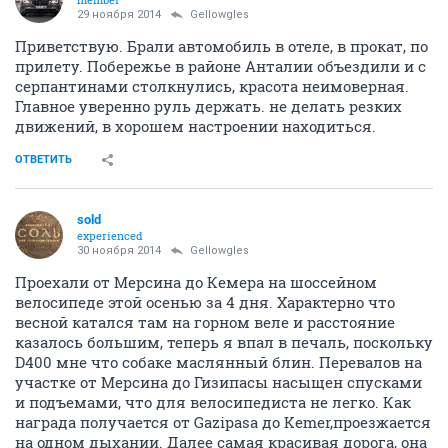
29 ноября 2014
Gellowgles
Приветствую. Брали автомобиль в отеле, в прокат, по
прилету. Побережье в районе Анталии объездили и с
серпантинами столкнулись, красота неимоверная.
Главное уверенно руль держать. не делать резких
движений, в хорошем настроении находиться.
ОТВЕТИТЬ
sold
experienced
30 ноября 2014
Gellowgles
Проехали от Мерсина до Кемера на шоссейном
велосипеде этой осенью за 4 дня. Характерно что
весной катался там на горном веле и расстояние
казалось большим, теперь я впал в печаль, поскольку
D400 мне что собаке маслянный блин. Перевалов на
участке от Мерсина до Гизипасы насыщен спусками
и подъемами, что для велосипедиста не легко. Как
награда получается от Gazipasa до Kemer,проезжается
на одном дыхании. Далее самая красивая дорога, она