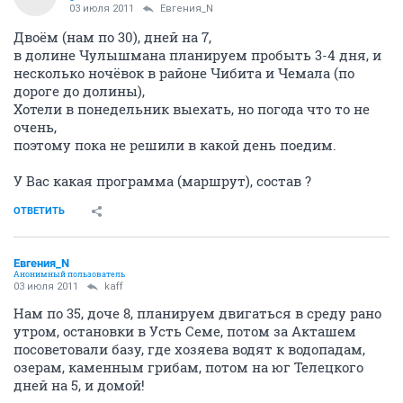
03 июля 2011
Евгения_N
Двоём (нам по 30), дней на 7,
в долине Чулышмана планируем пробыть 3-4 дня, и
несколько ночёвок в районе Чибита и Чемала (по
дороге до долины),
Хотели в понедельник выехать, но погода что то не
очень,
поэтому пока не решили в какой день поедим.
У Вас какая программа (маршрут), состав ?
ОТВЕТИТЬ
Евгения_N
Анонимный пользователь
03 июля 2011
kaff
Нам по 35, доче 8, планируем двигаться в среду рано
утром, остановки в Усть Семе, потом за Акташем
посоветовали базу, где хозяева водят к водопадам,
озерам, каменным грибам, потом на юг Телецкого
дней на 5, и домой!