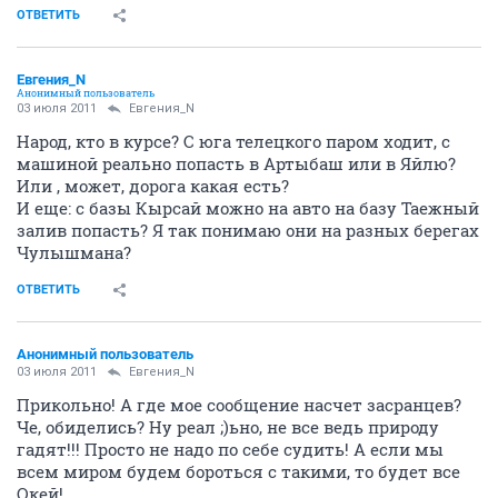
ОТВЕТИТЬ
Евгения_N
Анонимный пользователь
03 июля 2011
Евгения_N
Народ, кто в курсе? С юга телецкого паром ходит, с
машиной реально попасть в Артыбаш или в Яйлю?
Или , может, дорога какая есть?
И еще: с базы Кырсай можно на авто на базу Таежный
залив попасть? Я так понимаю они на разных берегах
Чулышмана?
ОТВЕТИТЬ
Анонимный пользователь
03 июля 2011
Евгения_N
Прикольно! А где мое сообщение насчет засранцев?
Че, обиделись? Ну реал ;)ьно, не все ведь природу
гадят!!! Просто не надо по себе судить! А если мы
всем миром будем бороться с такими, то будет все
Окей!