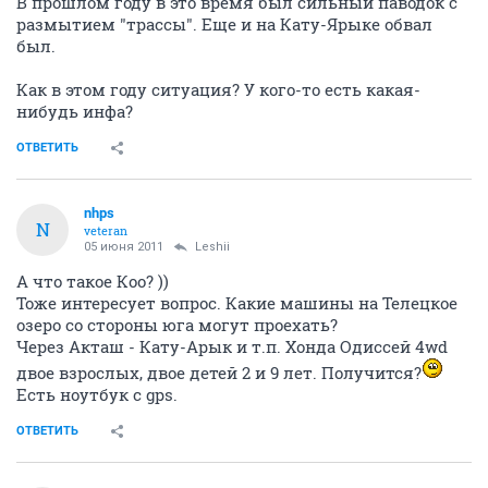
В прошлом году в это время был сильный паводок с
размытием "трассы". Еще и на Кату-Ярыке обвал
был.
Как в этом году ситуация? У кого-то есть какая-
нибудь инфа?
ОТВЕТИТЬ
nhps
N
veteran
05 июня 2011
Leshii
А что такое Коо? ))
Тоже интересует вопрос. Какие машины на Телецкое
озеро со стороны юга могут проехать?
Через Акташ - Кату-Арык и т.п. Хонда Одиссей 4wd
двое взрослых, двое детей 2 и 9 лет. Получится?
Есть ноутбук с gps.
ОТВЕТИТЬ