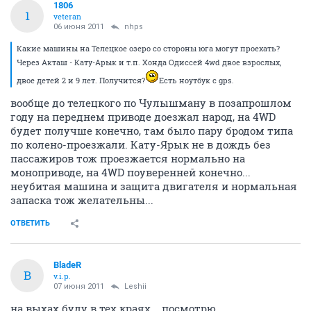
1806
1
veteran
06 июня 2011
nhps
Какие машины на Телецкое озеро со стороны юга могут проехать?
Через Акташ - Кату-Арык и т.п. Хонда Одиссей 4wd двое взрослых,
двое детей 2 и 9 лет. Получится?
Есть ноутбук с gps.
вообще до телецкого по Чулышману в позапрошлом
году на переднем приводе доезжал народ, на 4WD
будет получше конечно, там было пару бродом типа
по колено-проезжали. Кату-Ярык не в дождь без
пассажиров тож проезжается нормально на
моноприводе, на 4WD поуверенней конечно...
неубитая машина и защита двигателя и нормальная
запаска тож желательны...
ОТВЕТИТЬ
BladeR
B
v.i.p.
07 июня 2011
Leshii
на выхах буду в тех краях... посмотрю