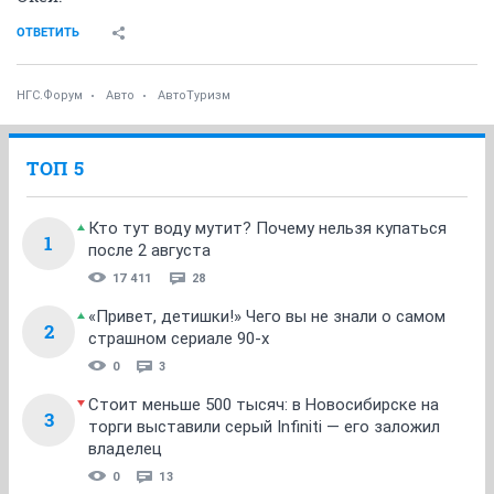
ОТВЕТИТЬ
НГС.Форум
Авто
АвтоТуризм
ТОП 5
Кто тут воду мутит? Почему нельзя купаться
1
после 2 августа
17 411
28
«Привет, детишки!» Чего вы не знали о самом
2
страшном сериале 90-х
0
3
Стоит меньше 500 тысяч: в Новосибирске на
3
торги выставили серый Infiniti — его заложил
владелец
0
13