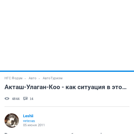
НГС.Форум
Авто
АвтоТуризм
Акташ-Улаган-Коо - как ситуация в этом году с дорогами и реками?
4844
14
Leshii
veteran
05 июня 2011