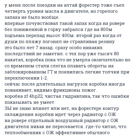
у меня после поездки на алтай форестер тоже съел
четверть уровня масла в двигателе, но горелого
запаха не было вообще.
впервые почувствовал такой запах когда на ровере
без пониженной в горку забрался где на 800м
подъема перепад высот 400м. второй раз когда от
души по пляжу погонял не стравливая резину.
это было лет 7 назад. сразу особо никаких
последствий не заметил. с тех пор уже тысяч 80
накатал, коробка пока что не умерла окончательно но
со временем стали слегка плавать обороты на
заблокированном ГТ и появились легкие толчки при
переключении 1-2.
сейчас после длительных нагрузок коробка иногда
пованивает, видимо фрикционы пожег.
коробка zf 4hp22, чистая гидравлика, так что ошибки
показывать не умеет
ЗЫ не знаю влияет или нет, на форестере контур
охлаждения коробки идет через радиатор с ОЖ
на ровере отдельный воздушный радиатор с ОЖ
двигателя никак не пересекается. где-то читал, что
теплообменник с ОЖ эффективнее обычного