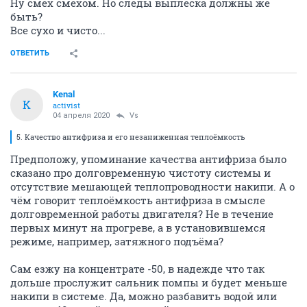
Ну смех смехом. Но следы выплеска должны же
быть?
Все сухо и чисто...
ОТВЕТИТЬ
Kenal
K
activist
04 апреля 2020
Vs
5. Качество антифриза и его незаниженная теплоёмкость
Предположу, упоминание качества антифриза было
сказано про долговременную чистоту системы и
отсутствие мешающей теплопроводности накипи. А о
чём говорит теплоёмкость антифриза в смысле
долговременной работы двигателя? Не в течение
первых минут на прогреве, а в установившемся
режиме, например, затяжного подъёма?
Сам езжу на концентрате -50, в надежде что так
дольше прослужит сальник помпы и будет меньше
накипи в системе. Да, можно разбавить водой или