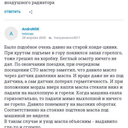
воздушного радиатора
ОТВЕТИТЬ
AndroNSK
A
veteran
24 апреля 2020
Vanyaivanov2017
Было подобное очень давно на старой хонде-цивик.
При крутом подъеме в гору появился запах горелого,
тоже грешил на коробку. Беглый осмотр ничего не
дал. По окончании поездки, при очередном
посещении СТО мастер заметил, что давило масло
через датчик давления масла. И вроде даже не из под
датчика, а сам датчик потерял герметичность. И при
положении морды вверх капли масла стекали вниз и
падали на выхлопную и горели. Когда машина ехала
горизонтально, то падали мимо выхлопной и ничего
не горело. Давило понемногу на высоких оборотах.
Соответственно на стоянке подтеков масла под
машиной не видели.
В таком случае и уход масла объясним - выдавило
где-то и сгорело.