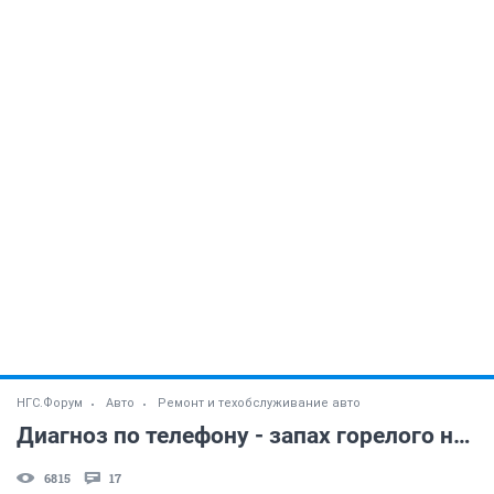
НГС.Форум
Авто
Ремонт и техобслуживание авто
Диагноз по телефону - запах горелого на перевале - Форд Эксплорер.
6815
17