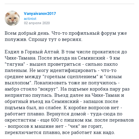
Vanyaivanov2017
activist
02 апреля 2020
Всем добрый день. Что-то профильный форум уже
полужив. Спрошу тут о версиях.
Ездил в Горный Алтай. В том числе прокатился до
Чике-Тамана. После въезда на Семинский - 9 км
"тягуна" - вышел проветриться - сильно пахло
паленым. Не могу идентифицировать - что-то
среднее между "горелым сцеплением" и "сизым
выхлопом". Локализовать тоже не получилось -
амбрэ стояло "вокруг". На подъеме коробка пару раз
неприятно пнулась. Въезд далее на Чике-Таман и
обратный въезд на Семинский - запашок после
подъема был, но слабее. К коробке вопросов нет -
работает плавно. Вернулся домой - туда-сюда по
окрестнстям - еще 600 с лишком км. после перевалов
- вопросов к машине нет - "чек" не горит,
переключается плавно, все работает как надо.