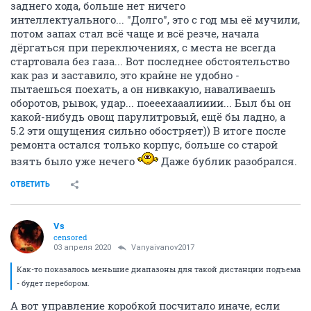
заднего хода, больше нет ничего
интеллектуального... "Долго", это с год мы её мучили,
потом запах стал всё чаще и всё резче, начала
дёргаться при переключениях, с места не всегда
стартовала без газа... Вот последнее обстоятельство
как раз и заставило, это крайне не удобно -
пытаешься поехать, а он нивкакую, наваливаешь
оборотов, рывок, удар... поееехааалииии... Был бы он
какой-нибудь овощ парулитровый, ещё бы ладно, а
5.2 эти ощущения сильно обостряет)) В итоге после
ремонта остался только корпус, больше со старой
взять было уже нечего
Даже бублик разобрался.
ОТВЕТИТЬ
Vs
censored
03 апреля 2020
Vanyaivanov2017
Как-то показалось меньшие диапазоны для такой дистанции подъема
- будет перебором.
А вот управление коробкой посчитало иначе, если