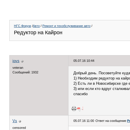
НГС.Форум
/
Авто
/
Ремонт и техобслуживание авто
/
Редуктор на Кайрон
iovs
05.07.16 10:44
veteran
Сообщений: 1932
Добрый день. Посоветуйте куда
1) Необходим редуктор на кайро
2) Есть ли в Новосибирске где е
3) или если кто вдруг сталкив
спасибо
Vs
05.07.16 11:00
Ответ на сообщение
Р
censored