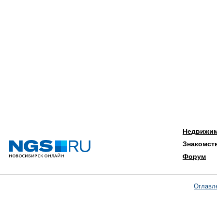
Недвижи
Знакомст
Форум
Оглавл