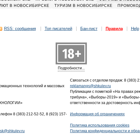
ЛЮТ В НОВОСИБИРСКЕ
ТУРИЗМ В НОВОСИБИРСКЕ
ПРОМОКО
RSS: сообщения
Топ писателей
Бан-лист
Правила
Help
Подробности...
Связаться с отделом продаж: 8 (383) 21
ормационных технологий и массовых
reklamangs@shkulev.ru
Публикации с пометкой «На правах ре
трибуна», «Выборы-2019» и «Выборы-
ТЕХНОЛОГИИ»
ответственности за достоверность и
лефон 8 (383) 212-52-52, 8 (923) 157-
Информация об ограничениях
Политика использования cookies
tnsk@shkulev.ru
Политика конфиденциальности и обра