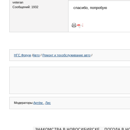
veteran
Сообщений: 1932
спасибо, попробую
НГС.Форум
/
Авто
/
Ремонт и техобслуживание авто
/
Модераторы:
Артём
,
Лис
ЗНАКОМСТВА В НОВОСИБИРСКЕ
ПОГОДА В 