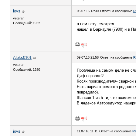
iovs
05.07.16 12:30
Ответ на сообщение
R
veteran
Сообщений: 1932
в нем нету. смотрел.
нашел в Барнауле (7900) и в Пи
Aleks0101
09.07.16 21:58
Ответ на сообщение
R
veteran
Сообщений: 1280
Проблема на самом деле не сл
Диф порвало?
Косяк производителя- сварной 
Есть вариант ремонта родного 
повредило).
Шансов 1 из 5 ти, что возможн
В яндексе Авторедуктор набери
iovs
11.07.16 11:11
Ответ на сообщение
Re