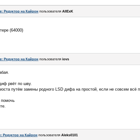
e: Редуктор на Кайрон
пользователя
AllExK
тере (64000)
e: Редуктор на Кайрон
пользователя
iovs
абая.
диф рвёт по шву.
моста путём замены родного LSD дифа на простой, если не совсем всё п
о помочь
те.
: Редуктор на Кайрон
пользователя
Aleks0101