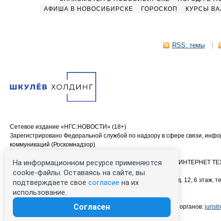
АФИША В НОВОСИБИРСКЕ
ГОРОСКОП
КУРСЫ ВА
RSS: темы
Сетевое издание «НГС.НОВОСТИ» (18+)
Зарегистрировано Федеральной службой по надзору в сфере связи, инф
коммуникаций (Роскомнадзор)
Свидетельство о регистрации СМИ ЭЛ № ФС 77—84683
На информационном ресурсе применяются
Учредитель: Общество с ограниченной ответственностью «ИНТЕРНЕТ 
Главный редактор: Громкова Елена Александровна
cookie-файлы. Оставаясь на сайте, вы
Адрес редакции: 630099, Россия, Новосибирск, ул. Ленина, д. 12, 6 этаж, те
подтверждаете свое
согласие
на их
00-00 (круглосуточно)
использование.
Электронный адрес редакции:
ngs@shkulev.ru
Согласен
Контактные данные для Роскомнадзора и государственных органов:
juris
Техподдержка:
help@shkulev.ru
, 8 (800) 200-03-83 (доб.3)