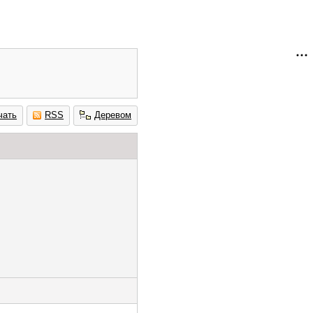
чать
RSS
Деревом