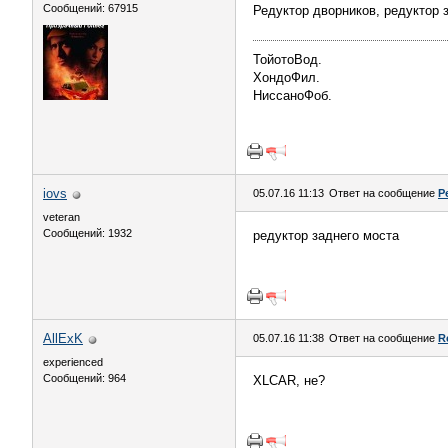
Сообщений: 67915
Редуктор дворников, редуктор з
ТойотоВод.
ХондоФил.
НиссаноФоб.
iovs
05.07.16 11:13
Ответ на сообщение
Р
veteran
Сообщений: 1932
редуктор заднего моста
AllExK
05.07.16 11:38
Ответ на сообщение
R
experienced
Сообщений: 964
XLCAR, не?