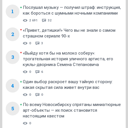
Послушал музыку — получил штраф: инструкция,
1
как бороться с шумными ночными компаниями
2 691
32
«Привет, детишки!» Чего вы не знали о самом
2
страшном сериале 90-х
0
3
«Выйду хотя бы на молоко соберу»:
3
трогательная история уличного артиста, его
куклы-дворника Семена Степановича
0
6
Один выбор раскроет вашу тайную сторону:
4
какая скрытая сила живет внутри вас
0
0
По всему Новосибирску спрятаны миниатюрные
5
арт-объекты — их поиск становится
настоящим квестом
0