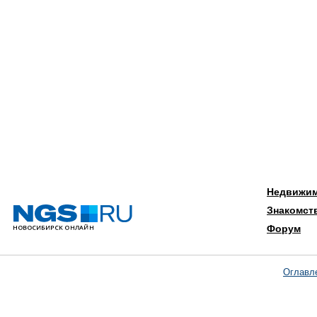
Недвижи
Знакомст
Форум
Оглавл