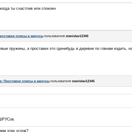
когда ты счастлив или спокоен
роставки плюсы и минусы
пользователя
stanislav12345
овые пружины, а проставки это гденибудь в деревне по говнам ездить, н
e: Проставки плюсы и минусы
пользователя
stanislav12345
ШРУСов.
ием этих углов?