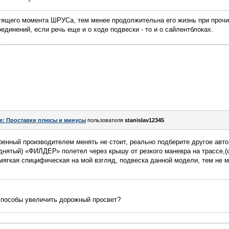
тящего момента ШРУСа, тем менее продолжительна его жизнь при прочих
единений, если речь еще и о ходе подвески - то и о сайлентблоках.
e: Проставки плюсы и минусы
пользователя
stanislav12345
енный производителем менять не стоит, реально подберите другое авто
нятый) «ФИЛДЕР» полетел через крышу от резкого маневра на трассе,(о
мягкая спицифическая на мой взгляд, подвеска данной модели, тем не 
пособы увеличить дорожный просвет?