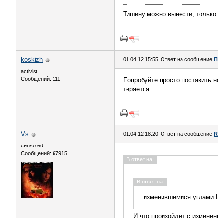
Тишину можно вынести, только 
koskizh
01.04.12 15:55
Ответ на сообщение
П
activist
Сообщений: 111
Попробуйте просто поставить н
теряется
Vs
01.04.12 18:20
Ответ на сообщение
R
censored
Сообщений: 67915
В ответ на:
В ответ на:
изменившемися углами 
И что произойдет с изменен