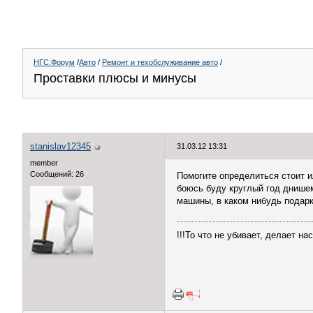
НГС.Форум
/
Авто
/
Ремонт и техобслуживание авто
/
Проставки плюсы и минусы
stanislav12345
31.03.12 13:31
member
Сообщений: 26
Помогите определиться стоит ил
боюсь буду круглый год днише
машины, в каком нибудь подар
!!!То что не убивает, делает нас