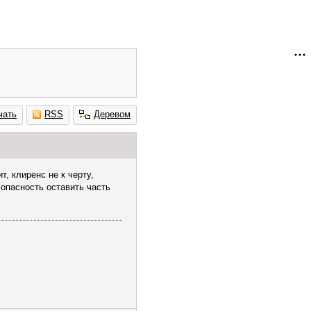
чать
RSS
Деревом
, клиренс не к черту,
опасность оставить часть