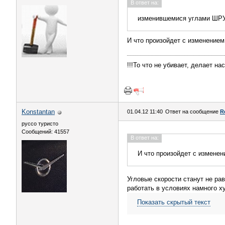
В ответ на:
изменившемися углами ШР
И что произойдет с изменением
!!!То что не убивает, делает нас
Konstantan
01.04.12 11:40
Ответ на сообщение
R
руссо туристо
Сообщений: 41557
В ответ на:
И что произойдет с изменен
Угловые скорости станут не р
работать в условиях намного 
Показать скрытый текст