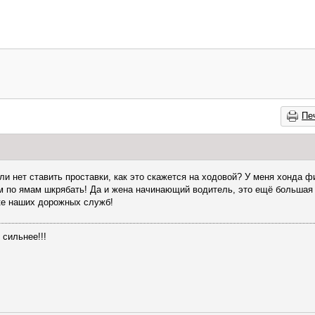
Пе
и нет ставить проставки, как это скажется на ходовой? У меня хонда фит
м по ямам шкрябать! Да и жена начинающий водитель, это ещё большая 
ке наших дорожных служб!
 сильнее!!!