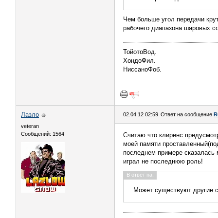
Чем больше угол передачи кру
рабочего диапазона шаровых со
ТойотоВод.
ХондоФил.
НиссаноФоб.
Лазло
02.04.12 02:59
Ответ на сообщение
R
veteran
Сообщений: 1564
Считаю что клиренс предусмотр
моей памяти проставленный(под
последнем примере сказалась 
играл не последнюю роль!
В ответ на:
Может существуют другие с