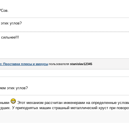
УСов.
 этих углов?
 сильнее!!!
e: Проставки плюсы и минусы
пользователя
stanislav12345
ием этих углов?
авными
Этот механизм рассчитан инженерами на определенные услови
худших. У приподнятых машин страшный металлический хруст при поворо