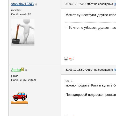
stanislav12345
31.03.12 13:33
Ответ на сообщение
П
member
Сообщений: 26
Может существуют другие спос
!!!То что не убивает, делает нас
Артём
31.03.12 13:50
Ответ на сообщение
R
juniоr
Сообщений: 29829
есть,
можно продать Фита и купить 
При здоровой подвеске простав