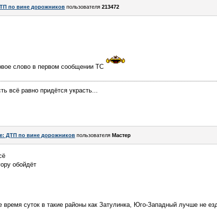
ТП по вине дорожников
пользователя
213472
ервое слово в первом сообщении ТС
ть всё равно придётся украсть...
e: ДТП по вине дорожников
пользователя
Мастер
сё
гору обойдёт
 время суток в такие районы как Затулинка, Юго-Западный лучше не е