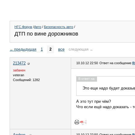
НГС.Форум
/
Авто
/
Безопасность авто
/
ДТП по вине дорожников
1
2
все
←
предыдущая
следующая
→
213472
10.10.12 22:50
Ответ на сообщение
R
забанен
veteran
В ответ на:
Сообщений: 1282
Это еще надо будет доказыв
А это тут при чём?
Что если ещё надо доказать - 
Andron_
10.10.12 22:50
Ответ на сообщение
R