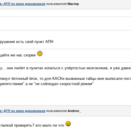
e: ДТП по вине дорожников
пользователя
Мастер
арушения есть свой пункт АПН
щайте же нас скорее
... они любят в пунктах копаться с упёртостью мозгоклюев, я уже давно
епанул бетонный блок, то для КАСКи вызванные гайцы мне выписали пос
препятствием" а не "не соблюдал скоростной режим"
e: ДТП по вине дорожников
пользователя
Andron_
 палкой проверять? ато мало ли что