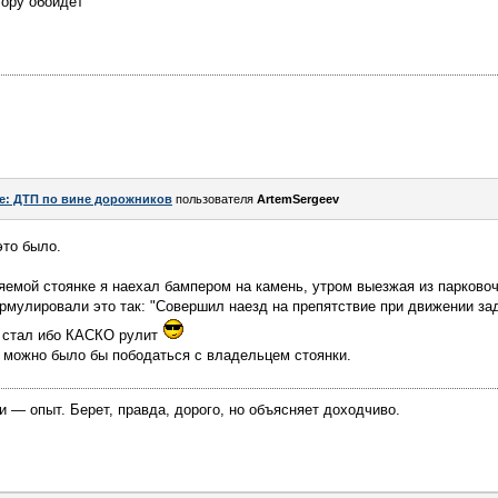
гору обойдёт
e: ДТП по вине дорожников
пользователя
ArtemSergeev
это было.
емой стоянке я наехал бампером на камень, утром выезжая из парковоч
рмулировали это так: "Совершил наезд на препятствие при движении за
е стал ибо КАСКО рулит
о можно было бы пободаться с владельцем стоянки.
 — опыт. Берет, правда, дорого, но объясняет доходчиво.