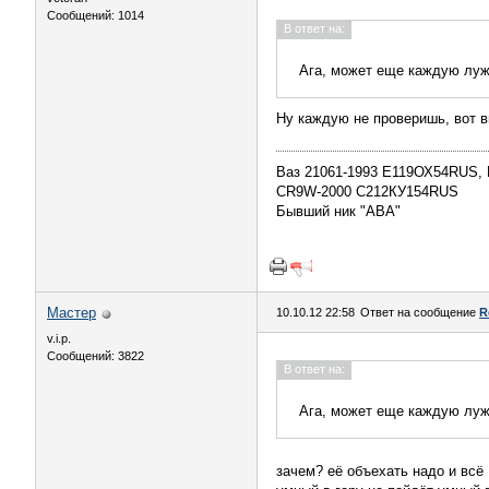
Сообщений: 1014
В ответ на:
Ага, может еще каждую луж
Ну каждую не проверишь, вот в
Ваз 21061-1993 Е119ОХ54RUS, 
CR9W-2000 С212КУ154RUS
Бывший ник "АВА"
Мастер
10.10.12 22:58
Ответ на сообщение
R
v.i.p.
Сообщений: 3822
В ответ на:
Ага, может еще каждую луж
зачем? её объехать надо и всё