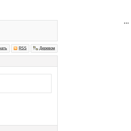
чать
RSS
Деревом