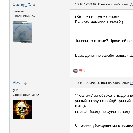
Starley_75
10.10.12 23:04
Ответ на сообщение
Д
member
Сообщений: 57
(Вот те на... уже женили.
Вы хоть немного в теме? )
Ты сам-то в теме? Прочитай п
Всех денег не заработаешь, час
Alex_
10.10.12 23:06
Ответ на сообщение
R
guru
Сообщений: 3143
>>зачем? её объехать надо и в
умный в гору не пойдёт умный 
и ещё
не зная броду не суйся в воду
С такими убеждениями в темное