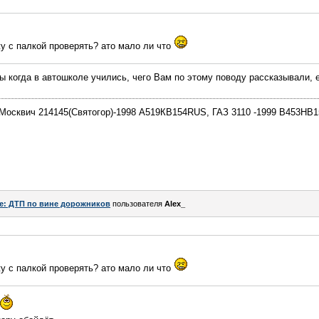
у с палкой проверять? ато мало ли что
ы когда в автошколе учились, чего Вам по этому поводу рассказывали, 
Москвич 214145(Святогор)-1998 А519КВ154RUS, ГАЗ 3110 -1999 В453Н
e: ДТП по вине дорожников
пользователя
Alex_
у с палкой проверять? ато мало ли что