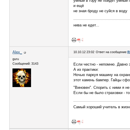
умный в гору не пойдёт умный 
и ещё
не зная броду не суйся в воду
нива не едет...
Alex_
10.10.12 23:02
Ответ на сообщение
R
guru
Сообщений: 3143
Если честно - непомню. Давно 
А из практики:
Ночью паркуя машину на охраня
этот камень бампер. Гайцы сфо
"Виновен". Спорить с ними я н
Если бы не было страховки - т
Самый хороший учитель в жизни