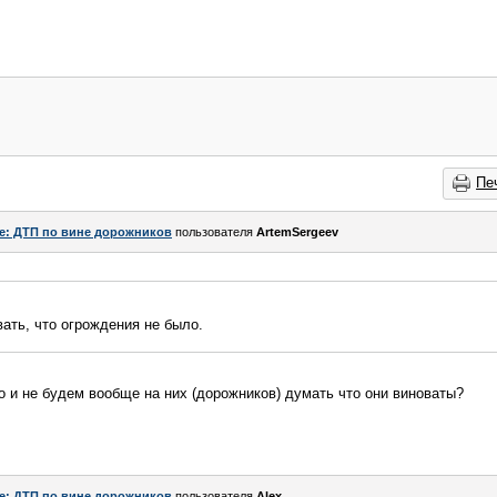
Пе
e: ДТП по вине дорожников
пользователя
ArtemSergeev
ать, что огрождения не было.
то и не будем вообще на них (дорожников) думать что они виноваты?
e: ДТП по вине дорожников
пользователя
Alex_