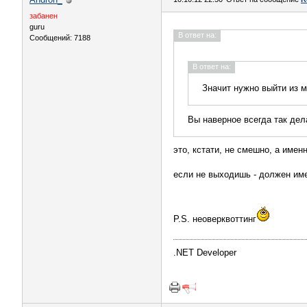
забанен
guru
В ответ на:
Сообщений: 7188
В ответ на:
Значит нужно выйти из м
Вы наверное всегда так де
это, кстати, не смешно, а имен
если не выходишь - должен име
P.S. неоверквоттинг
.NET Developer