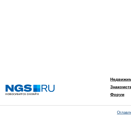
Недвижи
Знакомст
Форум
Оглавл