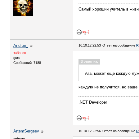
Самый хороший учитель в жизни
Andron_
10.10.12 22:53
Ответ на сообщение
R
забанен
guru
В ответ на:
Сообщений: 7188
Ага, может еще каждую луж
каждую не получится, но ваще 
.NET Developer
ArtemSergeev
10.10.12 22:56
Ответ на сообщение
R
veteran