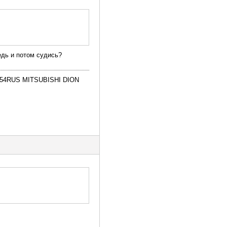
едь и потом судись?
В154RUS MITSUBISHI DION