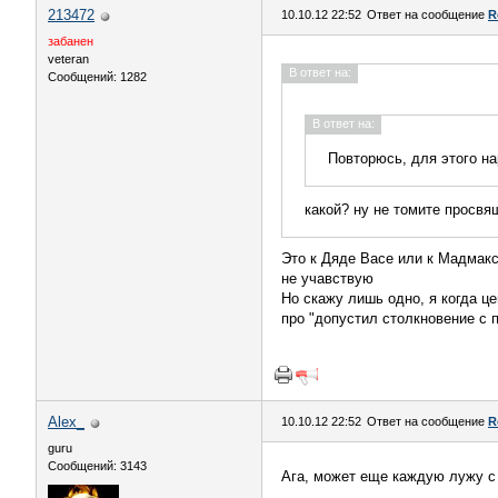
213472
10.10.12 22:52
Ответ на сообщение
R
забанен
veteran
В ответ на:
Сообщений: 1282
В ответ на:
Повторюсь, для этого н
какой? ну не томите просвя
Это к Дяде Васе или к Мадмаксу
не учавствую
Но скажу лишь одно, я когда ц
про "допустил столкновение с 
Alex_
10.10.12 22:52
Ответ на сообщение
R
guru
Сообщений: 3143
Ага, может еще каждую лужу с