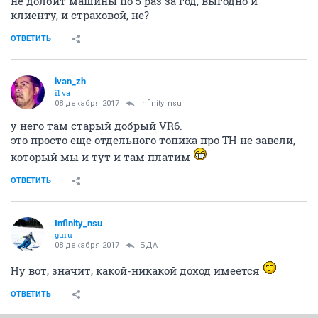
не долбит машины по 5 раз за год, выгодно и
клиенту, и страховой, не?
ОТВЕТИТЬ
ivаn_zh
il va
08 декабря 2017
Infinity_nsu
у него там старый добрый VR6.
это просто еще отдельного топика про ТН не завели,
который мы и тут и там платим
ОТВЕТИТЬ
Infinity_nsu
guru
08 декабря 2017
БДА
Ну вот, значит, какой-никакой доход имеется
ОТВЕТИТЬ