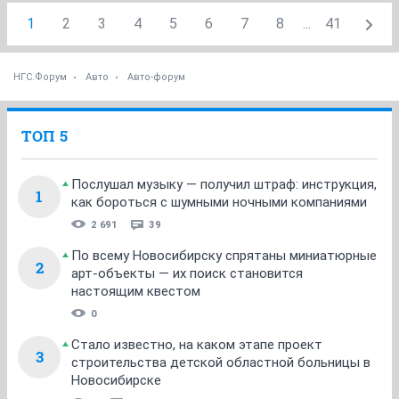
1
2
3
4
5
6
7
8
...
41
НГС.Форум
Авто
Авто-форум
ТОП 5
Послушал музыку — получил штраф: инструкция,
1
как бороться с шумными ночными компаниями
2 691
39
По всему Новосибирску спрятаны миниатюрные
2
арт-объекты — их поиск становится
настоящим квестом
0
Стало известно, на каком этапе проект
3
строительства детской областной больницы в
Новосибирске