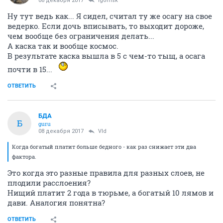
08 декабря 2017
igornsk
Ну тут ведь как... Я сидел, считал ту же осагу на свое
ведерко. Если дочь вписывать, то выходит дороже,
чем вообще без ограничения делать...
А каска так и вообще космос.
В результате каска вышла в 5 с чем-то тыщ, а осага
почти в 15...
ОТВЕТИТЬ
БДА
Б
guru
08 декабря 2017
Vld
Когда богатый платит больше бедного - как раз снижает эти два
фактора.
Это когда это разные правила для разных слоев, не
плодили расслоения?
Нищий платит 2 года в тюрьме, а богатый 10 лямов и
дави. Аналогия понятна?
ОТВЕТИТЬ