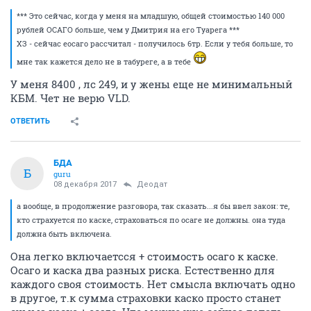
*** Это сейчас, когда у меня на младшую, общей стоимостью 140 000
рублей ОСАГО больше, чем у Дмитрия на его Туарега ***
ХЗ - сейчас еосаго рассчитал - получилось 6тр. Если у тебя больше, то
мне так кажется дело не в табуреге, а в тебе
У меня 8400 , лс 249, и у жены еще не минимальный
КБМ. Чет не верю VLD.
ОТВЕТИТЬ
БДА
Б
guru
08 декабря 2017
Деодат
а вообще, в продолжение разговора, так сказать...я бы ввел закон: те,
кто страхуется по каске, страховаться по осаге не должны. она туда
должна быть включена.
Она легко включаетсся + стоимость осаго к каске.
Осаго и каска два разных риска. Естественно для
каждого своя стоимость. Нет смысла включать одно
в другое, т.к сумма страховки каско просто станет