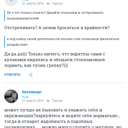
31 марта 2016
Гарпун
Ну а что только клеить? Давайте позволим и отстреливать
правонарушителей
Отстреливать? А зачем бросаться в крайности?
а под конец своей деятельности вполне себе позволяли физическое
воздействие.
Да да да))) Только ничего, что водятлы сами с
кулаками кидались и обещали стопхамовцев
порвать, как тузик грелку?)))
ОТВЕТИТЬ
Квазимодо
v.i.p.
31 марта 2016
Гарпун
может лучше не быковать и уважать себя и
окружающих?паркуйтесь и ведите себя нормально ,
тогда и отпадет надобность в подобных
организациях......можно много спорить о методах- но