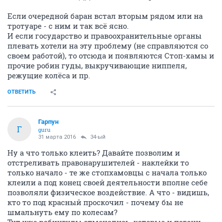
Если очередной баран встал вторым рядом или на
тротуаре - с ним и так всё ясно.
И если государство и правоохранительные органы
плевать хотели на эту проблему (не справляются со
своем работой), то отсюда и появляются Стоп-хамы и
прочие робин гуды, выкручивающие ниппеля,
режущие колёса и пр.
ОТВЕТИТЬ
Гарпун
Г
guru
31 марта 2016
34-ый
Ну а что только клеить? Давайте позволим и
отстреливать правонарушителей - наклейки то
только начало - те же стопхамовцы с начала только
клеили а под конец своей деятельности вполне себе
позволяли физическое воздействие. А что - видишь,
кто то под красный проскочил - почему бы не
шмальнуть ему по колесам?
Тут уже робингуды отмечались, которые и погони