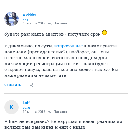
wobbler
v.i.p.
30 марта 2016
Папаша
будете разгонять адептов - получите срок
к движению, по сути,
вопросов нет
и даже гранты
получали (президентские?), наоборот, он - они
отчетов мало сдали, и это стало поводом для
ликвидации регистрации оошки... надо будет -
откроют новую, называться она может так же, Вы
даже разницы не заметите
ОТВЕТИТЬ
kaff
K
guru
30 марта 2016
Папаша
А Вам не всё равно? Не нарушай и какая разница до
всяких там хамовцев и ежи с ними