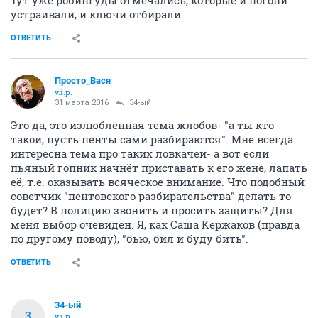
устраивали, и ключи отбирали.
ОТВЕТИТЬ
Просто_Вася
v.i.p.
31 марта 2016
34-ый
Это да, это излюбленная тема жлобов- "а ты кто
такой, пусть пенты сами разбираются". Мне всегда
интересна тема про таких ловкачей- а вот если
пьяный гопник начнёт приставать к его жене, лапать
её, т.е. оказывать всяческое внимание. Что подобный
советчик "пентовского разбирательства" делать то
будет? В полицию звонить и просить защиты? Для
меня выбор очевиден. Я, как Саша Кержаков (правда
по другому поводу), "бью, бил и буду бить".
ОТВЕТИТЬ
34-ый
3
v.i.p.