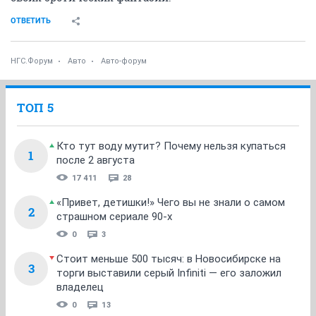
ОТВЕТИТЬ
НГС.Форум
Авто
Авто-форум
ТОП 5
Кто тут воду мутит? Почему нельзя купаться
1
после 2 августа
17 411
28
«Привет, детишки!» Чего вы не знали о самом
2
страшном сериале 90-х
0
3
Стоит меньше 500 тысяч: в Новосибирске на
3
торги выставили серый Infiniti — его заложил
владелец
0
13