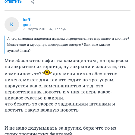
ОТВЕТИТЬ
kaff
K
guru
31 марта 2016
Гарпун
А что, хамовцы наделены правом определять, кто нарушает, а кто нет?
Может еще и мусорную люстрацию введем? Или вам милее
хунвэйбины?
Мне абсолютно пофиг на хамовцев там , на процессы
по закрытию их юрлица, ну закрыли и закрыли, что
изменилось то?
для меня лично абсолютно
ничего, может для тех кто ездит по тротуарам,
паркуется как с..ксменьшинство и т.д. это
первостепенная новость и у них теперь какое-
никакое счастье в жизни.
что бежать то скорее с задранными штанами и
постить такую важную новость
И не надо додумывать за других, беря что то из
своих эротических фантазий.