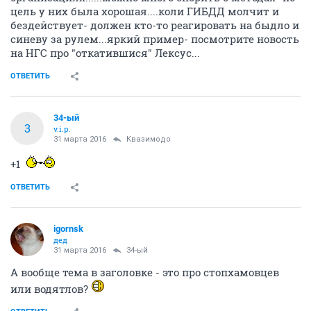
цель у них была хорошая....коли ГИБДД молчит и
бездействует- должен кто-то реагировать на быдло и
синеву за рулем...яркий пример- посмотрите новость
на НГС про "откатившися" Лексус...
ОТВЕТИТЬ
34-ый
3
v.i.p.
31 марта 2016
Квазимодо
+1
ОТВЕТИТЬ
igornsk
дед
31 марта 2016
34-ый
А вообще тема в заголовке - это про стопхамовцев
или водятлов?