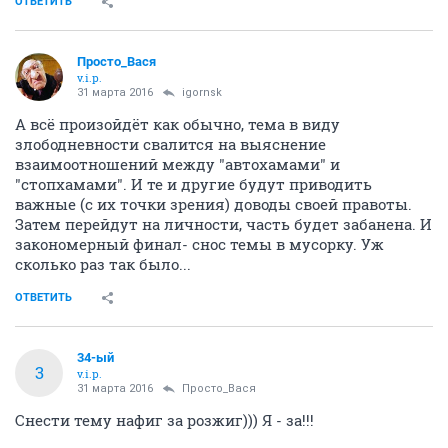
ОТВЕТИТЬ
Просто_Вася
v.i.p.
31 марта 2016
igornsk
А всё произойдёт как обычно, тема в виду
злободневности свалится на выяснение
взаимоотношений между "автохамами" и
"стопхамами". И те и другие будут приводить
важные (с их точки зрения) доводы своей правоты.
Затем перейдут на личности, часть будет забанена. И
закономерный финал- снос темы в мусорку. Уж
сколько раз так было...
ОТВЕТИТЬ
34-ый
3
v.i.p.
31 марта 2016
Просто_Вася
Снести тему нафиг за розжиг))) Я - за!!!