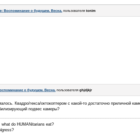
e: Воспоминание о будущем. Весна.
пользователя
tonim
оспоминание о будущем. Весна.
пользователя
ghjdjkjr
малось. Квадро/гекса/октокоптером с какой-то достаточно приличной к
абилизирующий подвес камеры?
 what do HUMANitarians eat?
Ngress?