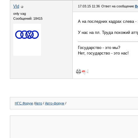
Vld
17.03.15 11:36
Ответ на сообщение
В
only vag
Сообщений: 18415
А на последних кадрах слева 
У нас на пл. Труда похожий атт
Государство - это мы?
Нет, государство - это нас!
НГС.Форум
/
Авто
/
Авто-форум
/