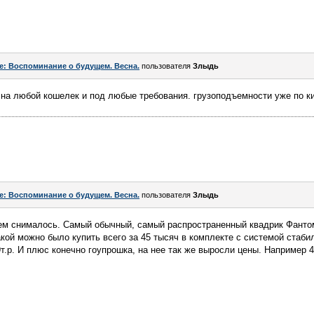
e: Воспоминание о будущем. Весна.
пользователя
Злыдь
 на любой кошелек и под любые требования. грузоподъемности уже по к
e: Воспоминание о будущем. Весна.
пользователя
Злыдь
чем снималось. Самый обычный, самый распространенный квадрик Фантом
кой можно было купить всего за 45 тысяч в комплекте с системой стаби
т.р. И плюс конечно гоупрошка, на нее так же выросли цены. Например 