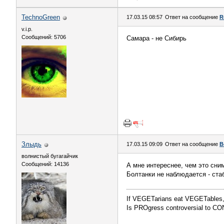
TechnoGreen
17.03.15 08:57
Ответ на сообщение
R
v.i.p.
Сообщений: 5706
Самара - не Сибирь
Злыдь
17.03.15 09:09
Ответ на сообщение
В
волнистый бугагайчик
Сообщений: 14136
А мне интереснее, чем это сни
Болтанки не наблюдается - ст
If VEGETarians eat VEGETables,
Is PROgress controversial to CO