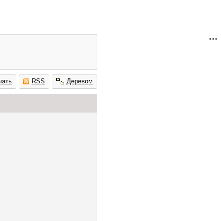
чать
RSS
Деревом