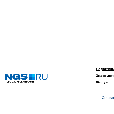
Недвижи
Знакомст
Форум
Оглавл