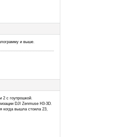
илограмму и выше.
 2 с гоупрошкой.
лизации DJI Zenmuse H3-3D.
4я когда вышла стоила 23,