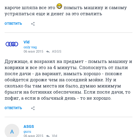
кароче шляпа все это
помыть машину и самому
устряпаться еще и денег за это отвалить
ОТВЕТИТЬ
Vld
only vag
06 мая 2015
ASGS
Дружище, я возразил на предмет - помыть машину и
коврики и все это за 4 минуты. Сполоснуть от пыли
после дачи - да вариант, намыть хорошо - похоже
обойдется дороже чем на соседней мойке. Ну и
сколько бы там места ни было, думаю минимум
брызги на ботинках обеспечены. Если после дачи, то
пофиг, а если в обычный день - то не хорошо.
ОТВЕТИТЬ
ASGS
A
guru
06 мая 2015
Vld