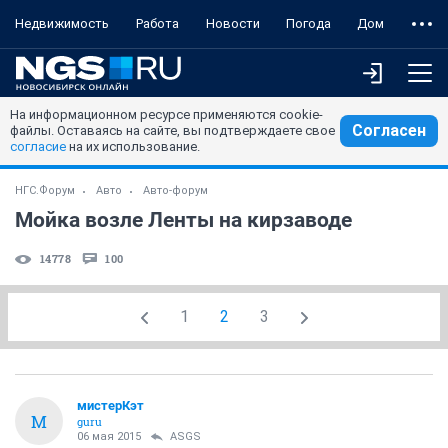
Недвижимость
Работа
Новости
Погода
Дом
На информационном ресурсе применяются cookie-
Согласен
файлы. Оставаясь на сайте, вы подтверждаете свое
согласие
на их использование.
НГС.Форум
Авто
Авто-форум
Мойка возле Ленты на кирзаводе
14778
100
1
2
3
мистерКэт
М
guru
06 мая 2015
ASGS