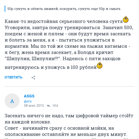
50р сунуть и облить химией, покурить, сунуть еще 50р и смыть
Какая-то недостойная серьезного человека суета
Уговорили, завтра поеду тренироваться. Заначил 500,
поедем с женой и лялем - они будут время засекать
и болеть за меня, а я - пытаться уложиться в
норматив. Мы по той же схеме на лыжах катаемся -
я бегу, жена время засекает, а Володя кричит
"Шипулин, Шипулин!!!". Надеюсь с пяти заходов
натренируюсь и уложусь в 100 рублей
ОТВЕТИТЬ
ASGS
A
guru
08 мая 2015
Vld
Засекать ничего не надо, там цифровой таймер стоИт
на каждой колонке.
Совет - начинайте сразу с основной мойки, на
ополаскивание оставляйте не меньше двух минут.