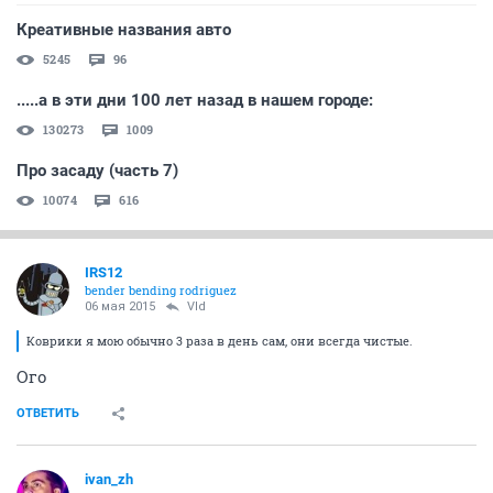
Креативные названия авто
5245
96
.....а в эти дни 100 лет назад в нашем городе:
130273
1009
Про засаду (часть 7)
10074
616
IRS12
bender bending rodriguez
06 мая 2015
Vld
Коврики я мою обычно 3 раза в день сам, они всегда чистые.
Ого
ОТВЕТИТЬ
ivаn_zh