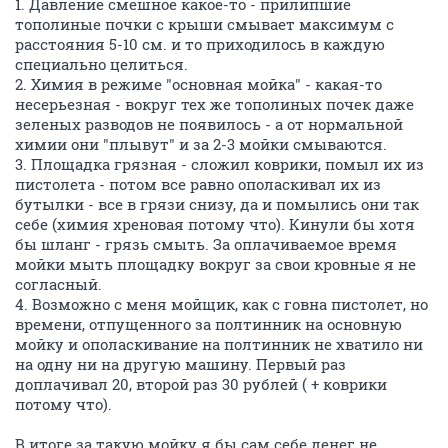
1. Давление смешное какое-то - прилипшие
тополиные почки с крыши смывает максимум с
расстояния 5-10 см. и то приходилось в каждую
специально целиться.
2. Химия в режиме "основная мойка" - какая-то
несерьезная - вокруг тех же тополиных почек даже
зеленых разводов не появилось - а от нормальной
химии они "плывут" и за 2-3 мойки смываются.
3. Площадка грязная - сложил коврики, помыл их из
пистолета - потом все равно ополаскивал их из
бутылки - все в грязи снизу, да и помылись они так
себе (химия хреновая потому что). Кинули бы хотя
бы шланг - грязь смыть. За оплачиваемое время
мойки мыть площадку вокруг за свои кровные я не
согласный.
4. Возможно с меня мойщик, как с говна пистолет, но
времени, отпущенного за полтинник на основную
мойку и ополаскивание на полтинник не хватило ни
на одну ни на другую машину. Первый раз
доплачивал 20, второй раз 30 рублей ( + коврики
потому что).
В итоге за такую мойку я бы сам себе денег не