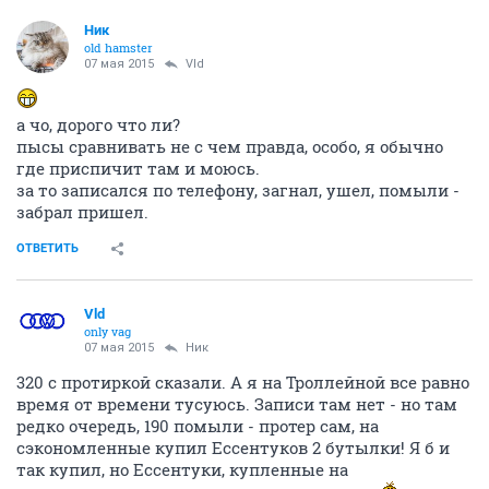
Ник
old hamster
07 мая 2015
Vld
а чо, дорого что ли?
пысы сравнивать не с чем правда, особо, я обычно
где приспичит там и моюсь.
за то записался по телефону, загнал, ушел, помыли -
забрал пришел.
ОТВЕТИТЬ
Vld
only vag
07 мая 2015
Ник
320 с протиркой сказали. А я на Троллейной все равно
время от времени тусуюсь. Записи там нет - но там
редко очередь, 190 помыли - протер сам, на
сэкономленные купил Ессентуков 2 бутылки! Я б и
так купил, но Ессентуки, купленные на