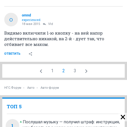
omnd
O
experienced
18 мая 2015
Vld
Видимо включили 1-ю кнопку - на ней напор
действительно никакой, на 2-й - дует так, что
отбивает все махом.
ОТВЕТИТЬ
1
2
3
НГС.Форум
Авто
Авто-форум
ТОП 5
Послушал музыку — получил штраф: инструкция,
1