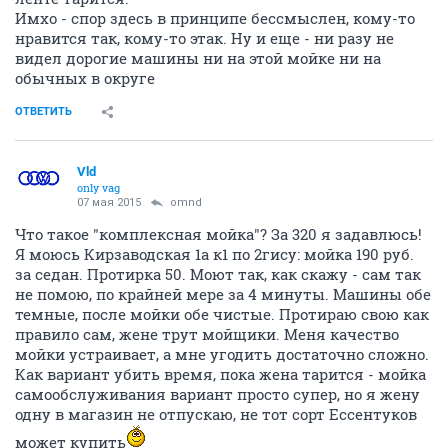
Имхо - спор здесь в принципе бессмыслен, кому-то
нравится так, кому-то этак. Ну и еще - ни разу не
видел дорогие машины ни на этой мойке ни на
обычных в округе
ОТВЕТИТЬ
Vld
only vag
07 мая 2015
omnd
Что такое "комплексная мойка"? За 320 я задавлюсь!
Я моюсь Кирзаводская 1а к1 по 2гису: мойка 190 руб.
за седан. Протирка 50. Моют так, как скажу - сам так
не помою, по крайней мере за 4 минуты. Машины обе
темные, после мойки обе чистые. Протираю свою как
правило сам, жене трут мойщики. Меня качество
мойки устраивает, а мне угодить достаточно сложно.
Как вариант убить время, пока жена тарится - мойка
самообслуживания вариант просто супер, но я жену
одну в магазин не отпускаю, не тот сорт Ессентуков
может купить