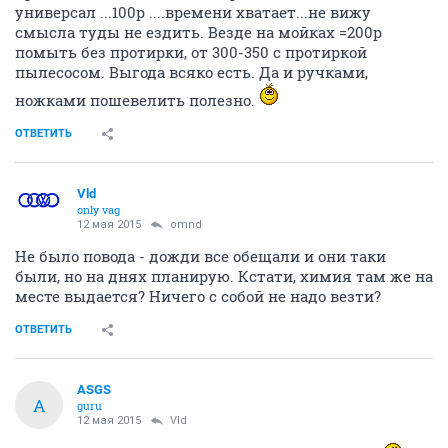
универсал ...100р ....времени хватает...не вижу
смысла туды не ездить. Везде на мойках =200р
помыть без протирки, от 300-350 с протиркой
пылесосом. Выгода всяко есть. Да и ручками,
ножками пошевелить полезно.
ОТВЕТИТЬ
Vld
only vag
12 мая 2015
omnd
Не было повода - дожди все обещали и они таки
были, но на днях планирую. Кстати, химия там же на
месте выдается? Ничего с собой не надо везти?
ОТВЕТИТЬ
ASGS
A
guru
12 мая 2015
Vld