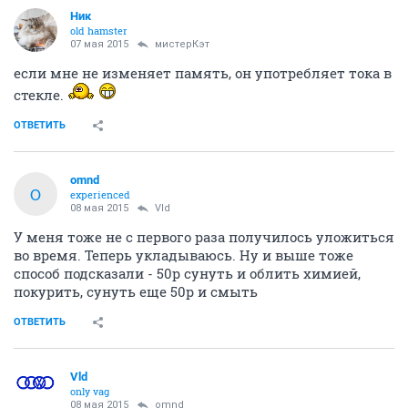
Ник
old hamster
07 мая 2015
мистерКэт
если мне не изменяет память, он употребляет тока в
стекле.
ОТВЕТИТЬ
omnd
O
experienced
08 мая 2015
Vld
У меня тоже не с первого раза получилось уложиться
во время. Теперь укладываюсь. Ну и выше тоже
способ подсказали - 50р сунуть и облить химией,
покурить, сунуть еще 50р и смыть
ОТВЕТИТЬ
Vld
only vag
08 мая 2015
omnd