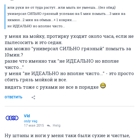
или руки не от туда растут...или мыть не умеешь...(без обид)
универсал СИЛЬНО грязный успеваю на 5 мин помыть....3 мин на
химию...2 мин на обмыв...+ 1 коврик.....
не ИДЕАЛЬНО но вполне чисто...
у меня на мойку, протирку уходит около часа, если не
пылесосить и это седан.
как можно "универсал СИЛЬНО грязный" помыть за
10мин.?
разве что именно так "не ИДЕАЛЬНО но вполне
чисто..."
у меня "не ИДЕАЛЬНО но вполне чисто..." - это просто
сбить грязь мойкой и все.
видать тоже с руками не все в порядке
ОТВЕТИТЬ
Vld
only vag
17 мая 2015
Helg
Ну штаны и ноги у меня таки были сухие и чистые,