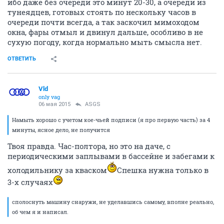
ибо даже без очереди это минут 20-30, а очереди из
тунеядцев, готовых стоять по нескольку часов в
очереди почти всегда, а так заскочил мимоходом
окна, фары отмыл и двинул дальше, особливо в не
сухую погоду, когда нормально мыть смысла нет.
ОТВЕТИТЬ
Vld
only vag
06 мая 2015
ASGS
Намыть хорошо с учетом кое-чьей подписи (я про первую часть) за 4
минуты, ясное дело, не получится
Твоя правда. Час-полтора, но это на даче, с
периодическими заплывами в бассейне и забегами к
холодильнику за кваском
Спешка нужна только в
3-х случаях
сполоснуть машину снаружи, не уделавшись самому, вполне реально,
об чем я и написал.