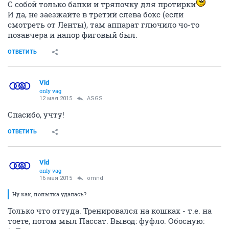
С собой только бапки и тряпочку для протирки
И да, не заезжайте в третий слева бокс (если
смотреть от Ленты), там аппарат глючило чо-то
позавчера и напор фиговый был.
ОТВЕТИТЬ
Vld
only vag
12 мая 2015
ASGS
Спасибо, учту!
ОТВЕТИТЬ
Vld
only vag
16 мая 2015
omnd
Ну как, попытка удалась?
Только что оттуда. Тренировался на кошках - т.е. на
тоете, потом мыл Пассат. Вывод: фуфло. Обосную: