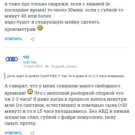
я тоже про только снаружи. если с химией (в
последнее время) то около 30мин. если с губкой то
минут 40 или более.
надо будет в следующую мойку сделать
хронометраж
ОТВЕТИТЬ
Vld
only vag
17 мая 2015
Андрей_Саныч
речь идет и мойке СнАРУЖЕ !!! так то я дома и по 2-3 часа намываю...
А говорят, что у меня слишком много свободного
времени!
Это с неполной разборкой-сборкой что
ли 2-3 часа? Я даже когда в процессе колеса изнутри
мою (со снятием, естественно) и помощью сына (+20
минут) и то в 1,5 часа укладываюсь. Без АВД и химии:
шлангом сбил, губкой с фэйри помусолил, пену
смыл, протер.
ОТВЕТИТЬ