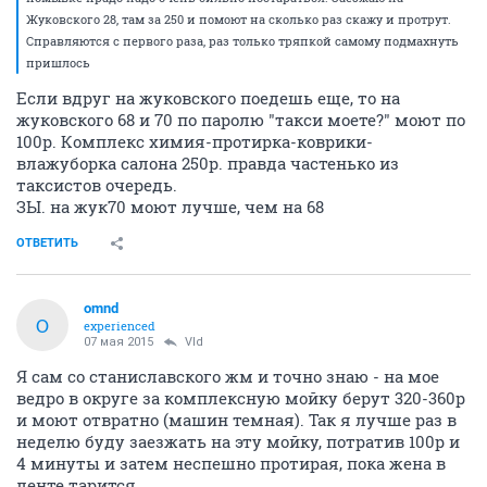
Жуковского 28, там за 250 и помоют на сколько раз скажу и протрут.
Справляются с первого раза, раз только тряпкой самому подмахнуть
пришлось
Если вдруг на жуковского поедешь еще, то на
жуковского 68 и 70 по паролю "такси моете?" моют по
100р. Комплекс химия-протирка-коврики-
влажуборка салона 250р. правда частенько из
таксистов очередь.
ЗЫ. на жук70 моют лучше, чем на 68
ОТВЕТИТЬ
omnd
O
experienced
07 мая 2015
Vld
Я сам со станиславского жм и точно знаю - на мое
ведро в округе за комплексную мойку берут 320-360р
и моют отвратно (машин темная). Так я лучше раз в
неделю буду заезжать на эту мойку, потратив 100р и
4 минуты и затем неспешно протирая, пока жена в
ленте тарится.