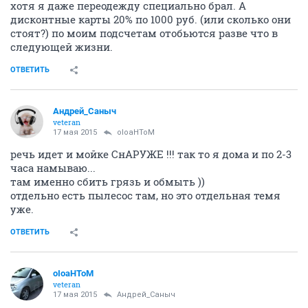
хотя я даже переодежду специально брал. А
дисконтные карты 20% по 1000 руб. (или сколько они
стоят?) по моим подсчетам отобьются разве что в
следующей жизни.
ОТВЕТИТЬ
Андрей_Саныч
veteran
17 мая 2015
oIoaHToM
речь идет и мойке СнАРУЖЕ !!! так то я дома и по 2-3
часа намываю...
там именно сбить грязь и обмыть ))
отдельно есть пылесос там, но это отдельная темя
уже.
ОТВЕТИТЬ
oIoaHToM
veteran
17 мая 2015
Андрей_Саныч