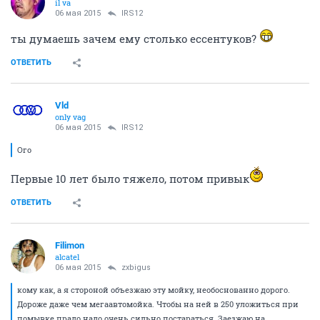
il va
06 мая 2015
IRS12
ты думаешь зачем ему столько ессентуков?
ОТВЕТИТЬ
Vld
only vag
06 мая 2015
IRS12
Ого
Первые 10 лет было тяжело, потом привык
ОТВЕТИТЬ
Filimon
alcatel
06 мая 2015
zxbigus
кому как, а я стороной объезжаю эту мойку, необоснованно дорого.
Дороже даже чем мегаавтомойка. Чтобы на ней в 250 уложиться при
помывке прадо надо очень сильно постараться. Заезжаю на