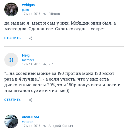
zxbigus
guru
17 мая 2015
Filimon
да зынаю я. мыл и сам у них. Мойщик один был, а
места два. Сделал все. Сколько отдал - секрет
ОТВЕТИТЬ
Helg
H
member
17 мая 2015
Vld
"...на соседней мойке за 190 против моих 130 моют
раза в 4 лучше..", - а если учесть, что у них есть
дисконтные карты 20%, то и 150р получится и ноги и
низ штанов сухие и чистые ))
ОТВЕТИТЬ
oIoaHToM
veteran
17 мая 2015
Андрей_Саныч