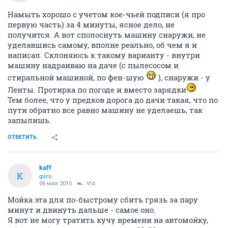
Намыть хорошо с учетом кое-чьей подписи (я про
первую часть) за 4 минуты, ясное дело, не
получится. А вот сполоснуть машину снаружи, не
уделавшись самому, вполне реально, об чем я и
написал. Склоняюсь к такому варианту - внутри
машину надраиваю на даче (с пылесосом и
стиральной машиной, по фен-шую
), снаружи - у
Ленты. Протирка по погоде и вместо зарядки
Тем более, что у предков дорога до дачи такая, что по
пути обратно все равно машину не уделаешь, так
запылишь.
ОТВЕТИТЬ
kaff
K
guru
06 мая 2015
Vld
Мойка эта для по-быстрому сбить грязь за пару
минут и двинуть дальше - самое оно.
Я вот не могу тратить кучу времени на автомойку,