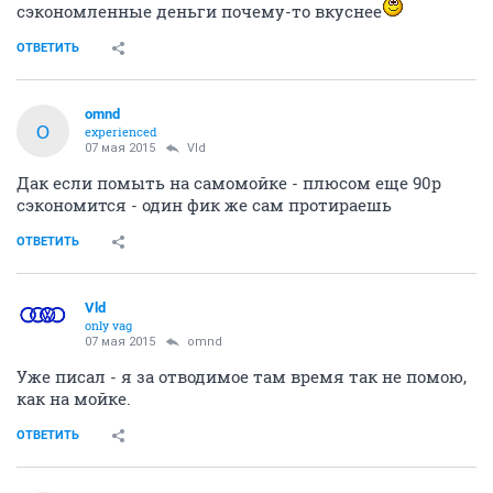
сэкономленные деньги почему-то вкуснее
ОТВЕТИТЬ
omnd
O
experienced
07 мая 2015
Vld
Дак если помыть на самомойке - плюсом еще 90р
сэкономится - один фик же сам протираешь
ОТВЕТИТЬ
Vld
only vag
07 мая 2015
omnd
Уже писал - я за отводимое там время так не помою,
как на мойке.
ОТВЕТИТЬ