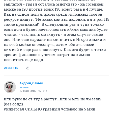
заплатил - грязи осталось многовато - на соседней
мойке за 190 против моих 130 моют раза в 4 лучше.
Как на одном популярном среди истинных поэтов
ресурсе пишут: "Не знаю, как вы, падонки, а я в рот П5
такие праздники!". В следующий раз я туда только
если долго будет нечего делать и/или машина будет
чистая - так, пыль смахнуть - в этом случае самое
оно. Или еще вариант выклянчить в Игоря химии и
на этой мойке ополоснуть, затем облить своей
химией и еще раз ополоснуть. Как это будет с точки
зрения финансов с учетом затрат на химию -
посчитать еще надо.
ОТВЕТИТЬ
Андрей_Саныч
veteran
17 мая 2015
Vld
или руки не от туда растут...или мыть не умеешь...
(без обид)
универсал СИЛЬНО грязный успеваю на 5 мин