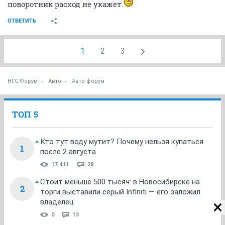
поворотник расход не укажет.
ОТВЕТИТЬ
1
2
3
НГС.Форум
Авто
Авто-форум
ТОП 5
Кто тут воду мутит? Почему нельзя купаться
1
после 2 августа
17 411
28
Стоит меньше 500 тысяч: в Новосибирске на
2
торги выставили серый Infiniti — его заложил
владелец
0
13