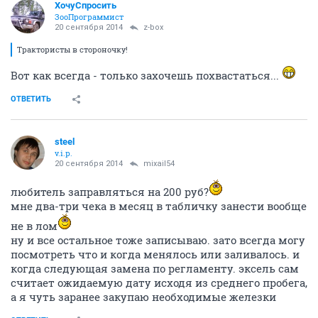
ХочуСпросить
ЗооПрограммист
20 сентября 2014
z-box
Трактористы в стороночку!
Вот как всегда - только захочешь похвастаться...
ОТВЕТИТЬ
steel
v.i.p.
20 сентября 2014
mixail54
любитель заправляться на 200 руб?
мне два-три чека в месяц в табличку занести вообще
не в лом
ну и все остальное тоже записываю. зато всегда могу
посмотреть что и когда менялось или заливалось. и
когда следующая замена по регламенту. эксель сам
считает ожидаемую дату исходя из среднего пробега,
а я чуть заранее закупаю необходимые железки