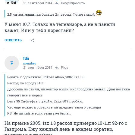
21 сентября 2014
ХочуСпросить
2.5 литра, машинка больше 2т. весом. Фотал зимой
У меня 10,7. Только на телевизоре, а не в панели
кажет. Или у тебя дорестайл?
ОТВЕТИТЬ
fdn
F
member
21 сентября 2014
Plus
Ребята, подскажите. Тойота allion, 2002, 1zz 1.8
Расход по городу 14 л.
Дроссель чистили, инжектор мыли, кислородник менял. Диагностика
говорит все в норме.
Бенз 95 Сибнефть, Лукойл. Езда 50% пробки.
Что еще можно проверить на предмет такого расхода?
P.S. Не пинайте если тема уже была...
На премке 2005, 1zz 1.8 расход примерно 10-11л 92-го с
Газпрома. Ежу каждый день в академ обратно,