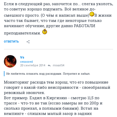
Если в следующий раз, захочется по... слегка уколоть,
то советую хорошо подумать. Всё великое до-
смешного просто. (О чём я написал выше)
В жизни
часто так бывает, что там где некоторые только
начинают обучение, другие давно РАБОТАЛИ
преподавателями.
ОТВЕТИТЬ
Vs
censored
20 сентября 2014
mixail54
Не любитель плакать над расходами. Потратил и забыл.
Мониторинг расхода тем хорош, что его повышение
говорит о какой-либо неисправности - своеобразный
ревожный звоночек.
Вот пример. Ездил в Киргизию - смотрю 11,5 по
трассе - что-то не так (ессно замеры не по 200р и
сколько проехал, а полными баками). Встал на
кемпинге - слишком малый зазор в задних