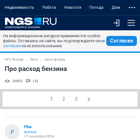
Недвижимость
Работа
Новости
Погода
Дом
На информационном ресурсе применяются cookie-
Согласен
файлы. Оставаясь на сайте, вы подтверждаете свое
согласие
на их использование.
НГС.Форум
Авто
Авто-форум
Про расход бензина
10653
115
1
2
3
Plus
P
activist
17 сентября 2014