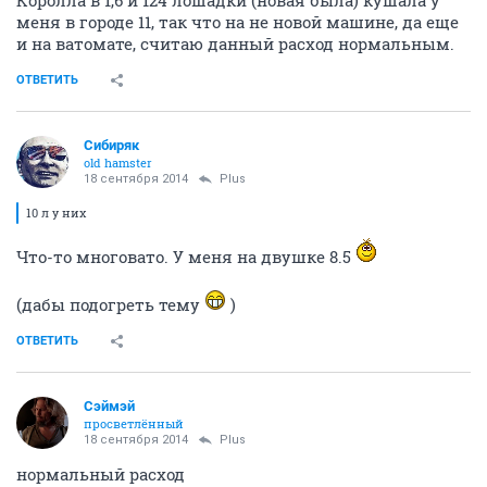
Королла в 1,6 и 124 лошадки (новая была) кушала у
меня в городе 11, так что на не новой машине, да еще
и на ватомате, считаю данный расход нормальным.
ОТВЕТИТЬ
Сибиряк
old hamster
18 сентября 2014
Plus
10 л у них
Что-то многовато. У меня на двушке 8.5
(дабы подогреть тему
)
ОТВЕТИТЬ
Сэймэй
просветлённый
18 сентября 2014
Plus
нормальный расход