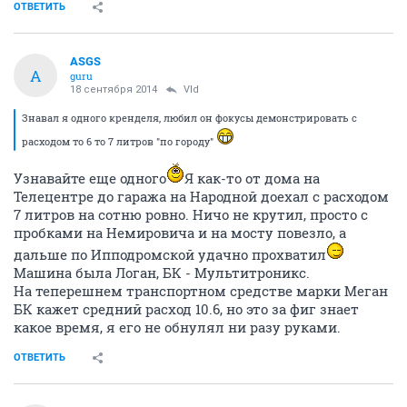
ОТВЕТИТЬ
ASGS
A
guru
18 сентября 2014
Vld
Знавал я одного кренделя, любил он фокусы демонстрировать с
расходом то 6 то 7 литров "по городу"
Узнавайте еще одного
Я как-то от дома на
Телецентре до гаража на Народной доехал с расходом
7 литров на сотню ровно. Ничо не крутил, просто с
пробками на Немировича и на мосту повезло, а
дальше по Ипподромской удачно прохватил
Машина была Логан, БК - Мультитроникс.
На теперешнем транспортном средстве марки Меган
БК кажет средний расход 10.6, но это за фиг знает
какое время, я его не обнулял ни разу руками.
ОТВЕТИТЬ