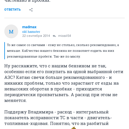
частенько в пробках.
ОТВЕТИТЬ
madmax
M
old hamster
22 сентября 2014
mixail54
То же самое со свечами - езжу не столько, сколько рекомендовано, а
меньше. КаКчество нашего бензина не позволяет ездить на них
рекомендованные пробеги. Так-же по маслу.
Ну расскажите, что с нашим бензином не так,
особенно если его покупать на одной выбранной сети
АЗС? Катаю свечи больше рекомендованного - и
никаких проблем, только что зарастают от езды на
невысоких оборотах в пробках - приходится
периодически прохватывать. А расход при этом не
меняется.
Поддержу Владимира - расход - интегральный
показатель исправности ТС в части - двигатель-
топливная-ходовая. Понятно, что на разбитый