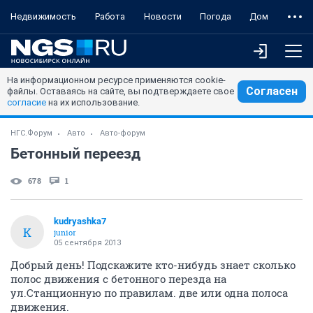
Недвижимость
Работа
Новости
Погода
Дом
На информационном ресурсе применяются cookie-
Согласен
файлы. Оставаясь на сайте, вы подтверждаете свое
согласие
на их использование.
НГС.Форум
Авто
Авто-форум
Бетонный переезд
678
1
kudryashka7
K
junior
05 сентября 2013
Добрый день! Подскажите кто-нибудь знает сколько
полос движения с бетонного перезда на
ул.Станционную по правилам. две или одна полоса
движения.