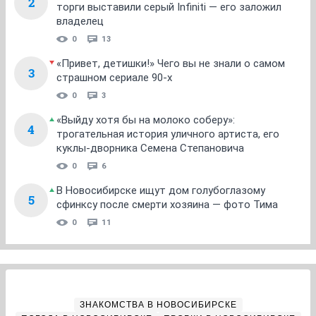
2
торги выставили серый Infiniti — его заложил
владелец
0
13
«Привет, детишки!» Чего вы не знали о самом
3
страшном сериале 90-х
0
3
«Выйду хотя бы на молоко соберу»:
4
трогательная история уличного артиста, его
куклы-дворника Семена Степановича
0
6
В Новосибирске ищут дом голубоглазому
5
сфинксу после смерти хозяина — фото Тима
0
11
ЗНАКОМСТВА В НОВОСИБИРСКЕ