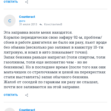
ОТВЕТИТЬ
Counteract
C
guru
31 июля 2013
КонстантинВ
Эта заправка возле меня находятся.
Кормлю периодически свою зафиру 92-м, проблем/
сбоев в работе двигателя не было ни разу, льют вроде
без обмана (несколько раз заливал в канистру 10-ти
литровую, и комп в авто показывает точно).
Запах бензина раньше напрягал (толи спиртом, толи
газолином, толи еще непонятно чем - но не
бензином). Но в последнее время (после того как они
мальчишек со стрелочками и ценой на перекрестках
стали выставлять) запах обычного бензина.
Жалоб от соседей по гаражам ни разу не слышал,
почти все заливаются на этой заправке.
ОТВЕТИТЬ
Counteract