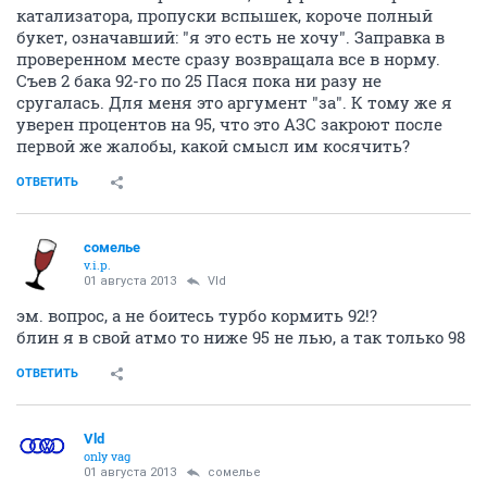
катализатора, пропуски вспышек, короче полный
букет, означавший: "я это есть не хочу". Заправка в
проверенном месте сразу возвращала все в норму.
Съев 2 бака 92-го по 25 Пася пока ни разу не
сругалась. Для меня это аргумент "за". К тому же я
уверен процентов на 95, что это АЗС закроют после
первой же жалобы, какой смысл им косячить?
ОТВЕТИТЬ
сомелье
v.i.p.
01 августа 2013
Vld
эм. вопрос, а не боитесь турбо кормить 92!?
блин я в свой атмо то ниже 95 не лью, а так только 98
ОТВЕТИТЬ
Vld
only vag
01 августа 2013
сомелье