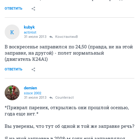
ОТВЕТИТЬ
kubyk
K
activist
31 июля 2013
КонстантинВ
В воскресенье заправился по 24,50 (правда, не на этой
заправке, на другой) - полет нормальный
(двигатель К24А1)
ОТВЕТИТЬ
demien
since 2002
31 июля 2013
Counteract
*Приврал паренек, открылись они прошлой осенью,
года еще нет.*
Вы уверены, что тут об одной и той же заправке речь?
Я на этой заправке в 2008-м году ещё заправлялся.