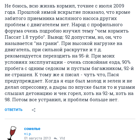
Не боюсь, всю жизнь кормил, точнее с июля 2009
года. Прошлой зимой вскрытие показало, что кроме
забитого приемника масляного насоса других
проблем с двигателем нет. Народ с профильного
форума очень подробно изучил тему "чем кормить
Пассат 1.8 турбо". Вывод: 92 допустим, но, он, что
называется "на грани". При высокой нагрузке на
двигатель, при сильной раскрутке и т.д.
рекомендуется переходить на 95-й. При моих
условиях эксплуатации - очень спокойная езда, 90%
пробега с одним седоком и пустым багажником, 92-й
не страшен. К тому же я писал - чуть что, Пася
предупреждает. Когда я еще был молод и зелен и не
делал опрессовку, а дыры по впуске были то и ушами
слышал детонацию и чек горел, хоть на 92-м, хоть на
98. Потом все устранил, и проблем больше нет.
ОТВЕТИТЬ
сомелье
v.i.p.
01 августа 2013
Vld