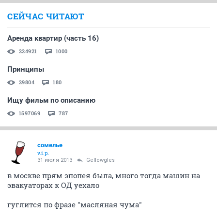
СЕЙЧАС ЧИТАЮТ
Аренда квартир (часть 16)
224921
1000
Принципы
29804
180
Ищу фильм по описанию
1597069
787
сомелье
v.i.p.
31 июля 2013
Gellowgles
в москве прям эпопея была, много тогда машин на
эвакуаторах к ОД уехало
гуглится по фразе "масляная чума"