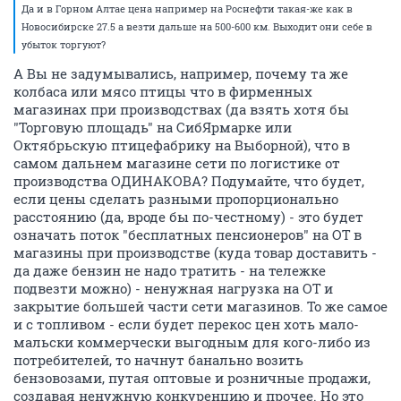
Да и в Горном Алтае цена например на Роснефти такая-же как в
Новосибирске 27.5 а везти дальше на 500-600 км. Выходит они себе в
убыток торгуют?
А Вы не задумывались, например, почему та же
колбаса или мясо птицы что в фирменных
магазинах при производствах (да взять хотя бы
"Торговую площадь" на СибЯрмарке или
Октябрьскую птицефабрику на Выборной), что в
самом дальнем магазине сети по логистике от
производства ОДИНАКОВА? Подумайте, что будет,
если цены сделать разными пропорционально
расстоянию (да, вроде бы по-честному) - это будет
означать поток "бесплатных пенсионеров" на ОТ в
магазины при производстве (куда товар доставить -
да даже бензин не надо тратить - на тележке
подвезти можно) - ненужная нагрузка на ОТ и
закрытие большей части сети магазинов. То же самое
и с топливом - если будет перекос цен хоть мало-
мальски коммерчески выгодным для кого-либо из
потребителей, то начнут банально возить
бензовозами, путая оптовые и розничные продажи,
создавая ненужную конкуренцию и прочее. Но это