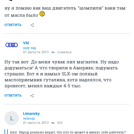
ну я помню как ваш двигатель "шомпили" каки там
от масла было
ОТВЕТИТЬ
Vld
only vag
01 августа 2013
сомелье
Ну так вот. До меня чувак лил магнатек. Ну надо
додуматься! А что творили в Америке, подумать
страшно. Вот я и намыл SLX-ом полный
маслоприемник гуталина, хотя надеялся, что
пронесет, менял каждые 4-5 тыс.
ОТВЕТИТЬ
Limansky
L
veteran
01 августа 2013
Vld
ннп. Народ реально верит, что кто-то может в минус себе работать?