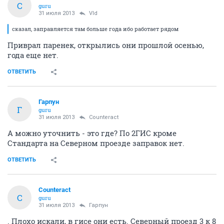
C
guru
31 июля 2013
Vld
сказал, заправляется там больше года ибо работает рядом
Приврал паренек, открылись они прошлой осенью,
года еще нет.
ОТВЕТИТЬ
Гарпун
Г
guru
31 июля 2013
Counteract
А можно уточнить - это где? По 2ГИС кроме
Стандарта на Северном проезде заправок нет.
ОТВЕТИТЬ
Counteract
C
guru
31 июля 2013
Гарпун
. Плохо искали, в гисе они есть. Северный проезд 3 к 8