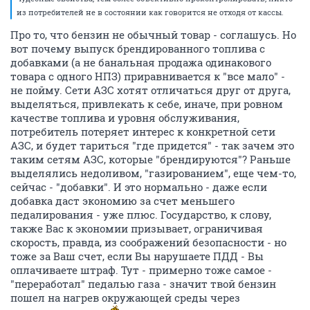
из потребителей не в состоянии как говорится не отходя от кассы.
Про то, что бензин не обычный товар - соглашусь. Но
вот почему выпуск брендированного топлива с
добавками (а не банальная продажа одинакового
товара с одного НПЗ) приравнивается к "все мало" -
не пойму. Сети АЗС хотят отличаться друг от друга,
выделяться, привлекать к себе, иначе, при ровном
качестве топлива и уровня обслуживания,
потребитель потеряет интерес к конкретной сети
АЗС, и будет тариться "где придется" - так зачем это
таким сетям АЗС, которые "брендируются"? Раньше
выделялись недоливом, "газированием", еще чем-то,
сейчас - "добавки". И это нормально - даже если
добавка даст экономию за счет меньшего
педалирования - уже плюс. Государство, к слову,
также Вас к экономии призывает, ограничивая
скорость, правда, из соображений безопасности - но
тоже за Ваш счет, если Вы нарушаете ПДД - Вы
оплачиваете штраф. Тут - примерно тоже самое -
"переработал" педалью газа - значит твой бензин
пошел на нагрев окружающей среды через