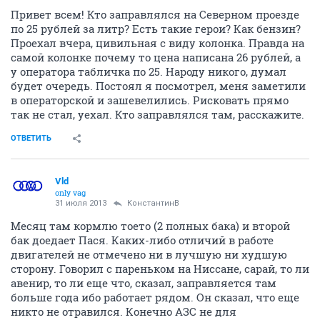
Привет всем! Кто заправлялся на Северном проезде
по 25 рублей за литр? Есть такие герои? Как бензин?
Проехал вчера, цивильная с виду колонка. Правда на
самой колонке почему то цена написана 26 рублей, а
у оператора табличка по 25. Народу никого, думал
будет очередь. Постоял я посмотрел, меня заметили
в операторской и зашевелились. Рисковать прямо
так не стал, уехал. Кто заправлялся там, расскажите.
ОТВЕТИТЬ
Vld
only vag
31 июля 2013
КонстантинВ
Месяц там кормлю тоето (2 полных бака) и второй
бак доедает Пася. Каких-либо отличий в работе
двигателей не отмечено ни в лучшую ни худшую
сторону. Говорил с пареньком на Ниссане, сарай, то ли
авенир, то ли еще что, сказал, заправляется там
больше года ибо работает рядом. Он сказал, что еще
никто не отравился. Конечно АЗС не для