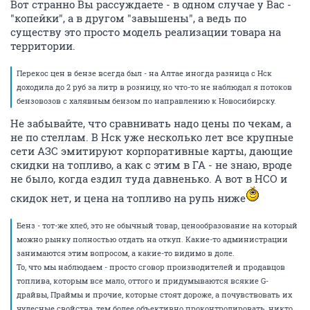
Вот странно Вы рассуждаете - в одном случае у Вас -
"копейки", а в другом "завышены", а ведь по
существу это просто модель реализации товара на
территории.
Перекос цен в бензе всегда был - на Алтае иногда разница с Нск
доходила до 2 руб за литр в розницу, но что-то не наблюдал я потоков
бензовозов с халявным бензом по направлению к Новосибирску.
Не забывайте, что сравнивать надо цены по чекам, а
не по стеллам. В Нск уже несколько лет все крупные
сети АЗС эмитируют корпоративные карты, дающие
скидки на топливо, а как с этим в ГА - не знаю, вроде
не было, когда ездил туда давненько. А вот в НСО и
скидок нет, и цена на топливо на рупь ниже
Бенз - тот-же хлеб, это не обычный товар, ценообразование на который
можно рынку полностью отдать на откуп. Какие-то администрации
занимаются этим вопросом, а какие-то видимо в доле.
То, что мы наблюдаем - просто сговор производителей и продавцов
топлива, которым все мало, оттого и придумываются всякие G-
драйвы, Праймы и прочие, которые стоят дороже, а почувствовать их
чудесные свойства, тем более объективно проконтролировать, никто