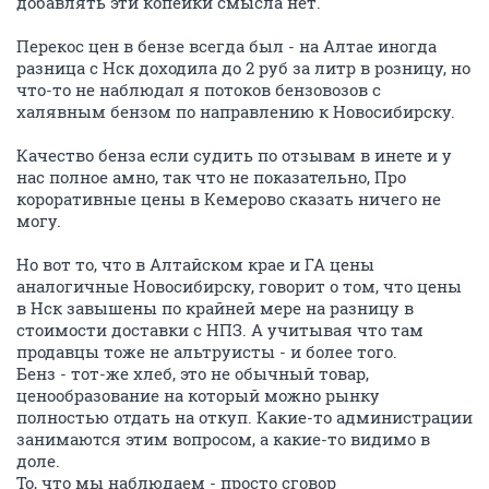
добавлять эти копейки смысла нет.
Перекос цен в бензе всегда был - на Алтае иногда
разница с Нск доходила до 2 руб за литр в розницу, но
что-то не наблюдал я потоков бензовозов с
халявным бензом по направлению к Новосибирску.
Качество бенза если судить по отзывам в инете и у
нас полное амно, так что не показательно, Про
короративные цены в Кемерово сказать ничего не
могу.
Но вот то, что в Алтайском крае и ГА цены
аналогичные Новосибирску, говорит о том, что цены
в Нск завышены по крайней мере на разницу в
стоимости доставки с НПЗ. А учитывая что там
продавцы тоже не альтруисты - и более того.
Бенз - тот-же хлеб, это не обычный товар,
ценообразование на который можно рынку
полностью отдать на откуп. Какие-то администрации
занимаются этим вопросом, а какие-то видимо в
доле.
То, что мы наблюдаем - просто сговор