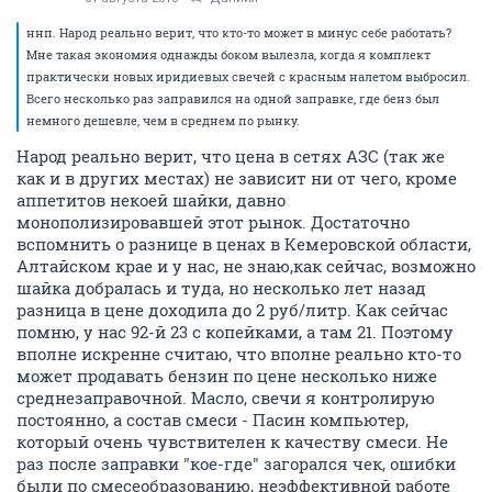
ннп. Народ реально верит, что кто-то может в минус себе работать?
Мне такая экономия однажды боком вылезла, когда я комплект
практически новых иридиевых свечей с красным налетом выбросил.
Всего несколько раз заправился на одной заправке, где бенз был
немного дешевле, чем в среднем по рынку.
Народ реально верит, что цена в сетях АЗС (так же
как и в других местах) не зависит ни от чего, кроме
аппетитов некоей шайки, давно
монополизировавшей этот рынок. Достаточно
вспомнить о разнице в ценах в Кемеровской области,
Алтайском крае и у нас, не знаю,как сейчас, возможно
шайка добралась и туда, но несколько лет назад
разница в цене доходила до 2 руб/литр. Как сейчас
помню, у нас 92-й 23 с копейками, а там 21. Поэтому
вполне искренне считаю, что вполне реально кто-то
может продавать бензин по цене несколько ниже
среднезаправочной. Масло, свечи я контролирую
постоянно, а состав смеси - Пасин компьютер,
который очень чувствителен к качеству смеси. Не
раз после заправки "кое-где" загорался чек, ошибки
были по смесеобразованию, неэффективной работе