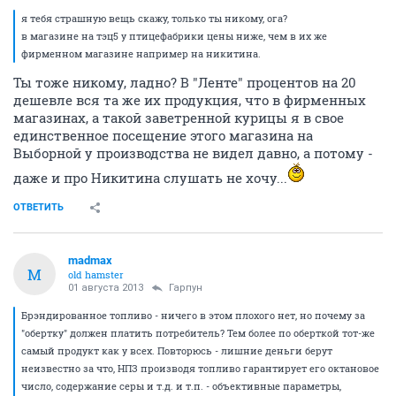
я тебя страшную вещь скажу, только ты никому, ога?
в магазине на тэц5 у птицефабрики цены ниже, чем в их же
фирменном магазине например на никитина.
Ты тоже никому, ладно? В "Ленте" процентов на 20
дешевле вся та же их продукция, что в фирменных
магазинах, а такой заветренной курицы я в свое
единственное посещение этого магазина на
Выборной у производства не видел давно, а потому -
даже и про Никитина слушать не хочу...
ОТВЕТИТЬ
madmax
M
old hamster
01 августа 2013
Гарпун
Брэндированное топливо - ничего в этом плохого нет, но почему за
"обертку" должен платить потребитель? Тем более по оберткой тот-же
самый продукт как у всех. Повторюсь - лишние деньги берут
неизвестно за что, НПЗ производя топливо гарантирует его октановое
число, содержание серы и т.д. и т.п. - объективные параметры,