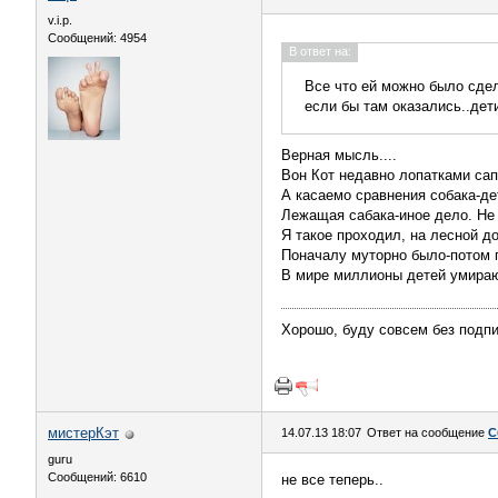
v.i.p.
Сообщений: 4954
В ответ на:
Все что ей можно было сдел
если бы там оказались..дет
Верная мысль....
Вон Кот недавно лопатками сап
А касаемо сравнения собака-де
Лежащая сабака-иное дело. Не 
Я такое проходил, на лесной до
Поначалу муторно было-потом 
В мире миллионы детей умирают
Хорошо, буду совсем без подпи
мистерКэт
14.07.13 18:07
Ответ на сообщение
С
guru
Сообщений: 6610
не все теперь..