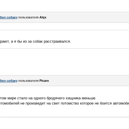
бил собаку
пользователя
Alqx
ают, а я бы из за собак расстраивался.
бил собаку
пользователя
Picaro
этом мире стало на одного бродячего хищника меньше.
втомобилей не произведет на свет потомство которое не боится автомоби