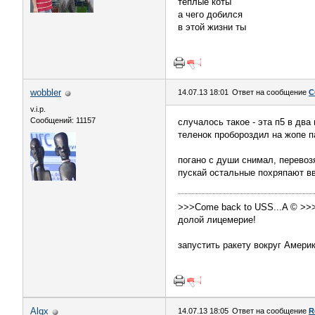
тёплые коты
а чего добился
в этой жизни ты
wobbler
14.07.13 18:01
Ответ на сообщение
С
v.i.p.
Сообщений: 11157
случалось такое - эта п5 в два
теленок пробороздил на жопе п
погано с души снимал, перевоз
пускай остальные похряпают в
>>>Come back to USS...A © >>
долой лицемерие!
запустить ракету вокруг Амери
Alqx
14.07.13 18:05
Ответ на сообщение
R