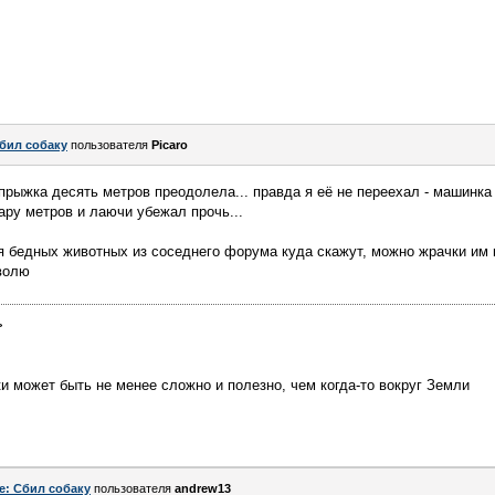
бил собаку
пользователя
Picaro
 прыжка десять метров преодолела... правда я её не переехал - машинка
ару метров и лаючи убежал прочь...
я бедных животных из соседнего форума куда скажут, можно жрачки им 
волю
>
ки может быть не менее сложно и полезно, чем когда-то вокруг Земли
e: Сбил собаку
пользователя
andrew13