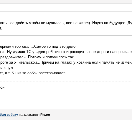
ать - ее добить чтобы не мучалась, все не жилец. Наука на будущее. Ду
и.
ерными торговал...Самое то под это дело.
ти...Ну думаю ТС увидев ребятишек играющих возле дороги наверняка е
раздражитель. Потому и получилось так.
роге за Учительской...Причем на глазах у хозяина если память не изменя
плюнул.
, а я бы из за собак расстраивался.
си.
бил собаку
пользователя
Picaro