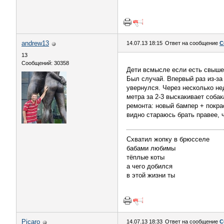
andrew13
14.07.13 18:15
Ответ на сообщение
С
13
Сообщений: 30358
Дети всмысле если есть свыше,
Был случай. Впервый раз из-за
увернулся. Через несколько не
метра за 2-3 выскакивает соба
ремонта: новый бампер + покрас
видно стараюсь брать правее, 
Схватил жопку в брюсселе
бабами любимы
тёплые коты
а чего добился
в этой жизни ты
Picaro
14.07.13 18:33
Ответ на сообщение
С