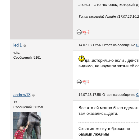
эгоист - это человек, который 
Топик закрыл(а) Артём (17.07.13 10:2
ledi1
14.07.13 17:56
Ответ на сообщение
С
v.i.p.
Сообщений: 5161
да..история..но если , дейс
видимо, не научили жизни её со
andrew13
14.07.13 17:58
Ответ на сообщение
С
13
Сообщений: 30358
Все что ей можно было сделать
там оказались..дети.
Схватил жопку в брюсселе
бабами любимы