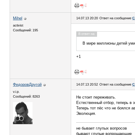
Mihel
14.07.13 20:20
Ответ на сообщение
С
activist
Сообщений: 195
В ответ на:
В мире миллионы детей умир
+1
ФедоровДругой
14.07.13 20:52
Ответ на сообщение
С
v.i.p.
Сообщений: 8263
Не стоит переживать.
Естественный отбор, теперь в 
Теперь тот пёс что не боялся а
Эволюция.
не бывает глупых вопросов
бывают глупые вопрошающие