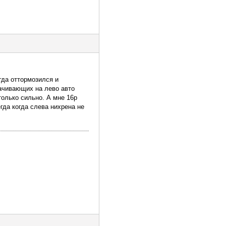
гда оттормозился и
рачивающих на лево авто
только сильно. А мне 16р
гда когда слева нихрена не