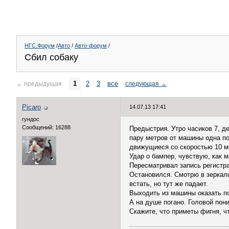
НГС.Форум
/
Авто
/
Авто-форум
/
Сбил собаку
1
2
3
все
←
предыдущая
следующая
→
Picaro
14.07.13 17:41
гундос
Сообщений: 16288
Предыстрия. Утро часиков 7, де
пару метров от машины одна под
движущиеся со скоростью 10 ме
Удар о бампер, чувствую, как 
Пересматривал запись регистра
Остановился. Смотрю в зеркало
встать, но тут же падает.
Выходить из машины оказать п
А на душе погано. Головой пони
Скажите, что приметы фигня, ч