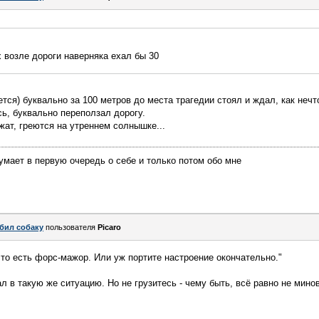
 возле дороги наверняка ехал бы 30
ется) буквально за 100 метров до места трагедии стоял и ждал, как нечто
ь, буквально переползал дорогу.
жат, греются на утреннем солнышке...
думает в первую очередь о себе и только потом обо мне
бил собаку
пользователя
Picaro
что есть форс-мажор. Или уж портите настроение окончательно."
 в такую же ситуацию. Но не грузитесь - чему быть, всё равно не минов