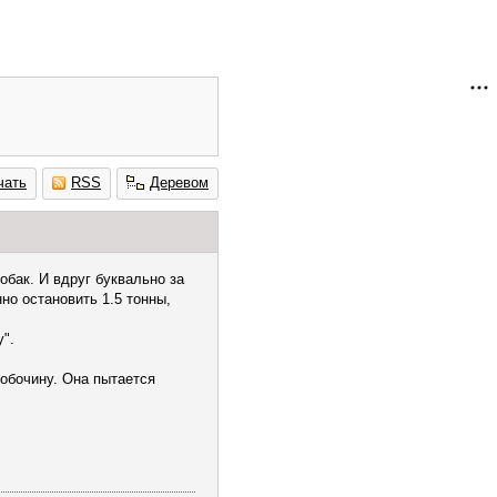
чать
RSS
Деревом
обак. И вдруг буквально за
но остановить 1.5 тонны,
".
 обочину. Она пытается