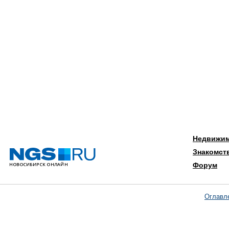
Недвижи
Знакомст
Форум
Оглавл