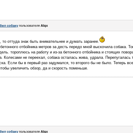
бил собаку
пользователя
Alqx
 то оттуда знак быть внимательнее и думать заранее.
 бетонного отбойника метров за десть передо мной выскочила собака. То
дель. тороплюсь на работу и из-за бетонного отбойника и стоящих пово
ка. Колесами не переехал, собака осталась жива, удрала. Перепугалась 
ка. Если бы в первый раз задумался, то второго бы не было. Теперь все
чтобы увеличить обзор, да и скорость поменьше.
бил собаку
пользователя
Alqx