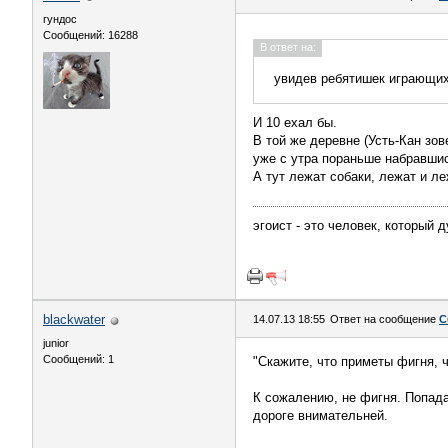
гундос
Сообщений: 16288
В ответ на:
увидев ребятишек играющих
И 10 ехал бы.
В той же деревне (Усть-Кан зов
уже с утра пораньше набравшис
А тут лежат собаки, лежат и ле
эгоист - это человек, который 
blackwater
14.07.13 18:55
Ответ на сообщение
С
junior
Сообщений: 1
"Скажите, что приметы фигня, 
К сожалению, не фигня. Попадал
дороге внимательней.