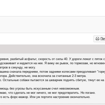
Пе
ревня, разбитый асфальт, скорость от силы 40. У дороги лежат с пяток с
скакивает и кидается на нее. Я вижу ее рывок, по тормозам, но мгновен
тров в секунду, не могу.
машина сначала передними, потом задними колесами преодолевает "горку
тора. Действительно, она вскочила за считанные 2-3 метра.
. Остальные собаки пытаются за шкварник поднять сбитую, тянут ее на
омощь без угрозы быть искусанным счел невозможным.
маю, что сделать не мог ничего, не мог предотвратить. Но погано.
то есть форс-мажор. Или уж портите настроение окончательно.