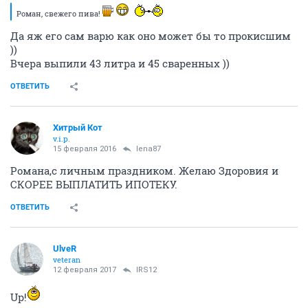
Роман, свежего пива!
Да яж его сам варю как оно может бы то прокисшим
))
Вчера выпили 43 литра и 45 сваренных ))
ОТВЕТИТЬ
Хитрый Кот
v.i.p.
15 февраля 2016
lena87
Романа,с личным праздником. Желаю Здоровия и
СКОРЕЕ ВЫПЛАТИТЬ ИПОТЕКУ.
ОТВЕТИТЬ
UlveR
veteran
12 февраля 2017
IRS12
Up!