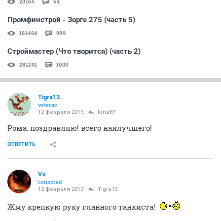
23165
64
Промфинстрой - Зорге 275 (часть 5)
161464
999
Строймастер (Что творится) (часть 2)
281201
1000
Tigra13
veteran
12 февраля 2013
lena87
Рома, поздравляю! всего наилучшего!
ОТВЕТИТЬ
Vs
censored
12 февраля 2013
Tigra13
Жму крепкую руку главного танкиста!