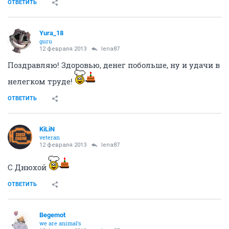
ОТВЕТИТЬ
Yura_18
guru
12 февраля 2013
lena87
Поздравляю! Здоровью, денег побольше, ну и удачи в
нелегком труде!
ОТВЕТИТЬ
KiLiN
veteran
12 февраля 2013
lena87
С Днюхой
ОТВЕТИТЬ
Begemot
we are animal's