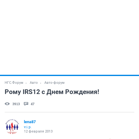
НГС.Форум
Авто
Авто-форум
Рому IRS12 с Днем Рождения!
3913
47
lena87
v.i.p.
12 февраля 2013