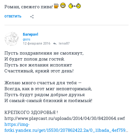
Роман, свежего пива!
ОТВЕТИТЬ
Багираvl
guru
12 февраля 2016
lena87
Пусть поздравления не смолкнут,
И будет полон дом гостей.
Пусть все желания исполнит
Счастливый, яркий этот день!
Желаю много счастья для тебя —
Всегда, как в этот миг неповторимый,
Пусть будут рядом добрые друзья
И самый-самый близкий и любимый!
​КРЕПКОГО ЗДОРОВЬЯ !​
​http://www.playcast.ru/uploads/2014/04/30/8420064.swf
https://img-
fotki.yandex.ru/get/15530/207862422.2a/0_11bada_4ef75963_orig