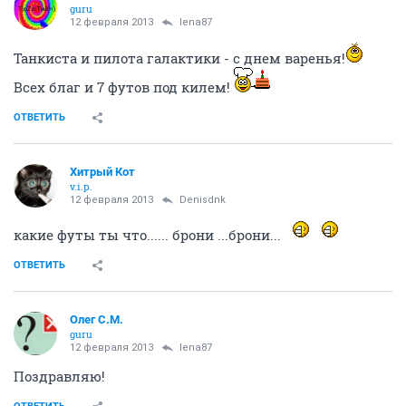
guru
12 февраля 2013
lena87
Танкиста и пилота галактики - с днем варенья!
Всех благ и 7 футов под килем!
ОТВЕТИТЬ
Хитрый Кот
v.i.p.
12 февраля 2013
Denisdnk
какие футы ты что...... брони ...брони...
ОТВЕТИТЬ
Олег С.М.
guru
12 февраля 2013
lena87
Поздравляю!