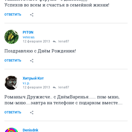
Успехов во всем и счастья в семейной жизни!
ОТВЕТИТЬ
PIT0N
veteran
12 февраля 2013
lena87
Поздравляю с Днём Рождения!
ОТВЕТИТЬ
Хитрый Кот
v.i.p.
12 февраля 2013
lena87
Романыч Дружисче.. с ДнёмВаренья...... пом-мню,
пом-мню....завтра на телефоне с подарком вместе....
ОТВЕТИТЬ
Denisdnk