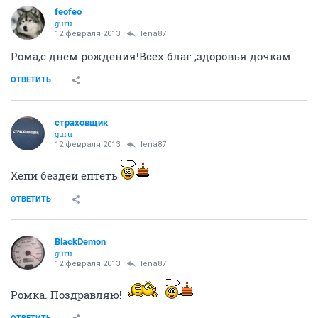
feofeo
guru
12 февраля 2013
lena87
Рома,с днем рождения!Всех благ ,здоровья дочкам.
ОТВЕТИТЬ
страховщик
guru
12 февраля 2013
lena87
Хепи бездей ептеть
ОТВЕТИТЬ
BlackDemon
guru
12 февраля 2013
lena87
Ромка. Поздравляю!