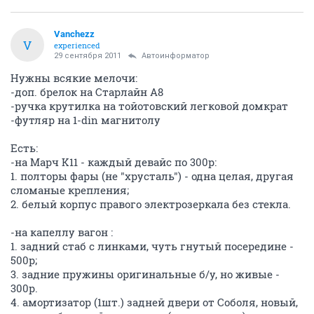
Vanchezz
V
experienced
29 сентября 2011
Автоинформатор
Нужны всякие мелочи:
-доп. брелок на Старлайн A8
-ручка крутилка на тойотовский легковой домкрат
-футляр на 1-din магнитолу
Есть:
-на Марч K11 - каждый девайс по 300р:
1. полторы фары (не "хрусталь") - одна целая, другая
сломаные крепления;
2. белый корпус правого электрозеркала без стекла.
-на капеллу вагон :
1. задний стаб с линками, чуть гнутый посередине -
500р;
3. задние пружины оригинальные б/у, но живые -
300р.
4. амортизатор (1шт.) задней двери от Соболя, новый,