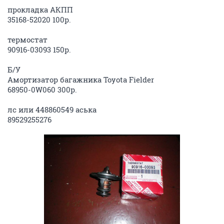
прокладка АКПП
35168-52020 100р.
термостат
90916-03093 150р.
Б/У
Амортизатор багажника Toyota Fielder
68950-0W060 300р.
лс или 448860549 аська
89529255276