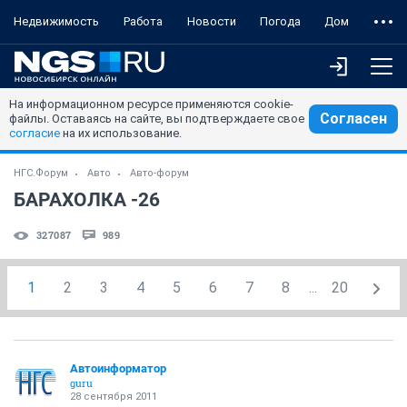
Недвижимость
Работа
Новости
Погода
Дом
На информационном ресурсе применяются cookie-
Согласен
файлы. Оставаясь на сайте, вы подтверждаете свое
согласие
на их использование.
НГС.Форум
Авто
Авто-форум
БАРАХОЛКА -26
327087
989
1
2
3
4
5
6
7
8
...
20
Автоинформатор
guru
28 сентября 2011