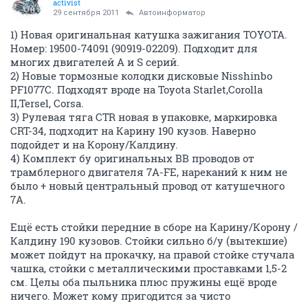
activist
29 сентября 2011
Автоинформатор
1) Новая оригинальная катушка зажигания TOYOTA.
Номер: 19500-74091 (90919-02209). Подходит для
многих двигателей A и S серий.
2) Новые тормозные колодки дисковые Nisshinbo
PF1077C. Подходят вроде на Toyota Starlet,Corolla
II,Tersel, Corsa.
3) Рулевая тяга CTR новая в упаковке, маркировка
CRT-34, подходит на Карину 190 кузов. Наверно
подойдет и на Корону/Калдину.
4) Комплект бу оригинальных ВВ проводов от
трамблерного двигателя 7А-FE, нареканий к ним не
было + новый центральный провод от катушечного
7А.
Ещё есть стойки передние в сборе на Карину/Корону /
Калдину 190 кузовов. Стойки сильно б/у (вытекшие)
может пойдут на прокачку, на правой стойке стучала
чашка, стойки с металлическими проставками 1,5-2
см. Целы оба пыльника плюс пружины ещё вроде
ничего. Может кому пригодится за чисто