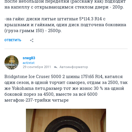
после небольшой переделки (расскажу как) подходит
на капеллу с открывающимся стеклом двери - 200р.
-на гайю: диски литые штатные 5*114.3 R14 с
крышками и гайками, один диск подточена боковина
(груза грамм 150) - 2500р.
ОТВЕТИТЬ
sneg83
activist
29 сентября 2011
Автоинформатор
Bridgstone Ice Cruser 5000 2 шины 175\65 R14, катался
один сезон, в одной торчит саморез, отдам за 2500, так
же Yokohama лето,размер тот же износ 30 % на одной
боковой порез за 4500, вместе за всё 6000
мегафон-237-три8ки четыре