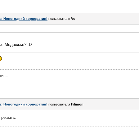
e: Новогодний корпоратив!
пользователя
Vs
оз. Медвежье? :D
и ...
e: Новогодний корпоратив!
пользователя
Filimon
 решить.