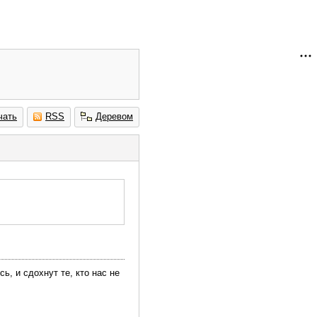
чать
RSS
Деревом
ь, и сдохнут те, кто нас не