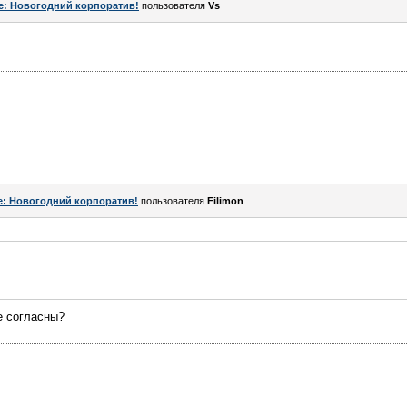
e: Новогодний корпоратив!
пользователя
Vs
e: Новогодний корпоратив!
пользователя
Filimon
е согласны?