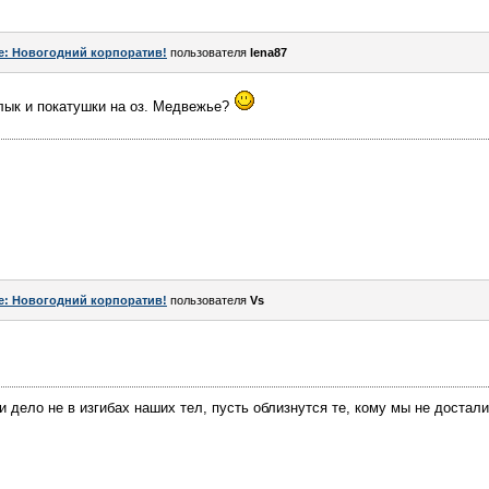
e: Новогодний корпоратив!
пользователя
lena87
лык и покатушки на оз. Медвежье?
e: Новогодний корпоратив!
пользователя
Vs
 дело не в изгибах наших тел, пусть облизнутся те, кому мы не досталис