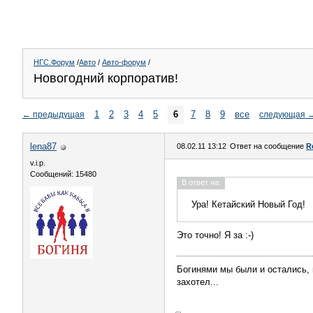
НГС.Форум
/
Авто
/
Авто-форум
/
Новогодний корпоратив!
1
2
3
4
5
6
7
8
9
все
←
предыдущая
следующая
lena87
08.02.11 13:12
Ответ на сообщение
R
v.i.p.
Сообщений: 15480
В ответ на:
Ура! Кетайский Новый Год!
Это точно! Я за :-)
Богинями мы были и остались, и
захотел...