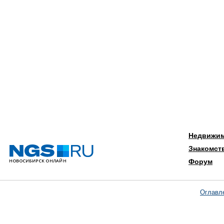
Недвижи
Знакомст
Форум
Оглавл