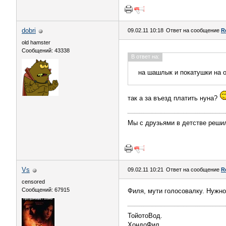
dobri
09.02.11 10:18
Ответ на сообщение
R
old hamster
Сообщений: 43338
В ответ на:
на шашлык и покатушки на 
так а за въезд платить нуна?
Мы с друзьями в детстве решил
Vs
09.02.11 10:21
Ответ на сообщение
R
censored
Сообщений: 67915
Филя, мути голосовалку. Нужно
ТойотоВод.
ХондоФил.