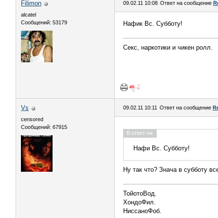
Filimon
09.02.11 10:08
Ответ на сообщение
R
alcatel
Сообщений: 53179
Нафик Вс. Субботу!
Секс, наркотики и чикен ролл.
Vs
09.02.11 10:11
Ответ на сообщение
R
censored
Сообщений: 67915
В ответ на:
Нафи Вс. Субботу!
Ну так что? Знача в субботу вс
ТойотоВод.
ХондоФил.
НиссаноФоб.