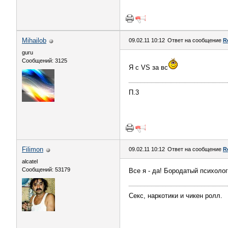
Mihailob
09.02.11 10:12
Ответ на сообщение
R
guru
Сообщений: 3125
Я с VS за вс
П.3
Filimon
09.02.11 10:12
Ответ на сообщение
R
alcatel
Сообщений: 53179
Все я - да! Бородатый психолог
Секс, наркотики и чикен ролл.