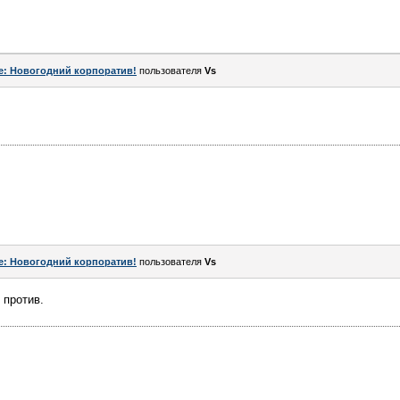
e: Новогодний корпоратив!
пользователя
Vs
e: Новогодний корпоратив!
пользователя
Vs
 против.