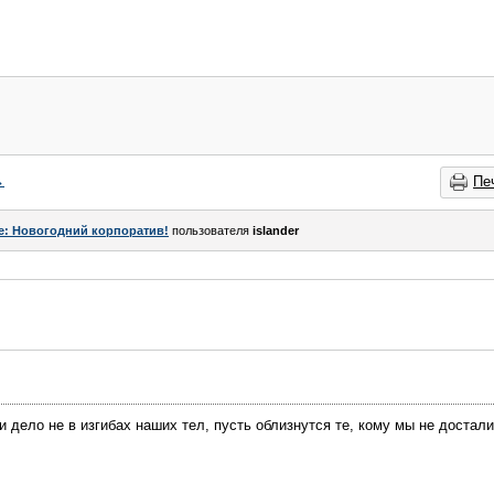
→
Пе
e: Новогодний корпоратив!
пользователя
islander
 дело не в изгибах наших тел, пусть облизнутся те, кому мы не досталис