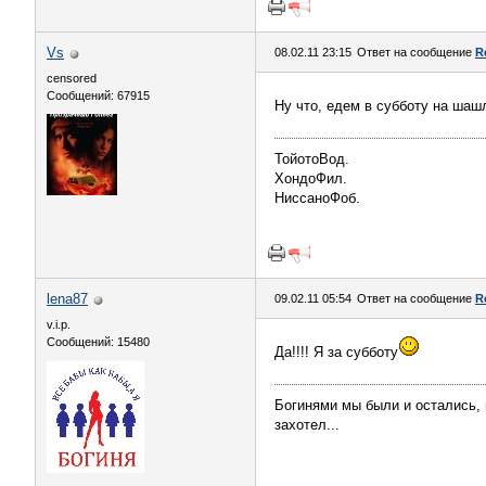
Vs
08.02.11 23:15
Ответ на сообщение
R
censored
Сообщений: 67915
Ну что, едем в субботу на шаш
ТойотоВод.
ХондоФил.
НиссаноФоб.
lena87
09.02.11 05:54
Ответ на сообщение
R
v.i.p.
Сообщений: 15480
Да!!!! Я за субботу
Богинями мы были и остались, и
захотел...