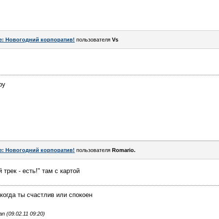
e: Новогодний корпоратив!
пользователя
Vs
ру
e: Новогодний корпоратив!
пользователя
Romario.
 трек - есть!" там с картой
когда ты счастлив или спокоен
 (09.02.11 09:20)