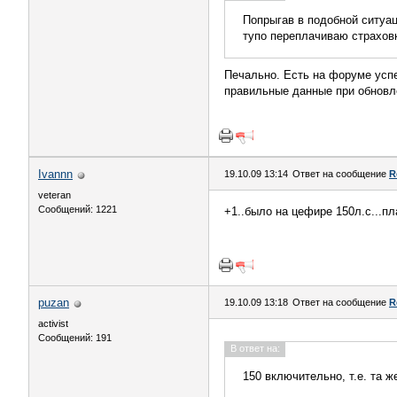
Попрыгав в подобной ситуац
тупо переплачиваю страховк
Печально. Есть на форуме успе
правильные данные при обновл
Ivannn
19.10.09 13:14
Ответ на сообщение
R
veteran
Сообщений: 1221
+1..было на цефире 150л.с...пл
puzan
19.10.09 13:18
Ответ на сообщение
R
activist
Сообщений: 191
В ответ на:
150 включительно, т.е. та ж