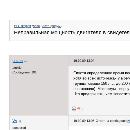
НГС.Форум
/
Авто
/
Авто-форум
/
Неправильная мощность двигателя в свидетел
puzan
19.10.09 13:04
activist
Сообщений: 191
Спустя определенное время пос
хотя во всех источниках у мое
группы "свыше 150 л.с. до 200 
повышению). Максимум - верну
Что предпринять, чем запастит
Vs
19.10.09 13:05
Ответ на сообщение
Н
censored