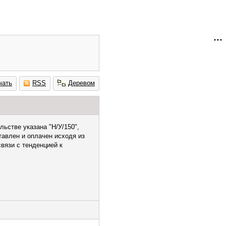
чать
RSS
Деревом
ьстве указана "Н/У/150",
тавлен и оплачен исходя из
связи с тенденцией к