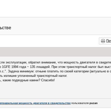
ьстве
Пе
ле эксплуатации, обратил внимание, что мощность двигателя в свидетел
го 1GFE 1994 года ~ 135 лошадей. При этом транспортный налог был выс
л.с.". Задача минимум: отныне платить по своей категории (актуально в 
ть излишне уплаченный транспортный налог.
ь, какие подводные камни? Спасибо!
еправильная мощность двигателя в свидетельстве
пользователя
puzan