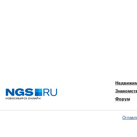
Недвижи
Знакомст
Форум
Оглавл