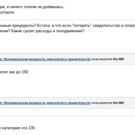
ии, и ничего толком не добившись,
у/налог.
шные прецеденты? Кстати, а что если "потерять" свидетельство и попр
ении? Какие грозят расходы и телодвижения?
e: Неправильная мощность двигателя в свидетельств
пользователя
Kir-Mif
атил как до 150
e: Неправильная мощность двигателя в свидетельств
пользователя
Kir-Mif
е категория что 135