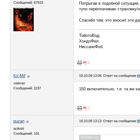
Сообщений: 67915
Попрыгав в подобной ситуации,
тупо переплачиваю страховку/н
Спасибо тем, кто вносил эти д
ТойотоВод.
ХондоФил.
НиссаноФоб.
Kir-Mif
19.10.09 13:06
Ответ на сообщение
Н
veteran
Сообщений: 1197
150 включительно, т.е. та же ка
puzan
19.10.09 13:13
Ответ на сообщение
R
activist
Сообщений: 191
В ответ на: