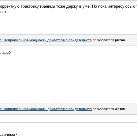
корректную трактовку границы тоже держу в уме. Но пока интересуюсь о 
ость.
e: Неправильная мощность двигателя в свидетельств
пользователя
puzan
очный?
e: Неправильная мощность двигателя в свидетельств
пользователя
Артём
осточный?