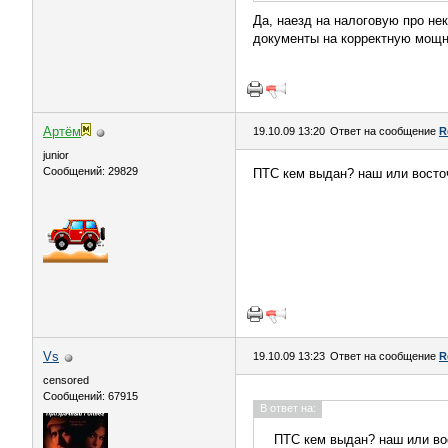
Да, наезд на налоговую про не
документы на корректную мощн
Артём
19.10.09 13:20
Ответ на сообщение
R
juniоr
Сообщений: 29829
ПТС кем выдан? наш или вост
Vs
19.10.09 13:23
Ответ на сообщение
R
censored
Сообщений: 67915
В ответ на:
ПТС кем выдан? наш или в