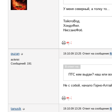
У меня северный, а толку то...
ТойотоВод.
ХондоФил.
НиссаноФоб.
puzan
19.10.09 13:25
Ответ на сообщение
R
activist
Сообщений: 191
В ответ на:
ПТС кем выдан? наш или в
Не с собой, начало Горно-Алтайс
tanusik
19.10.09 13:26
Ответ на сообщение
R