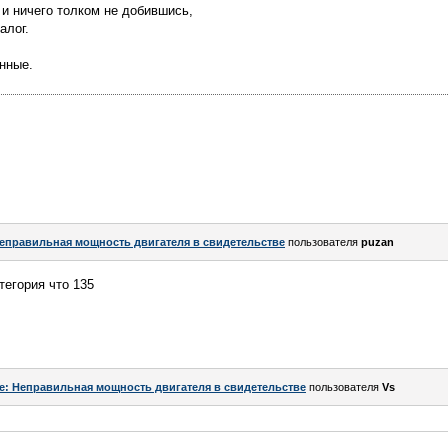
 и ничего толком не добившись,
алог.
анные.
еправильная мощность двигателя в свидетельстве
пользователя
puzan
тегория что 135
e: Неправильная мощность двигателя в свидетельстве
пользователя
Vs