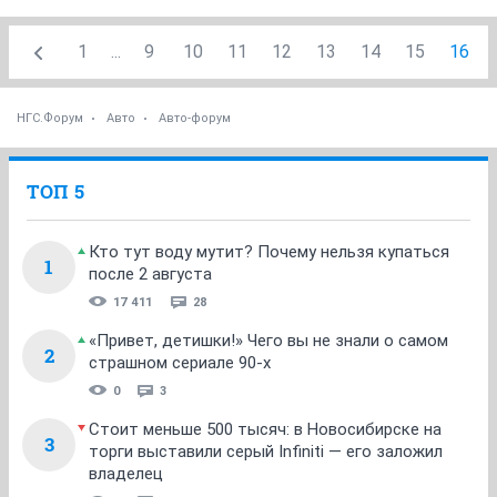
1
...
9
10
11
12
13
14
15
16
НГС.Форум
Авто
Авто-форум
ТОП 5
Кто тут воду мутит? Почему нельзя купаться
1
после 2 августа
17 411
28
«Привет, детишки!» Чего вы не знали о самом
2
страшном сериале 90-х
0
3
Стоит меньше 500 тысяч: в Новосибирске на
3
торги выставили серый Infiniti — его заложил
владелец