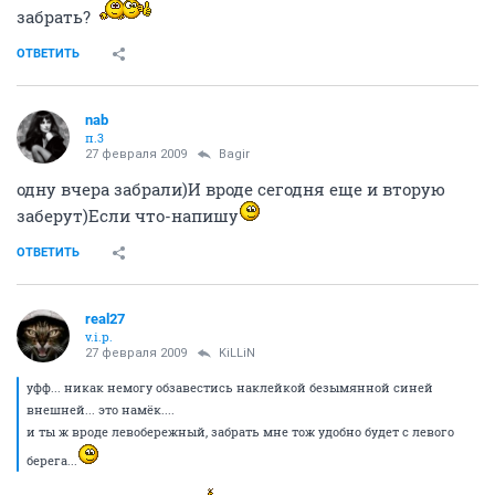
забрать?
ОТВЕТИТЬ
nab
п.3
27 февраля 2009
Bagir
одну вчера забрали)И вроде сегодня еще и вторую
заберут)Если что-напишу
ОТВЕТИТЬ
real27
v.i.p.
27 февраля 2009
KiLLiN
уфф... никак немогу обзавестись наклейкой безымянной синей
внешней... это намёк....
и ты ж вроде левобережный, забрать мне тож удобно будет с левого
берега...