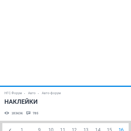
НГС.Форум
Авто
Авто-форум
НАКЛЕЙКИ
183434
785
1
...
9
10
11
12
13
14
15
16