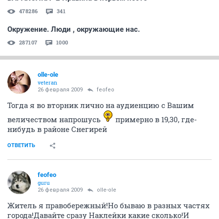
478286
341
Окружение. Люди , окружающие нас.
287107
1000
olle-ole
veteran
26 февраля 2009
feofeo
Тогда я во вторник лично на аудиенцию с Вашим
величеством напрошусь
примерно в 19,30, где-
нибудь в районе Снегирей
ОТВЕТИТЬ
feofeo
guru
26 февраля 2009
olle-ole
Житель я правобережный!Но бываю в разных частях
города!Давайте сразу Наклейки какие сколько!И