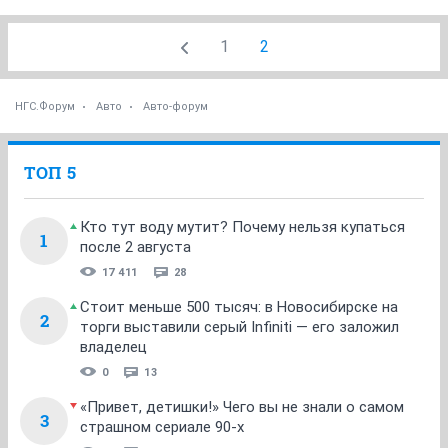
1
2
НГС.Форум
Авто
Авто-форум
ТОП 5
Кто тут воду мутит? Почему нельзя купаться
1
после 2 августа
17 411
28
Стоит меньше 500 тысяч: в Новосибирске на
2
торги выставили серый Infiniti — его заложил
владелец
0
13
«Привет, детишки!» Чего вы не знали о самом
3
страшном сериале 90-х