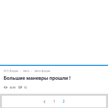
НГС.Форум
Авто
Авто-форум
Большие маневры прошли !
4100
72
1
2