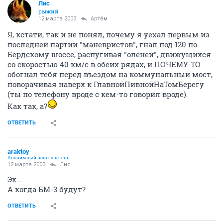
Лис
рыжий
12 марта 2003
Артём
Я, кстати, так и не понял, почему я уехал первым из
последней партии "маневристов", гнал под 120 по
Бердскому шоссе, распугивая "оленей", движущихся
со скоростью 40 км/с в обеих рядах, и ПОЧЕМУ-ТО
обогнал тебя перед въездом на коммунальный мост,
поворачивая наверх к ГлавнойПивнойНаТомБерегу
(ты по телефону вроде с кем-то говорил вроде).
Как так, а?
ОТВЕТИТЬ
araktoy
Анонимный пользователь
12 марта 2003
Лис
Эх...
А когда БМ-3 будут?
ОТВЕТИТЬ