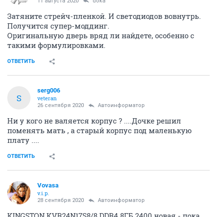
11 августа 2020
doka
Затяните стрейч-пленкой. И светодиодов вовнутрь.
Получится супер-моддинг.
Оригинальную дверь вряд ли найдете, особенно с
такими формулировками.
ОТВЕТИТЬ
serg006
S
veteran
26 сентября 2020
Автоинформатор
Ни у кого не валяется корпус ? ....Дочке решил
поменять мать , а старый корпус под маленькую
плату ....
ОТВЕТИТЬ
Vovasa
v.i.p.
28 сентября 2020
Автоинформатор
KINGSTON KVR24N17S8/8 DDR4 8ГБ 2400 новая - пока