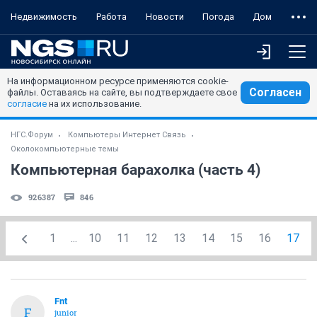
Недвижимость
Работа
Новости
Погода
Дом
На информационном ресурсе применяются cookie-
Согласен
файлы. Оставаясь на сайте, вы подтверждаете свое
согласие
на их использование.
НГС.Форум
Компьютеры Интернет Связь
Околокомпьютерные темы
Компьютерная барахолка (часть 4)
926387
846
1
...
10
11
12
13
14
15
16
17
Fnt
F
junior