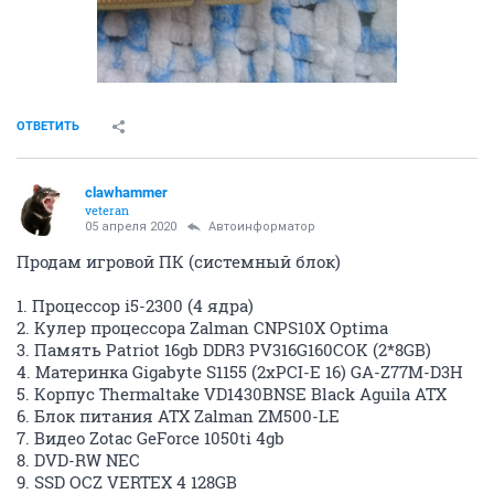
ОТВЕТИТЬ
clawhammer
veteran
05 апреля 2020
Автоинформатор
Продам игровой ПК (системный блок)
1. Процессор i5-2300 (4 ядра)
2. Кулер процессора Zalman CNPS10X Optima
3. Память Patriot 16gb DDR3 PV316G160COK (2*8GB)
4. Материнка Gigabyte S1155 (2xPCI-E 16) GA-Z77M-D3H
5. Корпус Thermaltake VD1430BNSE Black Aguila ATX
6. Блок питания ATX Zalman ZM500-LE
7. Видео Zotac GeForce 1050ti 4gb
8. DVD-RW NEC
9. SSD OCZ VERTEX 4 128GB