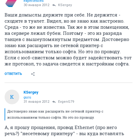
experienced
30 января 2012
KSergey
Ваши домыслы держите при себе. Не держится -
сходите в туалет. Видел, но не знаю как настроено.
Среда - то же не известна. Так же в этом помещении,
на сервере лежал бубен. Поэтому - это из разряда
танцев с вышеупомянутым предметом. Достоверно
знаю как расшарить не сетевой принтер с
использованием только софта. Но это по проводу.
Если с юсб-свистком можно будет задействовать тот
же протокол, то задача сведется к настройкам софта.
ОТВЕТИТЬ
KSergey
K
guru
31 января 2012
EvgenG79
Достоверно знаю как расшарить не сетевой принтер с
использованием только софта. Но это по проводу.
А, я прошу прощения, провод Ethernet (про него
речь?) "несетевому принтеру" - вы куда вставлять