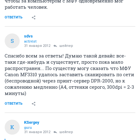
чтобы за компьютером с МФУ одновременно мог
работать человек.
ОТВЕТИТЬ
sdvs
S
activist
31 января 2012
шейпер
Спасибо всем за ответы! Думаю такой девайс все-
таки где-нибудь и существует, просто пока мало
распространен... По существу могу сказать что МФУ
Canon MF3310 удалось заставить сканировать по сети
(беспроводной) через принт-сервер DPR-2000, но к
сожалению медленно (А4, оттенки серого, 300dpi = 2-3
минуты)
ОТВЕТИТЬ
KSergey
K
guru
31 января 2012
шейпер