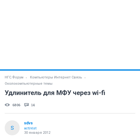
НГС.Форум
Компьютеры Интернет Связь
Околокомпьютерные темы
Удлинитель для МФУ через wi-fi
6806
14
sdvs
S
activist
30 января 2012