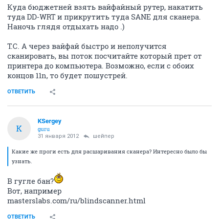
Куда бюджетней взять вайфайный рутер, накатить
туда DD-WRT и прикрутить туда SANE для сканера.
Наночь глядя отдыхать надо .)
Т.С. А через вайфай быстро и неполучится
сканировать, вы поток посчитайте который прет от
принтера до компьютера. Возможно, если с обоих
концов 11n, то будет пошустрей.
ОТВЕТИТЬ
KSergey
K
guru
31 января 2012
шейпер
Какие же проги есть для расшаривания сканера? Интересно было бы
узнать.
В гугле бан?
Вот, например
masterslabs.com/ru/blindscanner.html
ОТВЕТИТЬ