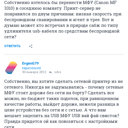
Собственно хотелось бы перенести МФУ (Canon MF
3310) в соседнюю комнату. Принт-сервер не
понравился по двум причинам: низкая скорость при
беспроводном сканировании и агент в трее. Вот и
думаю может кто встречал в природе сабж по типу
удлинителя usb-кабеля по средствам беспроводной
сети?
ОТВЕТИТЬ
EvgenG79
experienced
30 января 2012
sdvs
Собственно, вы хотите сделать сетевой принтер из не
сетевого. Никогда не задумывались - почему сетевые
МФУ стоят дороже без сети на борту? Сделать все
можно, но бюджет таких поделок, при равноценном
качестве работы, выйдет дороже, нежели разница в
цене устройства без сети и с сетью. А что вам
мешает зацепить на USB МФУ USB вай фай свисток?
Правда придется ой как повозиться с настройками
сети...