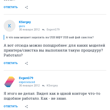
ОТВЕТИТЬ
KSergey
K
guru
30 января 2012
EvgenG79
А что вам мешает зацепить на USB МФУ USB вай фай свисток?
А вот отсюда можно поподробнее: для каких моделей
принтера/свистка вы выполняли такую процедуру?
Работало?
ОТВЕТИТЬ
EvgenG79
experienced
30 января 2012
KSergey
Я этого не делал. Видел как в одной конторе что-то
подобное работало. Как - не знаю.
ОТВЕТИТЬ