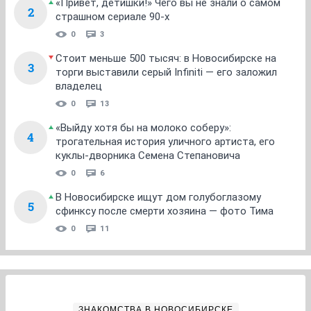
«Привет, детишки!» Чего вы не знали о самом
2
страшном сериале 90-х
0
3
Стоит меньше 500 тысяч: в Новосибирске на
3
торги выставили серый Infiniti — его заложил
владелец
0
13
«Выйду хотя бы на молоко соберу»:
4
трогательная история уличного артиста, его
куклы-дворника Семена Степановича
0
6
В Новосибирске ищут дом голубоглазому
5
сфинксу после смерти хозяина — фото Тима
0
11
ЗНАКОМСТВА В НОВОСИБИРСКЕ