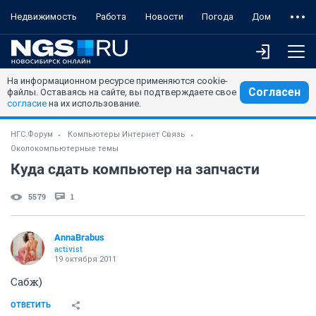
Недвижимость
Работа
Новости
Погода
Дом
На информационном ресурсе применяются cookie-
Согласен
файлы. Оставаясь на сайте, вы подтверждаете свое
согласие
на их использование.
НГС.Форум
Компьютеры Интернет Связь
Околокомпьютерные темы
Куда сдать компьютер на запчасти
5579
1
AnnaBrabus
activist
19 октября 2011
Сабж)
ОТВЕТИТЬ