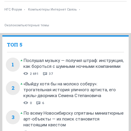
НГС.Форум
Компьютеры Интернет Связь
Околокомпьютерные темы
ТОП 5
Послушал музыку — получил штраф: инструкция,
1
как бороться с шумными ночными компаниями
2 691
37
«Выйду хотя бы на молоко соберу»:
2
трогательная история уличного артиста, его
куклы-дворника Семена Степановича
0
6
По всему Новосибирску спрятаны миниатюрные
3
арт-объекты — их поиск становится
настоящим квестом